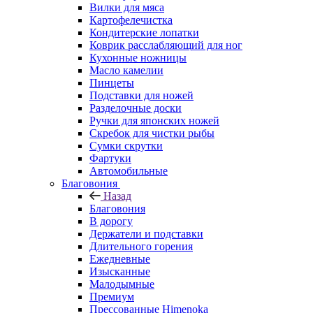
Вилки для мяса
Картофелечистка
Кондитерские лопатки
Коврик расслабляющий для ног
Кухонные ножницы
Масло камелии
Пинцеты
Подставки для ножей
Разделочные доски
Ручки для японских ножей
Скребок для чистки рыбы
Сумки скрутки
Фартуки
Автомобильные
Благовония
Назад
Благовония
В дорогу
Держатели и подставки
Длительного горения
Ежедневные
Изысканные
Малодымные
Премиум
Прессованные Himenoka