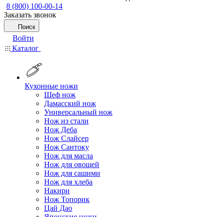
8 (800) 100-00-14
Заказать звонок
Поиск
Войти
Каталог
Кухонные ножи
Шеф нож
Дамасский нож
Универсальный нож
Нож из стали
Нож Деба
Нож Слайсер
Нож Сантоку
Нож для масла
Нож для овощей
Нож для сашими
Нож для хлеба
Накири
Нож Топорик
Цай Дао
Японские ножи