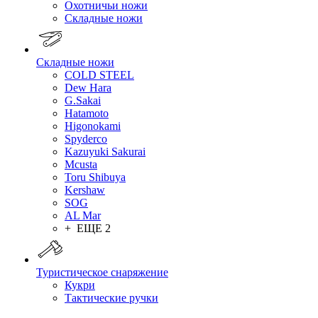
Охотничьи ножи
Складные ножи
Складные ножи
COLD STEEL
Dew Hara
G.Sakai
Hatamoto
Higonokami
Spyderco
Kazuyuki Sakurai
Mcusta
Toru Shibuya
Kershaw
SOG
AL Mar
+ ЕЩЕ 2
Туристическое снаряжение
Кукри
Тактические ручки