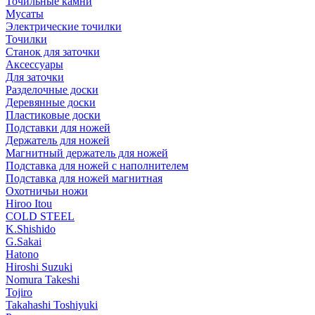
Точильные камни
Мусаты
Электрические точилки
Точилки
Станок для заточки
Аксессуары
Для заточки
Разделочные доски
Деревянные доски
Пластиковые доски
Подставки для ножей
Держатель для ножей
Магнитный держатель для ножей
Подставка для ножей с наполнителем
Подставка для ножей магнитная
Охотничьи ножи
Hiroo Itou
COLD STEEL
K.Shishido
G.Sakai
Hatono
Hiroshi Suzuki
Nomura Takeshi
Tojiro
Takahashi Toshiyuki