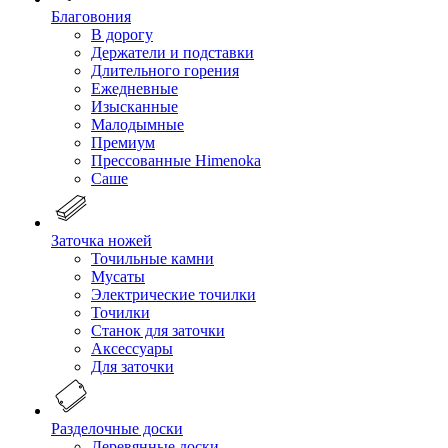
Благовония
В дорогу
Держатели и подставки
Длительного горения
Ежедневные
Изысканные
Малодымные
Премиум
Прессованные Himenoka
Саше
Заточка ножей
Точильные камни
Мусаты
Электрические точилки
Точилки
Станок для заточки
Аксессуары
Для заточки
Разделочные доски
Деревянные доски