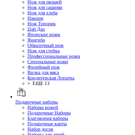
Нож для овощей
Нож для сашими
Нож для хлеба
Накири
Нож Топорик
Цай Дао
Японские ножи
Янагиба
Обвалочный нож
Нож для стейка
Профессиональные ножи
Специальные ножи
Филейный нож
Вилка для мяса
Кондитерская Лопатка
+ ЕЩЕ 13
Подарочные наборы
Наборы ножей
Подарочные Наборы
Благовония наборы
Подарочные карты
Набор досок
Наборы для детей