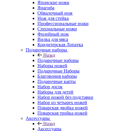
Японские ножи
Янагиба
Обвалочный нож
Нож для стейка
Профессиональные ножи
Специальные ножи
Филейный нож
Вилка для мяса
Кондитерская Лопатка
Подарочные наборы
Назад
Подарочные наборы
Наборы ножей
Подарочные Наборы
Благовония наборы
Подарочные карты
Набор досок
Наборы для детей
Набор ножей без подставки
Набор из четырех ножей
Поварская двойка ножей
Поварская тройка ножей
Аксессуары
Назад
Аксессуары