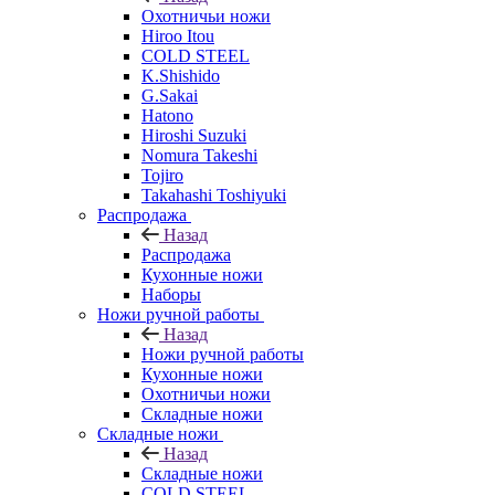
Охотничьи ножи
Hiroo Itou
COLD STEEL
K.Shishido
G.Sakai
Hatono
Hiroshi Suzuki
Nomura Takeshi
Tojiro
Takahashi Toshiyuki
Распродажа
Назад
Распродажа
Кухонные ножи
Наборы
Ножи ручной работы
Назад
Ножи ручной работы
Кухонные ножи
Охотничьи ножи
Складные ножи
Складные ножи
Назад
Складные ножи
COLD STEEL