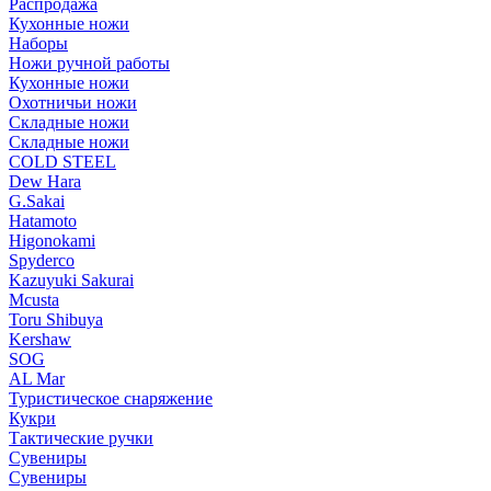
Распродажа
Кухонные ножи
Наборы
Ножи ручной работы
Кухонные ножи
Охотничьи ножи
Складные ножи
Складные ножи
COLD STEEL
Dew Hara
G.Sakai
Hatamoto
Higonokami
Spyderco
Kazuyuki Sakurai
Mcusta
Toru Shibuya
Kershaw
SOG
AL Mar
Туристическое снаряжение
Кукри
Тактические ручки
Сувениры
Сувениры