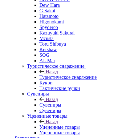
Dew Hara
G.Sakai
Hatamoto
Higonokami
Spyderco
Kazuyuki Sakurai
Mcusta
Toru Shibuya
Kershaw
SOG
AL Mar
Туристическое снаряжение
Назад
Туристическое снаряжение
Кукри
Тактические ручки
Сувениры
Назад
Сувениры
Сувениры
Уцененные товары
Назад
Уцененные товары
Уцененные товары