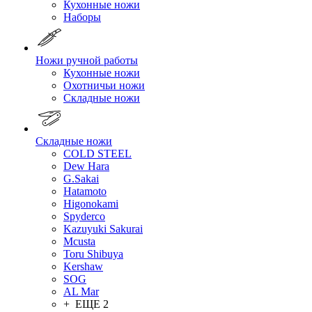
Кухонные ножи
Наборы
Ножи ручной работы
Кухонные ножи
Охотничьи ножи
Складные ножи
Складные ножи
COLD STEEL
Dew Hara
G.Sakai
Hatamoto
Higonokami
Spyderco
Kazuyuki Sakurai
Mcusta
Toru Shibuya
Kershaw
SOG
AL Mar
+ ЕЩЕ 2