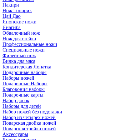
Накири
Нож Топорик
Цай Дао
Японские ножи
Янагиба
Обвалочный нож
Нож для стейка
Профессиональные ножи
Специальные ножи
Филейный нож
Вилка для мяса
Кондитерская Лопатка
Подарочные наборы
Наборы ножей
Подарочные Наборы
Благовония наборы
Подарочные карты
Набор досок
Наборы для детей
Набор ножей без подставки
Набор из четырех ножей
Поварская двойка ножей
Поварская тройка ножей
Аксессуары
Вилки для мяса