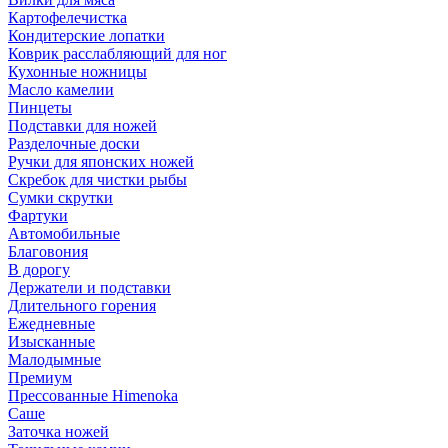
Картофелечистка
Кондитерские лопатки
Коврик расслабляющий для ног
Кухонные ножницы
Масло камелии
Пинцеты
Подставки для ножей
Разделочные доски
Ручки для японских ножей
Скребок для чистки рыбы
Сумки скрутки
Фартуки
Автомобильные
Благовония
В дорогу
Держатели и подставки
Длительного горения
Ежедневные
Изысканные
Малодымные
Премиум
Прессованные Himenoka
Саше
Заточка ножей