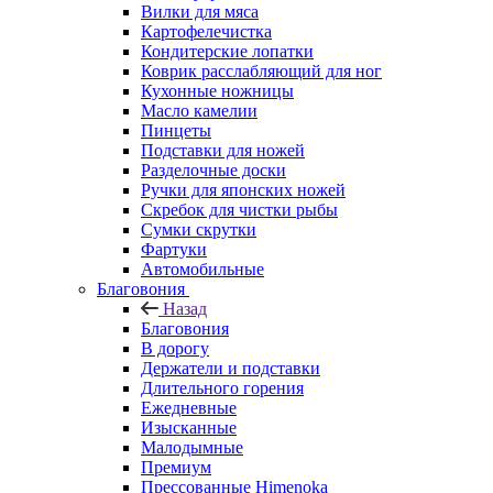
Вилки для мяса
Картофелечистка
Кондитерские лопатки
Коврик расслабляющий для ног
Кухонные ножницы
Масло камелии
Пинцеты
Подставки для ножей
Разделочные доски
Ручки для японских ножей
Скребок для чистки рыбы
Сумки скрутки
Фартуки
Автомобильные
Благовония
Назад
Благовония
В дорогу
Держатели и подставки
Длительного горения
Ежедневные
Изысканные
Малодымные
Премиум
Прессованные Himenoka