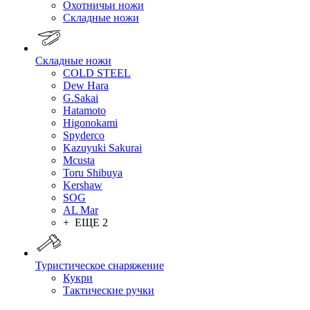
Охотничьи ножи
Складные ножи
Складные ножи
COLD STEEL
Dew Hara
G.Sakai
Hatamoto
Higonokami
Spyderco
Kazuyuki Sakurai
Mcusta
Toru Shibuya
Kershaw
SOG
AL Mar
+ ЕЩЕ 2
Туристическое снаряжение
Кукри
Тактические ручки