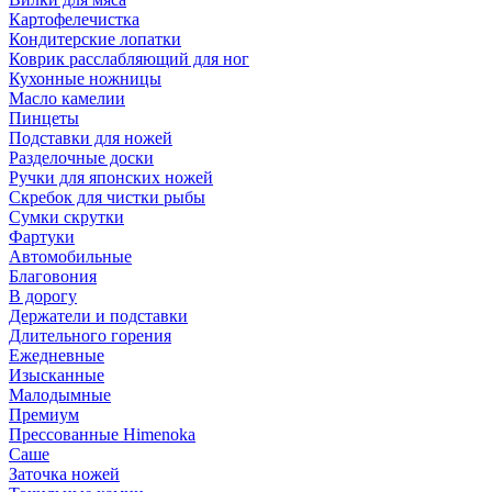
Картофелечистка
Кондитерские лопатки
Коврик расслабляющий для ног
Кухонные ножницы
Масло камелии
Пинцеты
Подставки для ножей
Разделочные доски
Ручки для японских ножей
Скребок для чистки рыбы
Сумки скрутки
Фартуки
Автомобильные
Благовония
В дорогу
Держатели и подставки
Длительного горения
Ежедневные
Изысканные
Малодымные
Премиум
Прессованные Himenoka
Саше
Заточка ножей