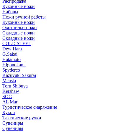
Распродажа
Кухонные ножи
Наборы
Ножи ручной работы
Кухонные ножи
Охотничьи ножи
Складные ножи
Складные ножи
COLD STEEL
Dew Hara
G.Sakai
Hatamoto
Higonokami
Spyderco
Kazuyuki Sakurai
Mcusta
Toru Shibuya
Kershaw
SOG
AL Mar
Туристическое снаряжение
Кукри
Тактические ручки
Сувениры
Сувениры