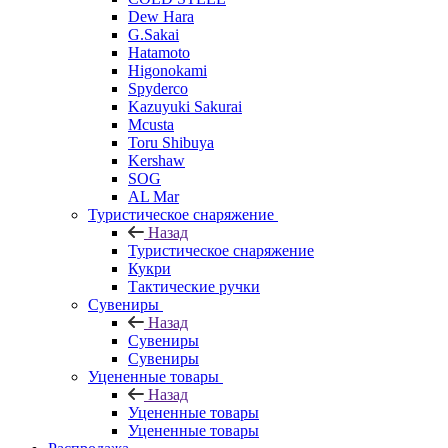
Dew Hara
G.Sakai
Hatamoto
Higonokami
Spyderco
Kazuyuki Sakurai
Mcusta
Toru Shibuya
Kershaw
SOG
AL Mar
Туристическое снаряжение
Назад
Туристическое снаряжение
Кукри
Тактические ручки
Сувениры
Назад
Сувениры
Сувениры
Уцененные товары
Назад
Уцененные товары
Уцененные товары