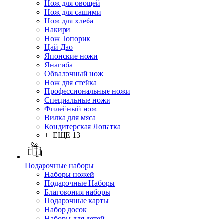
Нож для овощей
Нож для сашими
Нож для хлеба
Накири
Нож Топорик
Цай Дао
Японские ножи
Янагиба
Обвалочный нож
Нож для стейка
Профессиональные ножи
Специальные ножи
Филейный нож
Вилка для мяса
Кондитерская Лопатка
+ ЕЩЕ 13
Подарочные наборы
Наборы ножей
Подарочные Наборы
Благовония наборы
Подарочные карты
Набор досок
Наборы для детей