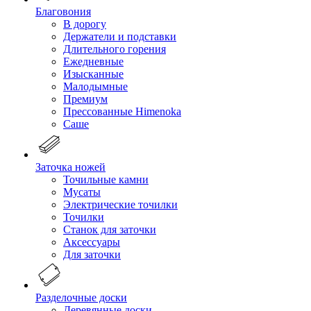
Благовония
В дорогу
Держатели и подставки
Длительного горения
Ежедневные
Изысканные
Малодымные
Премиум
Прессованные Himenoka
Саше
Заточка ножей
Точильные камни
Мусаты
Электрические точилки
Точилки
Станок для заточки
Аксессуары
Для заточки
Разделочные доски
Деревянные доски