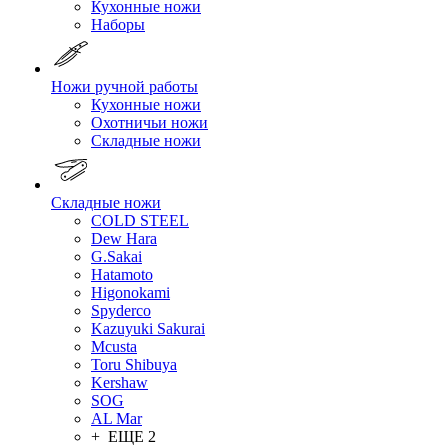
Кухонные ножи
Наборы
Ножи ручной работы
Кухонные ножи
Охотничьи ножи
Складные ножи
Складные ножи
COLD STEEL
Dew Hara
G.Sakai
Hatamoto
Higonokami
Spyderco
Kazuyuki Sakurai
Mcusta
Toru Shibuya
Kershaw
SOG
AL Mar
+ ЕЩЕ 2