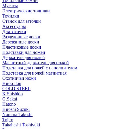
Точильные камни
Мусаты
Электрические точилки
Точилки
Станок для заточки
Аксессуары
Для заточки
Разделочные доски
Деревянные доски
Пластиковые доски
Подставки для ножей
Держатель для ножей
Магнитный держатель для ножей
Подставка для ножей с наполнителем
Подставка для ножей магнитная
Охотничьи ножи
Hiroo Itou
COLD STEEL
K.Shishido
G.Sakai
Hatono
Hiroshi Suzuki
Nomura Takeshi
Tojiro
Takahashi Toshiyuki