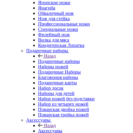
Японские ножи
Янагиба
Обвалочный нож
Нож для стейка
Профессиональные ножи
Специальные ножи
Филейный нож
Вилка для мяса
Кондитерская Лопатка
Подарочные наборы
Назад
Подарочные наборы
Наборы ножей
Подарочные Наборы
Благовония наборы
Подарочные карты
Набор досок
Наборы для детей
Набор ножей без подставки
Набор из четырех ножей
Поварская двойка ножей
Поварская тройка ножей
Аксессуары
Назад
Аксессуары