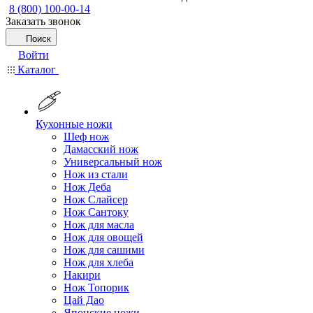
8 (800) 100-00-14
Заказать звонок
Поиск
Войти
Каталог
Кухонные ножи
Шеф нож
Дамасский нож
Универсальный нож
Нож из стали
Нож Деба
Нож Слайсер
Нож Сантоку
Нож для масла
Нож для овощей
Нож для сашими
Нож для хлеба
Накири
Нож Топорик
Цай Дао
Японские ножи