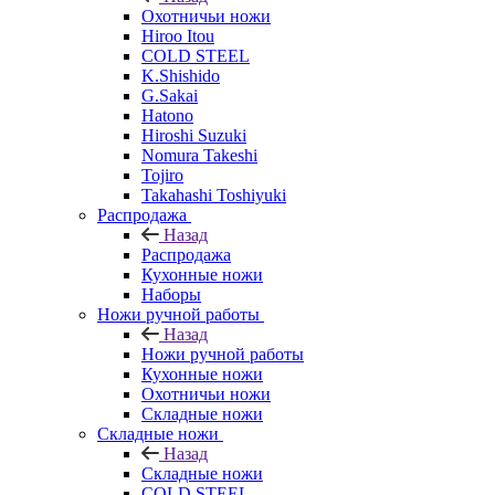
Охотничьи ножи
Hiroo Itou
COLD STEEL
K.Shishido
G.Sakai
Hatono
Hiroshi Suzuki
Nomura Takeshi
Tojiro
Takahashi Toshiyuki
Распродажа
Назад
Распродажа
Кухонные ножи
Наборы
Ножи ручной работы
Назад
Ножи ручной работы
Кухонные ножи
Охотничьи ножи
Складные ножи
Складные ножи
Назад
Складные ножи
COLD STEEL