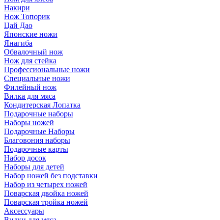
Накири
Нож Топорик
Цай Дао
Японские ножи
Янагиба
Обвалочный нож
Нож для стейка
Профессиональные ножи
Специальные ножи
Филейный нож
Вилка для мяса
Кондитерская Лопатка
Подарочные наборы
Наборы ножей
Подарочные Наборы
Благовония наборы
Подарочные карты
Набор досок
Наборы для детей
Набор ножей без подставки
Набор из четырех ножей
Поварская двойка ножей
Поварская тройка ножей
Аксессуары
Вилки для мяса