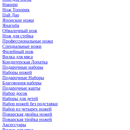
Накири
Нож Топорик
Цай Дао
Японские ножи
Янагиба
Обвалочный нож
Нож для стейка
Профессиональные ножи
Специальные ножи
Филейный нож
Вилка для мяса
Кондитерская Лопатка
Подарочные наборы
Наборы ножей
Подарочные Наборы
Благовония наборы
Подарочные карты
Набор досок
Наборы для детей
Набор ножей без подставки
Набор из четырех ножей
Поварская двойка ножей
Поварская тройка ножей
Аксессуары
Вилки для мяса