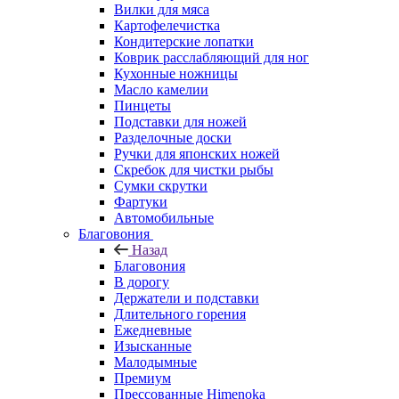
Вилки для мяса
Картофелечистка
Кондитерские лопатки
Коврик расслабляющий для ног
Кухонные ножницы
Масло камелии
Пинцеты
Подставки для ножей
Разделочные доски
Ручки для японских ножей
Скребок для чистки рыбы
Сумки скрутки
Фартуки
Автомобильные
Благовония
Назад
Благовония
В дорогу
Держатели и подставки
Длительного горения
Ежедневные
Изысканные
Малодымные
Премиум
Прессованные Himenoka