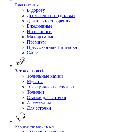
Благовония
В дорогу
Держатели и подставки
Длительного горения
Ежедневные
Изысканные
Малодымные
Премиум
Прессованные Himenoka
Саше
Заточка ножей
Точильные камни
Мусаты
Электрические точилки
Точилки
Станок для заточки
Аксессуары
Для заточки
Разделочные доски
Деревянные доски