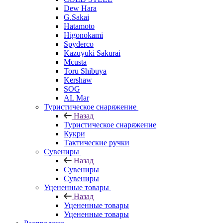
Dew Hara
G.Sakai
Hatamoto
Higonokami
Spyderco
Kazuyuki Sakurai
Mcusta
Toru Shibuya
Kershaw
SOG
AL Mar
Туристическое снаряжение
Назад
Туристическое снаряжение
Кукри
Тактические ручки
Сувениры
Назад
Сувениры
Сувениры
Уцененные товары
Назад
Уцененные товары
Уцененные товары