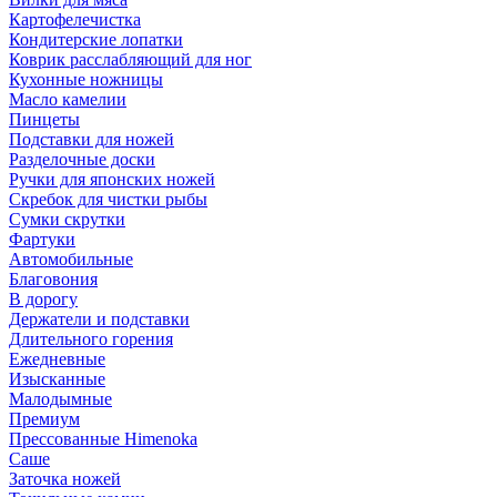
Картофелечистка
Кондитерские лопатки
Коврик расслабляющий для ног
Кухонные ножницы
Масло камелии
Пинцеты
Подставки для ножей
Разделочные доски
Ручки для японских ножей
Скребок для чистки рыбы
Сумки скрутки
Фартуки
Автомобильные
Благовония
В дорогу
Держатели и подставки
Длительного горения
Ежедневные
Изысканные
Малодымные
Премиум
Прессованные Himenoka
Саше
Заточка ножей