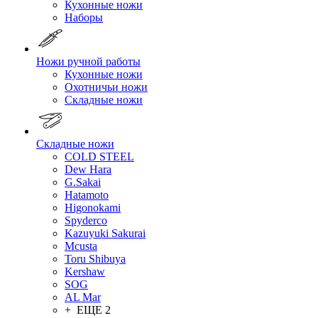
Кухонные ножи
Наборы
Ножи ручной работы
Кухонные ножи
Охотничьи ножи
Складные ножи
Складные ножи
COLD STEEL
Dew Hara
G.Sakai
Hatamoto
Higonokami
Spyderco
Kazuyuki Sakurai
Mcusta
Toru Shibuya
Kershaw
SOG
AL Mar
+ ЕЩЕ 2