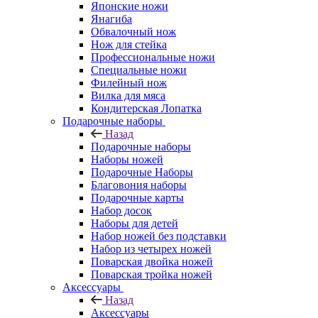
Японские ножи
Янагиба
Обвалочный нож
Нож для стейка
Профессиональные ножи
Специальные ножи
Филейный нож
Вилка для мяса
Кондитерская Лопатка
Подарочные наборы
Назад
Подарочные наборы
Наборы ножей
Подарочные Наборы
Благовония наборы
Подарочные карты
Набор досок
Наборы для детей
Набор ножей без подставки
Набор из четырех ножей
Поварская двойка ножей
Поварская тройка ножей
Аксессуары
Назад
Аксессуары