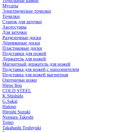
Точильные камни
Мусаты
Электрические точилки
Точилки
Станок для заточки
Аксессуары
Для заточки
Разделочные доски
Деревянные доски
Пластиковые доски
Подставки для ножей
Держатель для ножей
Магнитный держатель для ножей
Подставка для ножей с наполнителем
Подставка для ножей магнитная
Охотничьи ножи
Hiroo Itou
COLD STEEL
K.Shishido
G.Sakai
Hatono
Hiroshi Suzuki
Nomura Takeshi
Tojiro
Takahashi Toshiyuki