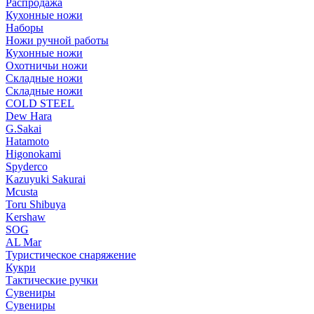
Распродажа
Кухонные ножи
Наборы
Ножи ручной работы
Кухонные ножи
Охотничьи ножи
Складные ножи
Складные ножи
COLD STEEL
Dew Hara
G.Sakai
Hatamoto
Higonokami
Spyderco
Kazuyuki Sakurai
Mcusta
Toru Shibuya
Kershaw
SOG
AL Mar
Туристическое снаряжение
Кукри
Тактические ручки
Сувениры
Сувениры