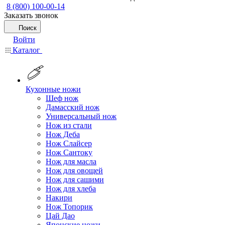
8 (800) 100-00-14
Заказать звонок
Поиск
Войти
Каталог
Кухонные ножи
Шеф нож
Дамасский нож
Универсальный нож
Нож из стали
Нож Деба
Нож Слайсер
Нож Сантоку
Нож для масла
Нож для овощей
Нож для сашими
Нож для хлеба
Накири
Нож Топорик
Цай Дао
Японские ножи