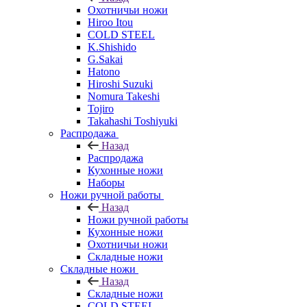
Охотничьи ножи
Hiroo Itou
COLD STEEL
K.Shishido
G.Sakai
Hatono
Hiroshi Suzuki
Nomura Takeshi
Tojiro
Takahashi Toshiyuki
Распродажа
Назад
Распродажа
Кухонные ножи
Наборы
Ножи ручной работы
Назад
Ножи ручной работы
Кухонные ножи
Охотничьи ножи
Складные ножи
Складные ножи
Назад
Складные ножи
COLD STEEL