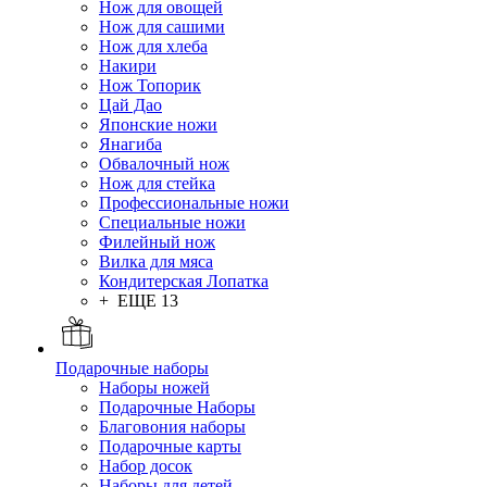
Нож для овощей
Нож для сашими
Нож для хлеба
Накири
Нож Топорик
Цай Дао
Японские ножи
Янагиба
Обвалочный нож
Нож для стейка
Профессиональные ножи
Специальные ножи
Филейный нож
Вилка для мяса
Кондитерская Лопатка
+ ЕЩЕ 13
Подарочные наборы
Наборы ножей
Подарочные Наборы
Благовония наборы
Подарочные карты
Набор досок
Наборы для детей