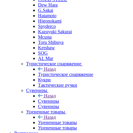
Dew Hara
G.Sakai
Hatamoto
Higonokami
Spyderco
Kazuyuki Sakurai
Mcusta
Toru Shibuya
Kershaw
SOG
AL Mar
Туристическое снаряжение
Назад
Туристическое снаряжение
Кукри
Тактические ручки
Сувениры
Назад
Сувениры
Сувениры
Уцененные товары
Назад
Уцененные товары
Уцененные товары