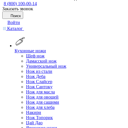
8 (800) 100-00-14
Заказать звонок
Поиск
Войти
Каталог
Кухонные ножи
Шеф нож
Дамасский нож
Универсальный нож
Нож из стали
Нож Деба
Нож Слайсер
Нож Сантоку
Нож для масла
Нож для овощей
Нож для сашими
Нож для хлеба
Накири
Нож Топорик
Цай Дао
Японские ножи