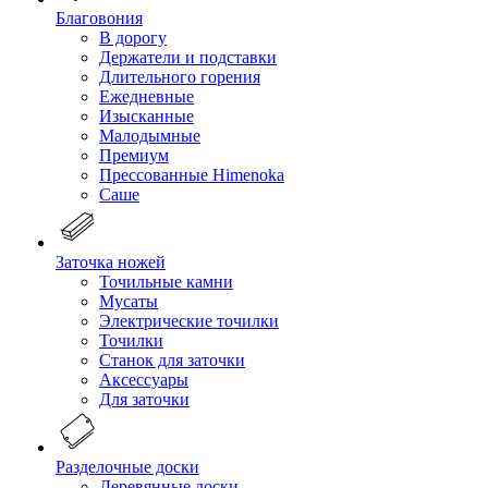
Благовония
В дорогу
Держатели и подставки
Длительного горения
Ежедневные
Изысканные
Малодымные
Премиум
Прессованные Himenoka
Саше
Заточка ножей
Точильные камни
Мусаты
Электрические точилки
Точилки
Станок для заточки
Аксессуары
Для заточки
Разделочные доски
Деревянные доски