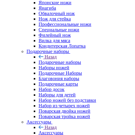
Японские ножи
Янагиба
Обвалочный нож
Нож для стейка
Профессиональные ножи
Специальные ножи
Филейный нож
Вилка для мяса
Кондитерская Лопатка
Подарочные наборы
Назад
Подарочные наборы
Наборы ножей
Подарочные Наборы
Благовония наборы
Подарочные карты
Набор досок
Наборы для детей
Набор ножей без подставки
Набор из четырех ножей
Поварская двойка ножей
Поварская тройка ножей
Аксессуары
Назад
Аксессуары