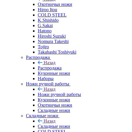
Охотничьи ножи
Hiroo Itou
COLD STEEL
K.Shishido
G.Sakai
Hatono
Hiroshi Suzuki
Nomura Takeshi
Tojiro
Takahashi Toshiyuki
Распродажа
Назад
Распродажа
Кухонные ножи
Наборы
Ножи ручной работы
Назад
Ножи ручной работы
Кухонные ножи
Охотничьи ножи
Складные ножи
Складные ножи
Назад
Складные ножи
COLD STEEL