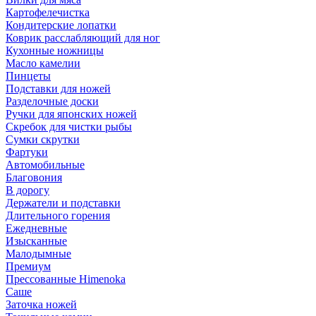
Картофелечистка
Кондитерские лопатки
Коврик расслабляющий для ног
Кухонные ножницы
Масло камелии
Пинцеты
Подставки для ножей
Разделочные доски
Ручки для японских ножей
Скребок для чистки рыбы
Сумки скрутки
Фартуки
Автомобильные
Благовония
В дорогу
Держатели и подставки
Длительного горения
Ежедневные
Изысканные
Малодымные
Премиум
Прессованные Himenoka
Саше
Заточка ножей