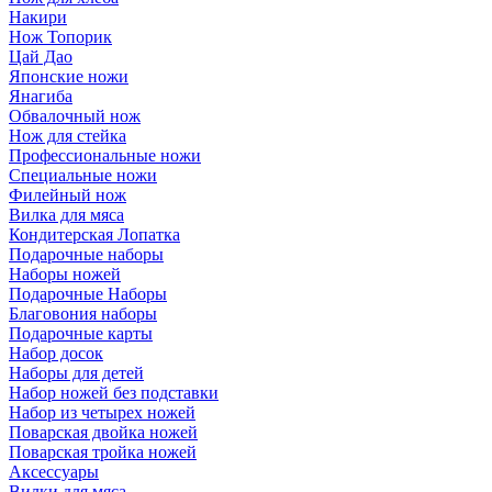
Накири
Нож Топорик
Цай Дао
Японские ножи
Янагиба
Обвалочный нож
Нож для стейка
Профессиональные ножи
Специальные ножи
Филейный нож
Вилка для мяса
Кондитерская Лопатка
Подарочные наборы
Наборы ножей
Подарочные Наборы
Благовония наборы
Подарочные карты
Набор досок
Наборы для детей
Набор ножей без подставки
Набор из четырех ножей
Поварская двойка ножей
Поварская тройка ножей
Аксессуары
Вилки для мяса