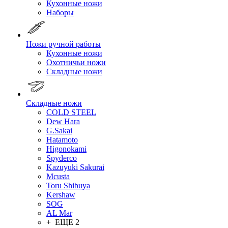
Кухонные ножи
Наборы
Ножи ручной работы
Кухонные ножи
Охотничьи ножи
Складные ножи
Складные ножи
COLD STEEL
Dew Hara
G.Sakai
Hatamoto
Higonokami
Spyderco
Kazuyuki Sakurai
Mcusta
Toru Shibuya
Kershaw
SOG
AL Mar
+ ЕЩЕ 2