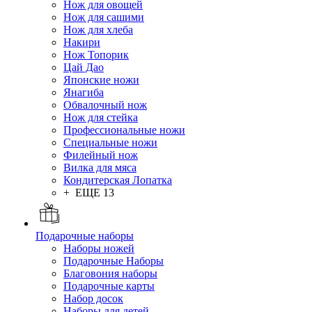
Нож для овощей
Нож для сашими
Нож для хлеба
Накири
Нож Топорик
Цай Дао
Японские ножи
Янагиба
Обвалочный нож
Нож для стейка
Профессиональные ножи
Специальные ножи
Филейный нож
Вилка для мяса
Кондитерская Лопатка
+ ЕЩЕ 13
Подарочные наборы
Наборы ножей
Подарочные Наборы
Благовония наборы
Подарочные карты
Набор досок
Наборы для детей