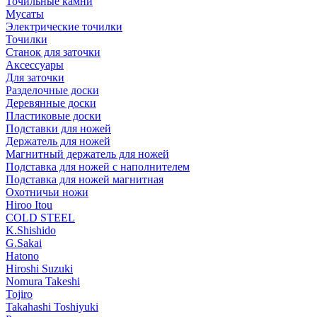
Точильные камни
Мусаты
Электрические точилки
Точилки
Станок для заточки
Аксессуары
Для заточки
Разделочные доски
Деревянные доски
Пластиковые доски
Подставки для ножей
Держатель для ножей
Магнитный держатель для ножей
Подставка для ножей с наполнителем
Подставка для ножей магнитная
Охотничьи ножи
Hiroo Itou
COLD STEEL
K.Shishido
G.Sakai
Hatono
Hiroshi Suzuki
Nomura Takeshi
Tojiro
Takahashi Toshiyuki