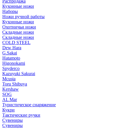
Распродажа
Кухонные ножи
Наборы
Ножи ручной работы
Кухонные ножи
Охотничьи ножи
Складные ножи
Складные ножи
COLD STEEL
Dew Hara
G.Sakai
Hatamoto
Higonokami
Spyderco
Kazuyuki Sakurai
Mcusta
Toru Shibuya
Kershaw
SOG
AL Mar
Туристическое снаряжение
Кукри
Тактические ручки
Сувениры
Сувениры