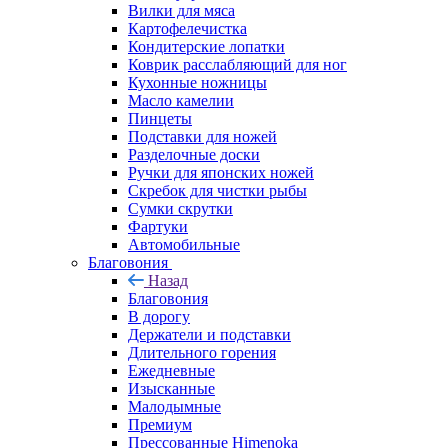
Вилки для мяса
Картофелечистка
Кондитерские лопатки
Коврик расслабляющий для ног
Кухонные ножницы
Масло камелии
Пинцеты
Подставки для ножей
Разделочные доски
Ручки для японских ножей
Скребок для чистки рыбы
Сумки скрутки
Фартуки
Автомобильные
Благовония
Назад
Благовония
В дорогу
Держатели и подставки
Длительного горения
Ежедневные
Изысканные
Малодымные
Премиум
Прессованные Himenoka