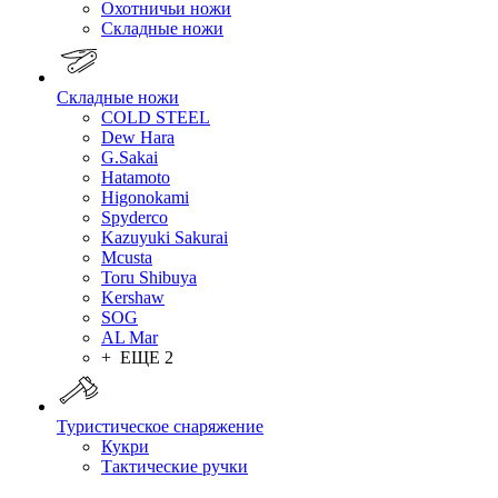
Охотничьи ножи
Складные ножи
Складные ножи
COLD STEEL
Dew Hara
G.Sakai
Hatamoto
Higonokami
Spyderco
Kazuyuki Sakurai
Mcusta
Toru Shibuya
Kershaw
SOG
AL Mar
+ ЕЩЕ 2
Туристическое снаряжение
Кукри
Тактические ручки