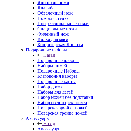
Японские ножи
Янагиба
Обвалочный нож
Нож для стейка
Профессиональные ножи
Специальные ножи
Филейный нож
Вилка для мяса
Кондитерская Лопатка
Подарочные наборы
Назад
Подарочные наборы
Наборы ножей
Подарочные Наборы
Благовония наборы
Подарочные карты
Набор досок
Наборы для детей
Набор ножей без подставки
Набор из четырех ножей
Поварская двойка ножей
Поварская тройка ножей
Аксессуары
Назад
Аксессуары