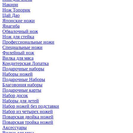
Накири
Нож Топорик
Цай Дао
Японские ножи
Янагиба
Обвалочный нож
Нож для стейка
Профессиональные ножи
Специальные ножи
Филейный нож
Вилка для мяса
Кондитерская Лопатка
Подарочные наборы
Наборы ножей
Подарочные Наборы
Благовония наборы
Подарочные карты
Набор досок
Наборы для детей
Набор ножей без подставки
Набор из четырех ножей
Поварская двойка ножей
Поварская тройка ножей
Аксессуары
Вилки для мяса