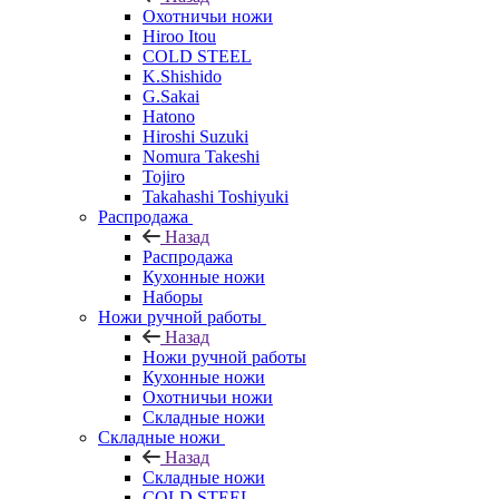
Охотничьи ножи
Hiroo Itou
COLD STEEL
K.Shishido
G.Sakai
Hatono
Hiroshi Suzuki
Nomura Takeshi
Tojiro
Takahashi Toshiyuki
Распродажа
Назад
Распродажа
Кухонные ножи
Наборы
Ножи ручной работы
Назад
Ножи ручной работы
Кухонные ножи
Охотничьи ножи
Складные ножи
Складные ножи
Назад
Складные ножи
COLD STEEL