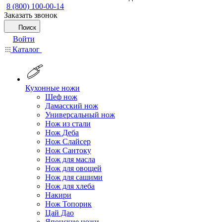
8 (800) 100-00-14
Заказать звонок
Поиск
Войти
Каталог
Кухонные ножи
Шеф нож
Дамасский нож
Универсальный нож
Нож из стали
Нож Деба
Нож Слайсер
Нож Сантоку
Нож для масла
Нож для овощей
Нож для сашими
Нож для хлеба
Накири
Нож Топорик
Цай Дао
Японские ножи