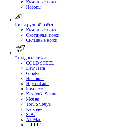
Кухонные ножи
Наборы
Ножи ручной работы
Кухонные ножи
Охотничьи ножи
Складные ножи
Складные ножи
COLD STEEL
Dew Hara
G.Sakai
Hatamoto
Higonokami
Spyderco
Kazuyuki Sakurai
Mcusta
Toru Shibuya
Kershaw
SOG
AL Mar
+ ЕЩЕ 2