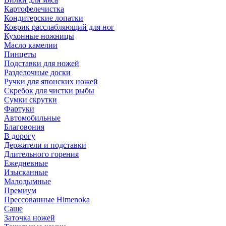
Картофелечистка
Кондитерские лопатки
Коврик расслабляющий для ног
Кухонные ножницы
Масло камелии
Пинцеты
Подставки для ножей
Разделочные доски
Ручки для японских ножей
Скребок для чистки рыбы
Сумки скрутки
Фартуки
Автомобильные
Благовония
В дорогу
Держатели и подставки
Длительного горения
Ежедневные
Изысканные
Малодымные
Премиум
Прессованные Himenoka
Саше
Заточка ножей