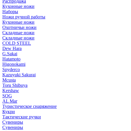
Распродажа
Кухонные ножи
Наборы
Ножи ручной работы
Кухонные ножи
Охотничьи ножи
Складные ножи
Складные ножи
COLD STEEL
Dew Hara
G.Sakai
Hatamoto
Higonokami
Spyderco
Kazuyuki Sakurai
Mcusta
Toru Shibuya
Kershaw
SOG
AL Mar
Туристическое снаряжение
Кукри
Тактические ручки
Сувениры
Сувениры