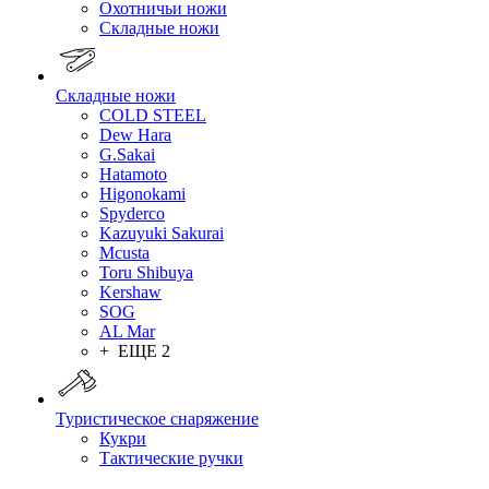
Охотничьи ножи
Складные ножи
Складные ножи
COLD STEEL
Dew Hara
G.Sakai
Hatamoto
Higonokami
Spyderco
Kazuyuki Sakurai
Mcusta
Toru Shibuya
Kershaw
SOG
AL Mar
+ ЕЩЕ 2
Туристическое снаряжение
Кукри
Тактические ручки