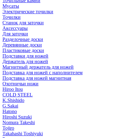
Точильные камни
Мусаты
Электрические точилки
Точилки
Станок для заточки
Аксессуары
Для заточки
Разделочные доски
Деревянные доски
Пластиковые доски
Подставки для ножей
Держатель для ножей
Магнитный держатель для ножей
Подставка для ножей с наполнителем
Подставка для ножей магнитная
Охотничьи ножи
Hiroo Itou
COLD STEEL
K.Shishido
G.Sakai
Hatono
Hiroshi Suzuki
Nomura Takeshi
Tojiro
Takahashi Toshiyuki