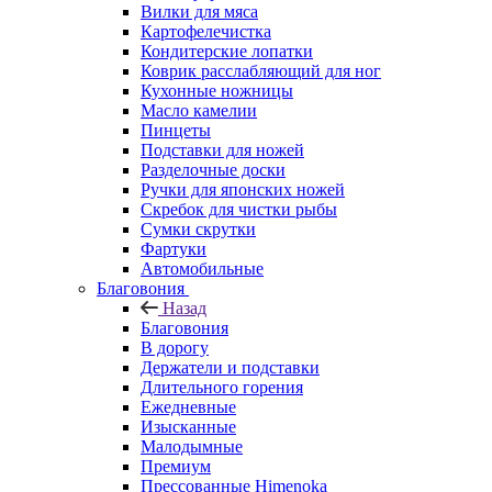
Вилки для мяса
Картофелечистка
Кондитерские лопатки
Коврик расслабляющий для ног
Кухонные ножницы
Масло камелии
Пинцеты
Подставки для ножей
Разделочные доски
Ручки для японских ножей
Скребок для чистки рыбы
Сумки скрутки
Фартуки
Автомобильные
Благовония
Назад
Благовония
В дорогу
Держатели и подставки
Длительного горения
Ежедневные
Изысканные
Малодымные
Премиум
Прессованные Himenoka