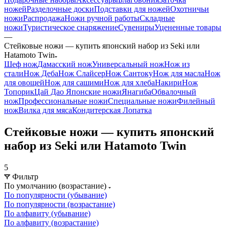
ножей
Разделочные доски
Подставки для ножей
Охотничьи
ножи
Распродажа
Ножи ручной работы
Складные
ножи
Туристическое снаряжение
Сувениры
Уцененные товары
—
Стейковые ножи — купить японский набор из Seki или
Hatamoto Twin
Шеф нож
Дамасский нож
Универсальный нож
Нож из
стали
Нож Деба
Нож Слайсер
Нож Сантоку
Нож для масла
Нож
для овощей
Нож для сашими
Нож для хлеба
Накири
Нож
Топорик
Цай Дао
Японские ножи
Янагиба
Обвалочный
нож
Профессиональные ножи
Специальные ножи
Филейный
нож
Вилка для мяса
Кондитерская Лопатка
Стейковые ножи — купить японский
набор из Seki или Hatamoto Twin
5
Фильтр
По умолчанию (возрастание)
По популярности (убывание)
По популярности (возрастание)
По алфавиту (убывание)
По алфавиту (возрастание)