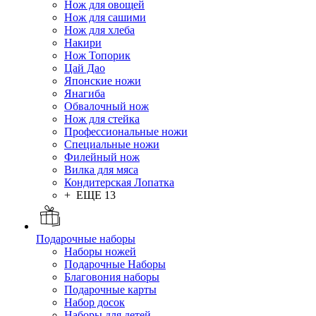
Нож для овощей
Нож для сашими
Нож для хлеба
Накири
Нож Топорик
Цай Дао
Японские ножи
Янагиба
Обвалочный нож
Нож для стейка
Профессиональные ножи
Специальные ножи
Филейный нож
Вилка для мяса
Кондитерская Лопатка
+ ЕЩЕ 13
Подарочные наборы
Наборы ножей
Подарочные Наборы
Благовония наборы
Подарочные карты
Набор досок
Наборы для детей