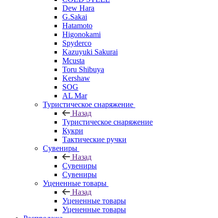
Dew Hara
G.Sakai
Hatamoto
Higonokami
Spyderco
Kazuyuki Sakurai
Mcusta
Toru Shibuya
Kershaw
SOG
AL Mar
Туристическое снаряжение
Назад
Туристическое снаряжение
Кукри
Тактические ручки
Сувениры
Назад
Сувениры
Сувениры
Уцененные товары
Назад
Уцененные товары
Уцененные товары