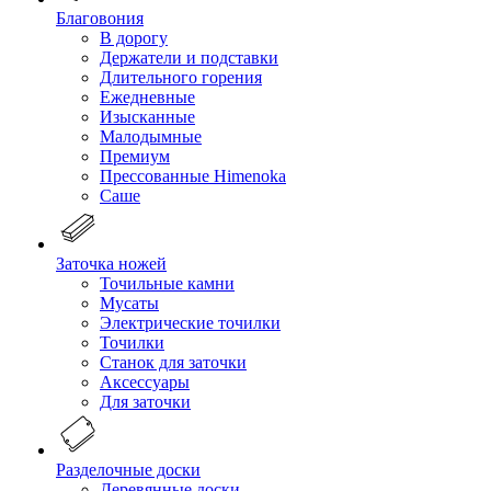
Благовония
В дорогу
Держатели и подставки
Длительного горения
Ежедневные
Изысканные
Малодымные
Премиум
Прессованные Himenoka
Саше
Заточка ножей
Точильные камни
Мусаты
Электрические точилки
Точилки
Станок для заточки
Аксессуары
Для заточки
Разделочные доски
Деревянные доски