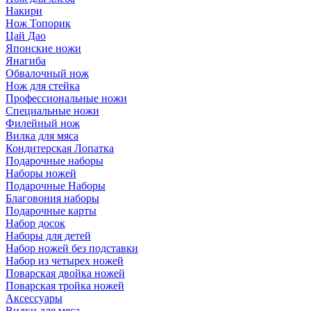
Накири
Нож Топорик
Цай Дао
Японские ножи
Янагиба
Обвалочный нож
Нож для стейка
Профессиональные ножи
Специальные ножи
Филейный нож
Вилка для мяса
Кондитерская Лопатка
Подарочные наборы
Наборы ножей
Подарочные Наборы
Благовония наборы
Подарочные карты
Набор досок
Наборы для детей
Набор ножей без подставки
Набор из четырех ножей
Поварская двойка ножей
Поварская тройка ножей
Аксессуары
Вилки для мяса