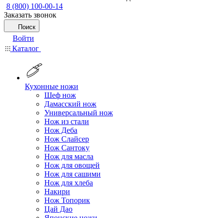
8 (800) 100-00-14
Заказать звонок
Поиск
Войти
Каталог
Кухонные ножи
Шеф нож
Дамасский нож
Универсальный нож
Нож из стали
Нож Деба
Нож Слайсер
Нож Сантоку
Нож для масла
Нож для овощей
Нож для сашими
Нож для хлеба
Накири
Нож Топорик
Цай Дао
Японские ножи