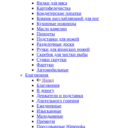
Вилки для мяса
Картофелечистка
Кондитерские лопатки
Коврик расслабляющий для ног
Кухонные ножницы
Масло камелии
Пинцеты
Подставки для ножей
Разделочные доски
Ручки для японских ножей
Скребок для чистки рыбы
Сумки скрутки
Фартуки
Автомобильные
Благовония
Назад
Благовония
В дорогу
Держатели и подставки
Длительного горения
Ежедневные
Изысканные
Малодымные
Премиум
Прессованные Himenoka