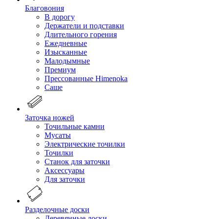
Благовония
В дорогу
Держатели и подставки
Длительного горения
Ежедневные
Изысканные
Малодымные
Премиум
Прессованные Himenoka
Саше
Заточка ножей
Точильные камни
Мусаты
Электрические точилки
Точилки
Станок для заточки
Аксессуары
Для заточки
Разделочные доски
Деревянные доски