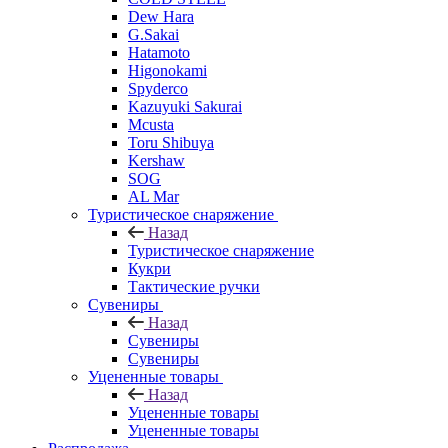
Dew Hara
G.Sakai
Hatamoto
Higonokami
Spyderco
Kazuyuki Sakurai
Mcusta
Toru Shibuya
Kershaw
SOG
AL Mar
Туристическое снаряжение
Назад
Туристическое снаряжение
Кукри
Тактические ручки
Сувениры
Назад
Сувениры
Сувениры
Уцененные товары
Назад
Уцененные товары
Уцененные товары