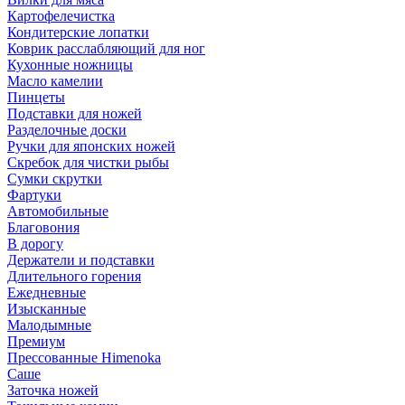
Картофелечистка
Кондитерские лопатки
Коврик расслабляющий для ног
Кухонные ножницы
Масло камелии
Пинцеты
Подставки для ножей
Разделочные доски
Ручки для японских ножей
Скребок для чистки рыбы
Сумки скрутки
Фартуки
Автомобильные
Благовония
В дорогу
Держатели и подставки
Длительного горения
Ежедневные
Изысканные
Малодымные
Премиум
Прессованные Himenoka
Саше
Заточка ножей