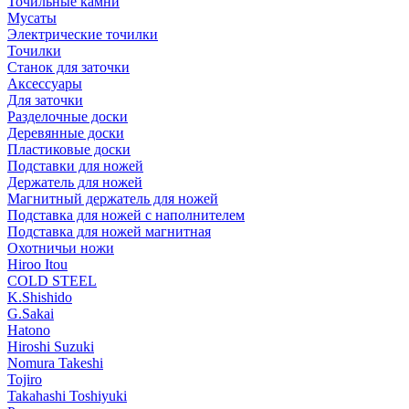
Точильные камни
Мусаты
Электрические точилки
Точилки
Станок для заточки
Аксессуары
Для заточки
Разделочные доски
Деревянные доски
Пластиковые доски
Подставки для ножей
Держатель для ножей
Магнитный держатель для ножей
Подставка для ножей с наполнителем
Подставка для ножей магнитная
Охотничьи ножи
Hiroo Itou
COLD STEEL
K.Shishido
G.Sakai
Hatono
Hiroshi Suzuki
Nomura Takeshi
Tojiro
Takahashi Toshiyuki