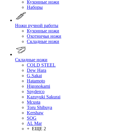
Кухонные ножи
Наборы
Ножи ручной работы
Кухонные ножи
Охотничьи ножи
Складные ножи
Складные ножи
COLD STEEL
Dew Hara
G.Sakai
Hatamoto
Higonokami
Spyderco
Kazuyuki Sakurai
Mcusta
Toru Shibuya
Kershaw
SOG
AL Mar
+ ЕЩЕ 2