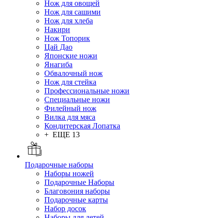
Нож для овощей
Нож для сашими
Нож для хлеба
Накири
Нож Топорик
Цай Дао
Японские ножи
Янагиба
Обвалочный нож
Нож для стейка
Профессиональные ножи
Специальные ножи
Филейный нож
Вилка для мяса
Кондитерская Лопатка
+ ЕЩЕ 13
Подарочные наборы
Наборы ножей
Подарочные Наборы
Благовония наборы
Подарочные карты
Набор досок
Наборы для детей