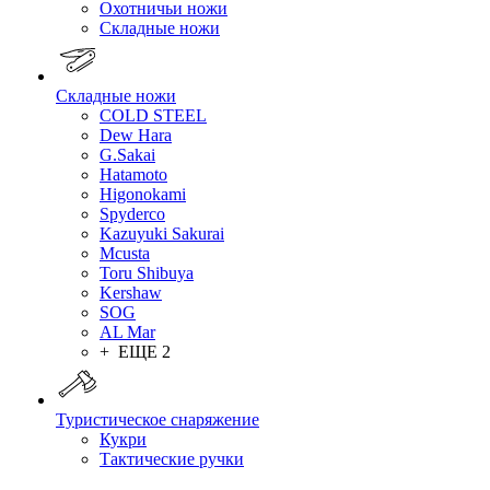
Охотничьи ножи
Складные ножи
Складные ножи
COLD STEEL
Dew Hara
G.Sakai
Hatamoto
Higonokami
Spyderco
Kazuyuki Sakurai
Mcusta
Toru Shibuya
Kershaw
SOG
AL Mar
+ ЕЩЕ 2
Туристическое снаряжение
Кукри
Тактические ручки