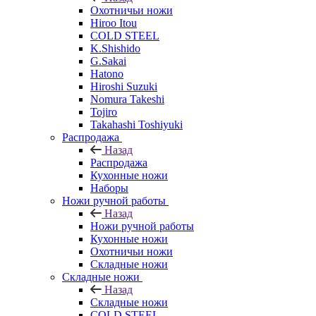
Охотничьи ножи
Hiroo Itou
COLD STEEL
K.Shishido
G.Sakai
Hatono
Hiroshi Suzuki
Nomura Takeshi
Tojiro
Takahashi Toshiyuki
Распродажа
Назад
Распродажа
Кухонные ножи
Наборы
Ножи ручной работы
Назад
Ножи ручной работы
Кухонные ножи
Охотничьи ножи
Складные ножи
Складные ножи
Назад
Складные ножи
COLD STEEL