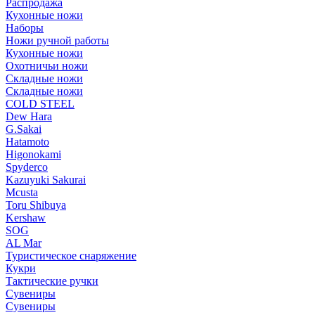
Распродажа
Кухонные ножи
Наборы
Ножи ручной работы
Кухонные ножи
Охотничьи ножи
Складные ножи
Складные ножи
COLD STEEL
Dew Hara
G.Sakai
Hatamoto
Higonokami
Spyderco
Kazuyuki Sakurai
Mcusta
Toru Shibuya
Kershaw
SOG
AL Mar
Туристическое снаряжение
Кукри
Тактические ручки
Сувениры
Сувениры