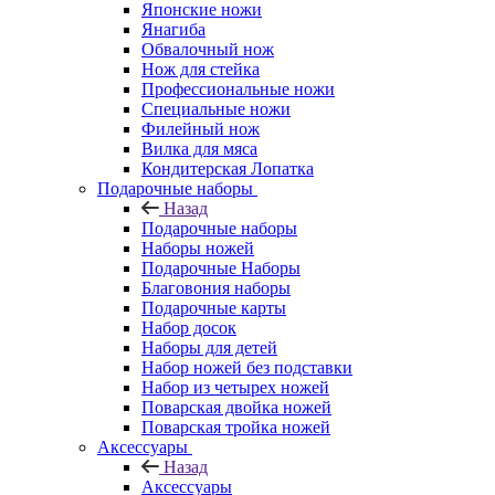
Японские ножи
Янагиба
Обвалочный нож
Нож для стейка
Профессиональные ножи
Специальные ножи
Филейный нож
Вилка для мяса
Кондитерская Лопатка
Подарочные наборы
Назад
Подарочные наборы
Наборы ножей
Подарочные Наборы
Благовония наборы
Подарочные карты
Набор досок
Наборы для детей
Набор ножей без подставки
Набор из четырех ножей
Поварская двойка ножей
Поварская тройка ножей
Аксессуары
Назад
Аксессуары