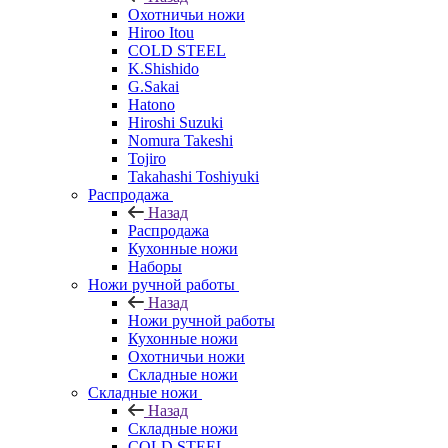
Охотничьи ножи
Hiroo Itou
COLD STEEL
K.Shishido
G.Sakai
Hatono
Hiroshi Suzuki
Nomura Takeshi
Tojiro
Takahashi Toshiyuki
Распродажа
Назад
Распродажа
Кухонные ножи
Наборы
Ножи ручной работы
Назад
Ножи ручной работы
Кухонные ножи
Охотничьи ножи
Складные ножи
Складные ножи
Назад
Складные ножи
COLD STEEL