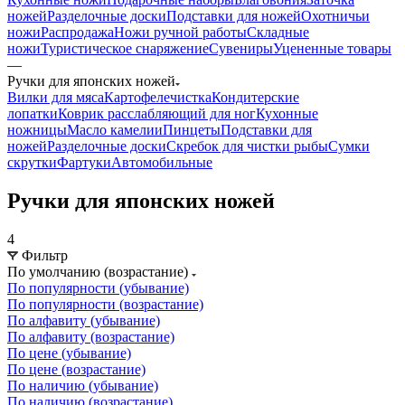
ножей
Разделочные доски
Подставки для ножей
Охотничьи
ножи
Распродажа
Ножи ручной работы
Складные
ножи
Туристическое снаряжение
Сувениры
Уцененные товары
—
Ручки для японских ножей
Вилки для мяса
Картофелечистка
Кондитерские
лопатки
Коврик расслабляющий для ног
Кухонные
ножницы
Масло камелии
Пинцеты
Подставки для
ножей
Разделочные доски
Скребок для чистки рыбы
Сумки
скрутки
Фартуки
Автомобильные
Ручки для японских ножей
4
Фильтр
По умолчанию (возрастание)
По популярности (убывание)
По популярности (возрастание)
По алфавиту (убывание)
По алфавиту (возрастание)
По цене (убывание)
По цене (возрастание)
По наличию (убывание)
По наличию (возрастание)