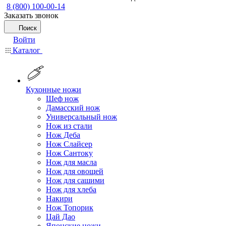
8 (800) 100-00-14
Заказать звонок
Поиск
Войти
Каталог
Кухонные ножи
Шеф нож
Дамасский нож
Универсальный нож
Нож из стали
Нож Деба
Нож Слайсер
Нож Сантоку
Нож для масла
Нож для овощей
Нож для сашими
Нож для хлеба
Накири
Нож Топорик
Цай Дао
Японские ножи