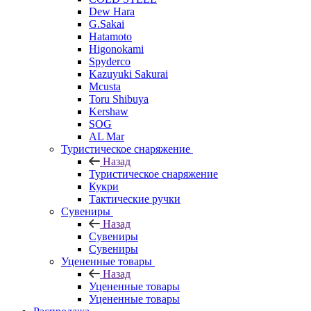
Dew Hara
G.Sakai
Hatamoto
Higonokami
Spyderco
Kazuyuki Sakurai
Mcusta
Toru Shibuya
Kershaw
SOG
AL Mar
Туристическое снаряжение
Назад
Туристическое снаряжение
Кукри
Тактические ручки
Сувениры
Назад
Сувениры
Сувениры
Уцененные товары
Назад
Уцененные товары
Уцененные товары