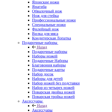
Японские ножи
Янагиба
Обвалочный нож
Нож для стейка
Профессиональные ножи
Специальные ножи
Филейный нож
Вилка для мяса
Кондитерская Лопатка
Подарочные наборы
Назад
Подарочные наборы
Наборы ножей
Подарочные Наборы
Благовония наборы
Подарочные карты
Набор досок
Наборы для детей
Набор ножей без подставки
Набор из четырех ножей
Поварская двойка ножей
Поварская тройка ножей
Аксессуары
Назад
Аксессуары