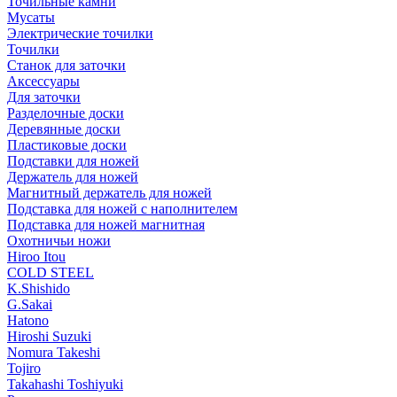
Точильные камни
Мусаты
Электрические точилки
Точилки
Станок для заточки
Аксессуары
Для заточки
Разделочные доски
Деревянные доски
Пластиковые доски
Подставки для ножей
Держатель для ножей
Магнитный держатель для ножей
Подставка для ножей с наполнителем
Подставка для ножей магнитная
Охотничьи ножи
Hiroo Itou
COLD STEEL
K.Shishido
G.Sakai
Hatono
Hiroshi Suzuki
Nomura Takeshi
Tojiro
Takahashi Toshiyuki