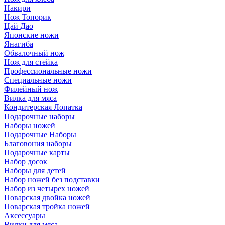
Накири
Нож Топорик
Цай Дао
Японские ножи
Янагиба
Обвалочный нож
Нож для стейка
Профессиональные ножи
Специальные ножи
Филейный нож
Вилка для мяса
Кондитерская Лопатка
Подарочные наборы
Наборы ножей
Подарочные Наборы
Благовония наборы
Подарочные карты
Набор досок
Наборы для детей
Набор ножей без подставки
Набор из четырех ножей
Поварская двойка ножей
Поварская тройка ножей
Аксессуары
Вилки для мяса