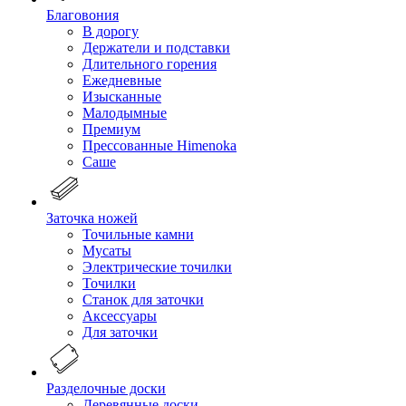
Благовония
В дорогу
Держатели и подставки
Длительного горения
Ежедневные
Изысканные
Малодымные
Премиум
Прессованные Himenoka
Саше
Заточка ножей
Точильные камни
Мусаты
Электрические точилки
Точилки
Станок для заточки
Аксессуары
Для заточки
Разделочные доски
Деревянные доски