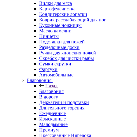
Вилки для мяса
Картофелечистка
Кондитерские лопатки
Коврик расслабляющий для ног
Кухонные ножницы
Масло камелии
Пинцеты
Подставки для ножей
Разделочные доски
Ручки для японских ножей
Скребок для чистки рыбы
Сумки скрутки
Фартуки
Автомобильные
Благовония
Назад
Благовония
В дорогу
Держатели и подставки
Длительного горения
Ежедневные
Изысканные
Малодымные
Премиум
Прессованные Himenoka