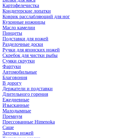
Картофелечистка
Кондитерские лопатки
Коврик расслабляющий для ног
Кухонные ножницы
Масло камелии
Пинцеты
Подставки для ножей
Разделочные доски
Ручки для японских ножей
Скребок для чистки рыбы
Сумки скрутки
Фартуки
Автомобильные
Благовония
В дорогу
Держатели и подставки
Длительного горения
Ежедневные
Изысканные
Малодымные
Премиум
Прессованные Himenoka
Саше
Заточка ножей