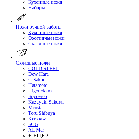
Кухонные ножи
Наборы
Ножи ручной работы
Кухонные ножи
Охотничьи ножи
Складные ножи
Складные ножи
COLD STEEL
Dew Hara
G.Sakai
Hatamoto
Higonokami
Spyderco
Kazuyuki Sakurai
Mcusta
Toru Shibuya
Kershaw
SOG
AL Mar
+ ЕЩЕ 2