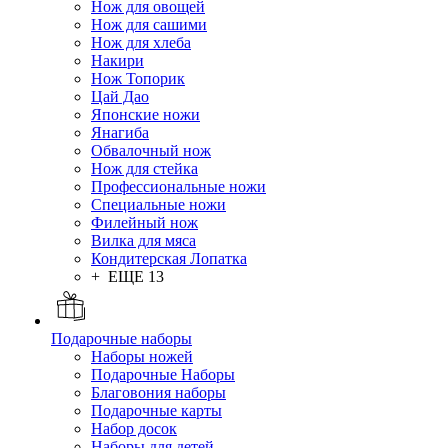
Нож для овощей
Нож для сашими
Нож для хлеба
Накири
Нож Топорик
Цай Дао
Японские ножи
Янагиба
Обвалочный нож
Нож для стейка
Профессиональные ножи
Специальные ножи
Филейный нож
Вилка для мяса
Кондитерская Лопатка
+ ЕЩЕ 13
Подарочные наборы
Наборы ножей
Подарочные Наборы
Благовония наборы
Подарочные карты
Набор досок
Наборы для детей