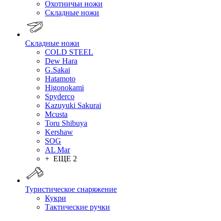
Охотничьи ножи
Складные ножи
Складные ножи
COLD STEEL
Dew Hara
G.Sakai
Hatamoto
Higonokami
Spyderco
Kazuyuki Sakurai
Mcusta
Toru Shibuya
Kershaw
SOG
AL Mar
+ ЕЩЕ 2
Туристическое снаряжение
Кукри
Тактические ручки