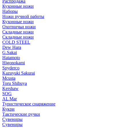
Распродажа
Кухонные ножи
Наборы
Ножи ручной работы
Кухонные ножи
Охотничьи ножи
Складные ножи
Складные ножи
COLD STEEL
Dew Hara
G.Sakai
Hatamoto
Higonokami
Spyderco
Kazuyuki Sakurai
Mcusta
Toru Shibuya
Kershaw
SOG
AL Mar
Туристическое снаряжение
Кукри
Тактические ручки
Сувениры
Сувениры