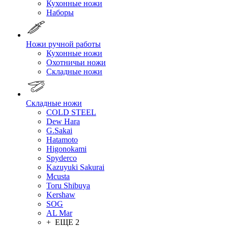
Кухонные ножи
Наборы
Ножи ручной работы
Кухонные ножи
Охотничьи ножи
Складные ножи
Складные ножи
COLD STEEL
Dew Hara
G.Sakai
Hatamoto
Higonokami
Spyderco
Kazuyuki Sakurai
Mcusta
Toru Shibuya
Kershaw
SOG
AL Mar
+ ЕЩЕ 2