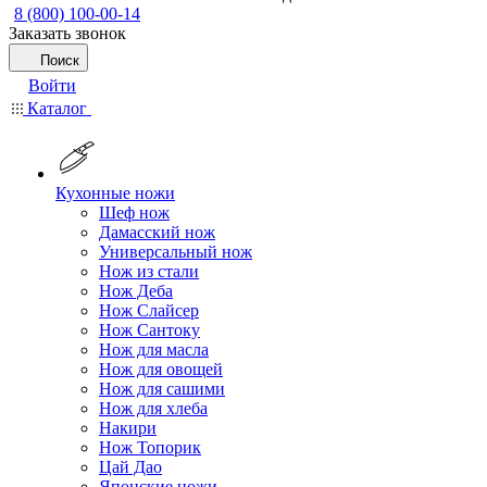
8 (800) 100-00-14
Заказать звонок
Поиск
Войти
Каталог
Кухонные ножи
Шеф нож
Дамасский нож
Универсальный нож
Нож из стали
Нож Деба
Нож Слайсер
Нож Сантоку
Нож для масла
Нож для овощей
Нож для сашими
Нож для хлеба
Накири
Нож Топорик
Цай Дао
Японские ножи