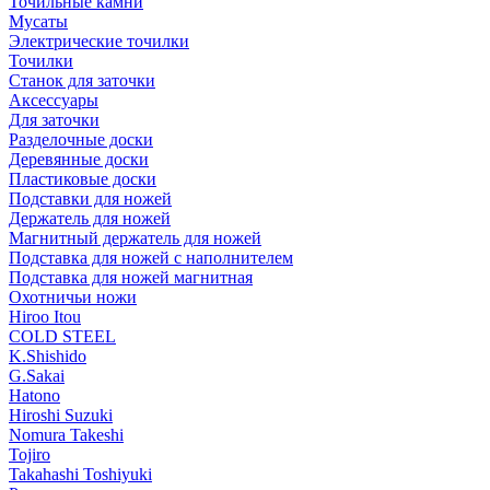
Точильные камни
Мусаты
Электрические точилки
Точилки
Станок для заточки
Аксессуары
Для заточки
Разделочные доски
Деревянные доски
Пластиковые доски
Подставки для ножей
Держатель для ножей
Магнитный держатель для ножей
Подставка для ножей с наполнителем
Подставка для ножей магнитная
Охотничьи ножи
Hiroo Itou
COLD STEEL
K.Shishido
G.Sakai
Hatono
Hiroshi Suzuki
Nomura Takeshi
Tojiro
Takahashi Toshiyuki