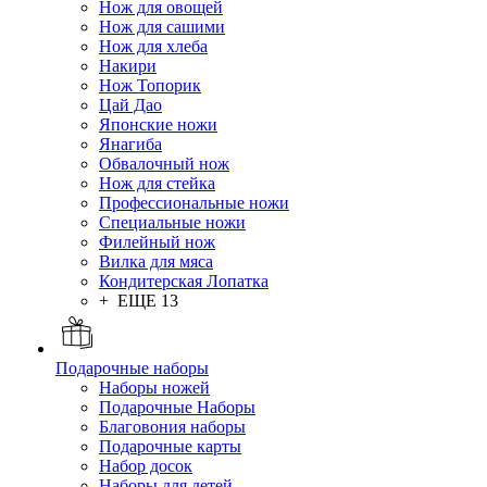
Нож для овощей
Нож для сашими
Нож для хлеба
Накири
Нож Топорик
Цай Дао
Японские ножи
Янагиба
Обвалочный нож
Нож для стейка
Профессиональные ножи
Специальные ножи
Филейный нож
Вилка для мяса
Кондитерская Лопатка
+ ЕЩЕ 13
Подарочные наборы
Наборы ножей
Подарочные Наборы
Благовония наборы
Подарочные карты
Набор досок
Наборы для детей