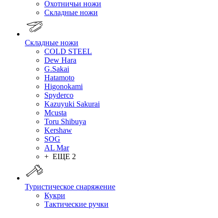
Охотничьи ножи
Складные ножи
Складные ножи
COLD STEEL
Dew Hara
G.Sakai
Hatamoto
Higonokami
Spyderco
Kazuyuki Sakurai
Mcusta
Toru Shibuya
Kershaw
SOG
AL Mar
+ ЕЩЕ 2
Туристическое снаряжение
Кукри
Тактические ручки