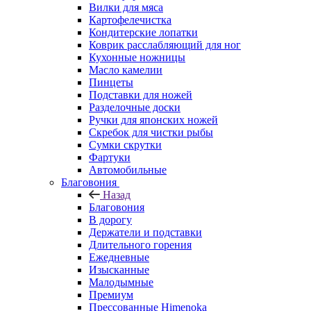
Вилки для мяса
Картофелечистка
Кондитерские лопатки
Коврик расслабляющий для ног
Кухонные ножницы
Масло камелии
Пинцеты
Подставки для ножей
Разделочные доски
Ручки для японских ножей
Скребок для чистки рыбы
Сумки скрутки
Фартуки
Автомобильные
Благовония
Назад
Благовония
В дорогу
Держатели и подставки
Длительного горения
Ежедневные
Изысканные
Малодымные
Премиум
Прессованные Himenoka