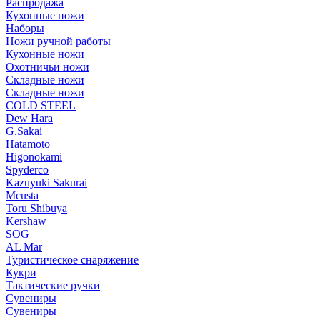
Распродажа
Кухонные ножи
Наборы
Ножи ручной работы
Кухонные ножи
Охотничьи ножи
Складные ножи
Складные ножи
COLD STEEL
Dew Hara
G.Sakai
Hatamoto
Higonokami
Spyderco
Kazuyuki Sakurai
Mcusta
Toru Shibuya
Kershaw
SOG
AL Mar
Туристическое снаряжение
Кукри
Тактические ручки
Сувениры
Сувениры