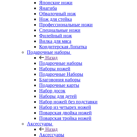
Японские ножи
Янагиба
Обвалочный нож
Нож для стейка
Профессиональные ножи
Специальные ножи
Филейный нож
Вилка для мяса
Кондитерская Лопатка
Подарочные наборы
Назад
Подарочные наборы
Наборы ножей
Подарочные Наборы
Благовония наборы
Подарочные карты
Набор досок
Наборы для детей
Набор ножей без подставки
Набор из четырех ножей
Поварская двойка ножей
Поварская тройка ножей
Аксессуары
Назад
Аксессуары