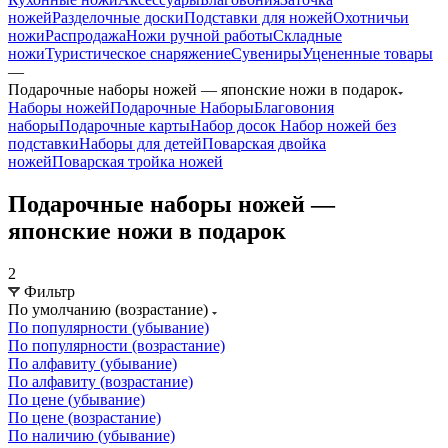
ножей
Разделочные доски
Подставки для ножей
Охотничьи
ножи
Распродажа
Ножи ручной работы
Складные
ножи
Туристическое снаряжение
Сувениры
Уцененные товары
—
Подарочные наборы ножей — японские ножи в подарок
Наборы ножей
Подарочные Наборы
Благовония
наборы
Подарочные карты
Набор досок
Набор ножей без
подставки
Наборы для детей
Поварская двойка
ножей
Поварская тройка ножей
Подарочные наборы ножей —
японские ножи в подарок
2
Фильтр
По умолчанию (возрастание)
По популярности (убывание)
По популярности (возрастание)
По алфавиту (убывание)
По алфавиту (возрастание)
По цене (убывание)
По цене (возрастание)
По наличию (убывание)