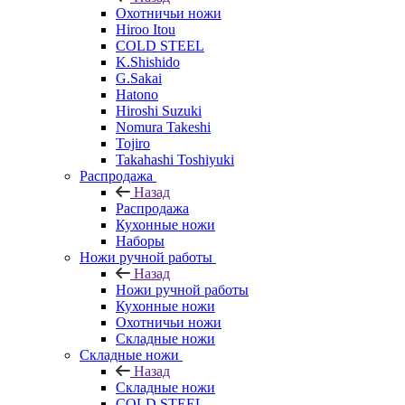
Охотничьи ножи
Hiroo Itou
COLD STEEL
K.Shishido
G.Sakai
Hatono
Hiroshi Suzuki
Nomura Takeshi
Tojiro
Takahashi Toshiyuki
Распродажа
Назад
Распродажа
Кухонные ножи
Наборы
Ножи ручной работы
Назад
Ножи ручной работы
Кухонные ножи
Охотничьи ножи
Складные ножи
Складные ножи
Назад
Складные ножи
COLD STEEL