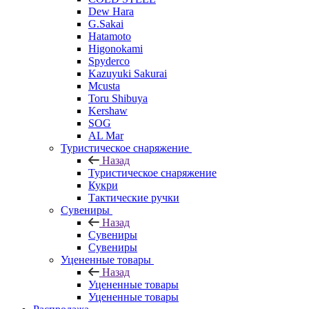
Dew Hara
G.Sakai
Hatamoto
Higonokami
Spyderco
Kazuyuki Sakurai
Mcusta
Toru Shibuya
Kershaw
SOG
AL Mar
Туристическое снаряжение
Назад
Туристическое снаряжение
Кукри
Тактические ручки
Сувениры
Назад
Сувениры
Сувениры
Уцененные товары
Назад
Уцененные товары
Уцененные товары