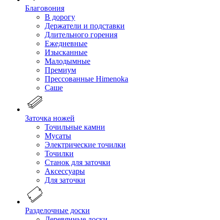
Благовония
В дорогу
Держатели и подставки
Длительного горения
Ежедневные
Изысканные
Малодымные
Премиум
Прессованные Himenoka
Саше
Заточка ножей
Точильные камни
Мусаты
Электрические точилки
Точилки
Станок для заточки
Аксессуары
Для заточки
Разделочные доски
Деревянные доски