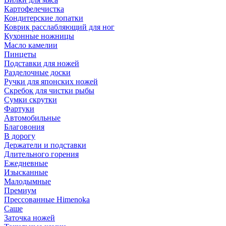
Картофелечистка
Кондитерские лопатки
Коврик расслабляющий для ног
Кухонные ножницы
Масло камелии
Пинцеты
Подставки для ножей
Разделочные доски
Ручки для японских ножей
Скребок для чистки рыбы
Сумки скрутки
Фартуки
Автомобильные
Благовония
В дорогу
Держатели и подставки
Длительного горения
Ежедневные
Изысканные
Малодымные
Премиум
Прессованные Himenoka
Саше
Заточка ножей