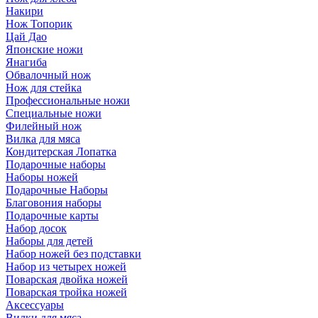
Накири
Нож Топорик
Цай Дао
Японские ножи
Янагиба
Обвалочный нож
Нож для стейка
Профессиональные ножи
Специальные ножи
Филейный нож
Вилка для мяса
Кондитерская Лопатка
Подарочные наборы
Наборы ножей
Подарочные Наборы
Благовония наборы
Подарочные карты
Набор досок
Наборы для детей
Набор ножей без подставки
Набор из четырех ножей
Поварская двойка ножей
Поварская тройка ножей
Аксессуары
Вилки для мяса