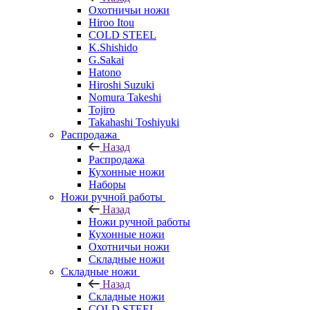
Охотничьи ножи
Hiroo Itou
COLD STEEL
K.Shishido
G.Sakai
Hatono
Hiroshi Suzuki
Nomura Takeshi
Tojiro
Takahashi Toshiyuki
Распродажа
Назад
Распродажа
Кухонные ножи
Наборы
Ножи ручной работы
Назад
Ножи ручной работы
Кухонные ножи
Охотничьи ножи
Складные ножи
Складные ножи
Назад
Складные ножи
COLD STEEL