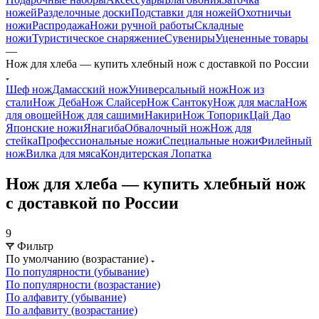
ножей
Разделочные доски
Подставки для ножей
Охотничьи
ножи
Распродажа
Ножи ручной работы
Складные
ножи
Туристическое снаряжение
Сувениры
Уцененные товары
—
Нож для хлеба — купить хлебный нож с доставкой по России
Шеф нож
Дамасский нож
Универсальный нож
Нож из
стали
Нож Деба
Нож Слайсер
Нож Сантоку
Нож для масла
Нож
для овощей
Нож для сашими
Накири
Нож Топорик
Цай Дао
Японские ножи
Янагиба
Обвалочный нож
Нож для
стейка
Профессиональные ножи
Специальные ножи
Филейный
нож
Вилка для мяса
Кондитерская Лопатка
Нож для хлеба — купить хлебный нож
с доставкой по России
9
Фильтр
По умолчанию (возрастание)
По популярности (убывание)
По популярности (возрастание)
По алфавиту (убывание)
По алфавиту (возрастание)