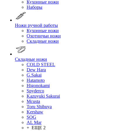
Кухонные ножи
Наборы
Ножи ручной работы
Кухонные ножи
Охотничьи ножи
Складные ножи
Складные ножи
COLD STEEL
Dew Hara
G.Sakai
Hatamoto
Higonokami
Spyderco
Kazuyuki Sakurai
Mcusta
Toru Shibuya
Kershaw
SOG
AL Mar
+ ЕЩЕ 2