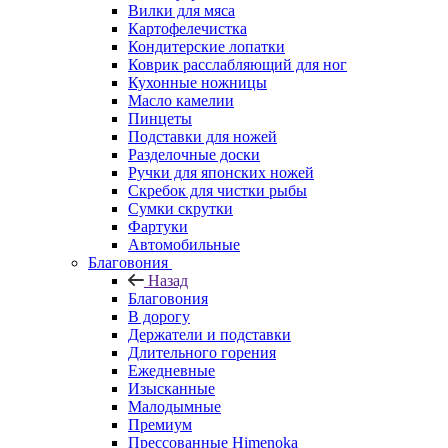
Вилки для мяса
Картофелечистка
Кондитерские лопатки
Коврик расслабляющий для ног
Кухонные ножницы
Масло камелии
Пинцеты
Подставки для ножей
Разделочные доски
Ручки для японских ножей
Скребок для чистки рыбы
Сумки скрутки
Фартуки
Автомобильные
Благовония
Назад
Благовония
В дорогу
Держатели и подставки
Длительного горения
Ежедневные
Изысканные
Малодымные
Премиум
Прессованные Himenoka