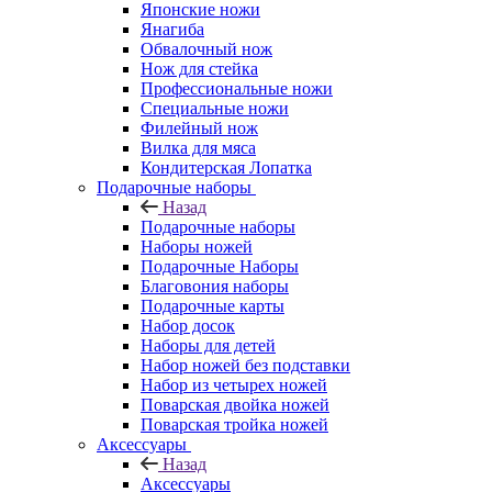
Японские ножи
Янагиба
Обвалочный нож
Нож для стейка
Профессиональные ножи
Специальные ножи
Филейный нож
Вилка для мяса
Кондитерская Лопатка
Подарочные наборы
Назад
Подарочные наборы
Наборы ножей
Подарочные Наборы
Благовония наборы
Подарочные карты
Набор досок
Наборы для детей
Набор ножей без подставки
Набор из четырех ножей
Поварская двойка ножей
Поварская тройка ножей
Аксессуары
Назад
Аксессуары