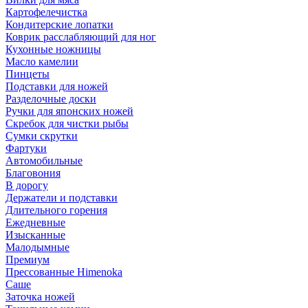
Картофелечистка
Кондитерские лопатки
Коврик расслабляющий для ног
Кухонные ножницы
Масло камелии
Пинцеты
Подставки для ножей
Разделочные доски
Ручки для японских ножей
Скребок для чистки рыбы
Сумки скрутки
Фартуки
Автомобильные
Благовония
В дорогу
Держатели и подставки
Длительного горения
Ежедневные
Изысканные
Малодымные
Премиум
Прессованные Himenoka
Саше
Заточка ножей