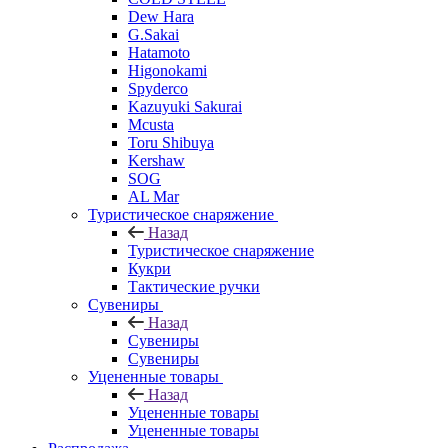
Dew Hara
G.Sakai
Hatamoto
Higonokami
Spyderco
Kazuyuki Sakurai
Mcusta
Toru Shibuya
Kershaw
SOG
AL Mar
Туристическое снаряжение
Назад
Туристическое снаряжение
Кукри
Тактические ручки
Сувениры
Назад
Сувениры
Сувениры
Уцененные товары
Назад
Уцененные товары
Уцененные товары