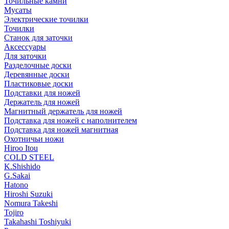
Точильные камни
Мусаты
Электрические точилки
Точилки
Станок для заточки
Аксессуары
Для заточки
Разделочные доски
Деревянные доски
Пластиковые доски
Подставки для ножей
Держатель для ножей
Магнитный держатель для ножей
Подставка для ножей с наполнителем
Подставка для ножей магнитная
Охотничьи ножи
Hiroo Itou
COLD STEEL
K.Shishido
G.Sakai
Hatono
Hiroshi Suzuki
Nomura Takeshi
Tojiro
Takahashi Toshiyuki