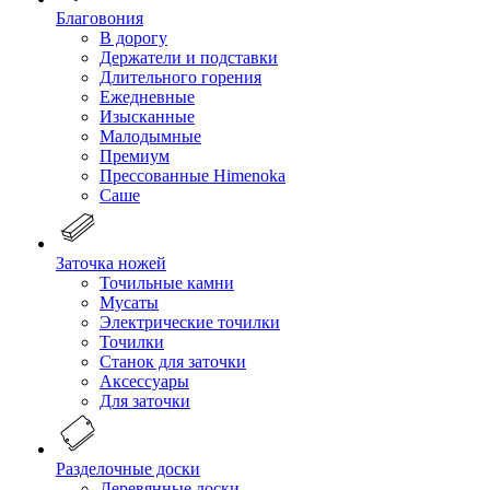
Благовония
В дорогу
Держатели и подставки
Длительного горения
Ежедневные
Изысканные
Малодымные
Премиум
Прессованные Himenoka
Саше
Заточка ножей
Точильные камни
Мусаты
Электрические точилки
Точилки
Станок для заточки
Аксессуары
Для заточки
Разделочные доски
Деревянные доски