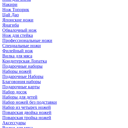
Накири
Нож Топорик
Цай Дао
Японские ножи
Янагиба
Обвалочный нож
Нож для стейка
Профессиональные ножи
Специальные ножи
Филейный нож
Вилка для мяса
Кондитерская Лопатка
Подарочные наборы
Наборы ножей
Подарочные Наборы
Благовония наборы
Подарочные карты
Набор досок
Наборы для детей
Набор ножей без подставки
Набор из четырех ножей
Поварская двойка ножей
Поварская тройка ножей
Аксессуары
Вилки для мяса