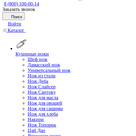
8 (800) 100-00-14
Заказать звонок
Поиск
Войти
Каталог
Кухонные ножи
Шеф нож
Дамасский нож
Универсальный нож
Нож из стали
Нож Деба
Нож Слайсер
Нож Сантоку
Нож для масла
Нож для овощей
Нож для сашими
Нож для хлеба
Накири
Нож Топорик
Цай Дао
Японские ножи