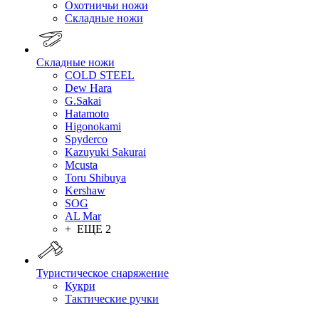
Охотничьи ножи
Складные ножи
Складные ножи
COLD STEEL
Dew Hara
G.Sakai
Hatamoto
Higonokami
Spyderco
Kazuyuki Sakurai
Mcusta
Toru Shibuya
Kershaw
SOG
AL Mar
+ ЕЩЕ 2
Туристическое снаряжение
Кукри
Тактические ручки