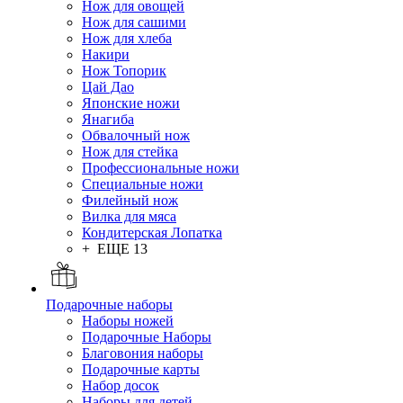
Нож для овощей
Нож для сашими
Нож для хлеба
Накири
Нож Топорик
Цай Дао
Японские ножи
Янагиба
Обвалочный нож
Нож для стейка
Профессиональные ножи
Специальные ножи
Филейный нож
Вилка для мяса
Кондитерская Лопатка
+ ЕЩЕ 13
Подарочные наборы
Наборы ножей
Подарочные Наборы
Благовония наборы
Подарочные карты
Набор досок
Наборы для детей