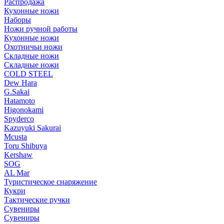
Распродажа
Кухонные ножи
Наборы
Ножи ручной работы
Кухонные ножи
Охотничьи ножи
Складные ножи
Складные ножи
COLD STEEL
Dew Hara
G.Sakai
Hatamoto
Higonokami
Spyderco
Kazuyuki Sakurai
Mcusta
Toru Shibuya
Kershaw
SOG
AL Mar
Туристическое снаряжение
Кукри
Тактические ручки
Сувениры
Сувениры