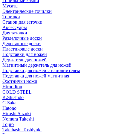
Точильные камни
Мусаты
Электрические точилки
Точилки
Станок для заточки
Аксессуары
Для заточки
Разделочные доски
Деревянные доски
Пластиковые доски
Подставки для ножей
Держатель для ножей
Магнитный держатель для ножей
Подставка для ножей с наполнителем
Подставка для ножей магнитная
Охотничьи ножи
Hiroo Itou
COLD STEEL
K.Shishido
G.Sakai
Hatono
Hiroshi Suzuki
Nomura Takeshi
Tojiro
Takahashi Toshiyuki