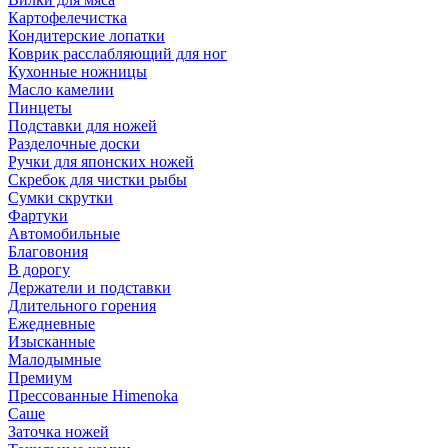
Картофелечистка
Кондитерские лопатки
Коврик расслабляющий для ног
Кухонные ножницы
Масло камелии
Пинцеты
Подставки для ножей
Разделочные доски
Ручки для японских ножей
Скребок для чистки рыбы
Сумки скрутки
Фартуки
Автомобильные
Благовония
В дорогу
Держатели и подставки
Длительного горения
Ежедневные
Изысканные
Малодымные
Премиум
Прессованные Himenoka
Саше
Заточка ножей