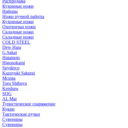
Распродажа
Кухонные ножи
Наборы
Ножи ручной работы
Кухонные ножи
Охотничьи ножи
Складные ножи
Складные ножи
COLD STEEL
Dew Hara
G.Sakai
Hatamoto
Higonokami
Spyderco
Kazuyuki Sakurai
Mcusta
Toru Shibuya
Kershaw
SOG
AL Mar
Туристическое снаряжение
Кукри
Тактические ручки
Сувениры
Сувениры