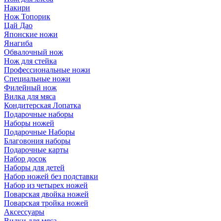
Накири
Нож Топорик
Цай Дао
Японские ножи
Янагиба
Обвалочный нож
Нож для стейка
Профессиональные ножи
Специальные ножи
Филейный нож
Вилка для мяса
Кондитерская Лопатка
Подарочные наборы
Наборы ножей
Подарочные Наборы
Благовония наборы
Подарочные карты
Набор досок
Наборы для детей
Набор ножей без подставки
Набор из четырех ножей
Поварская двойка ножей
Поварская тройка ножей
Аксессуары
Вилки для мяса