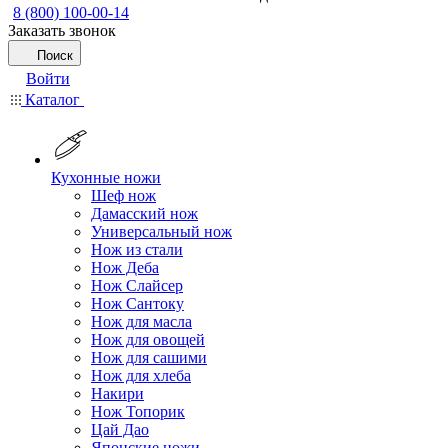
8 (800) 100-00-14
Заказать звонок
Поиск
Войти
Каталог
Кухонные ножи
Шеф нож
Дамасский нож
Универсальный нож
Нож из стали
Нож Деба
Нож Слайсер
Нож Сантоку
Нож для масла
Нож для овощей
Нож для сашими
Нож для хлеба
Накири
Нож Топорик
Цай Дао
Японские ножи