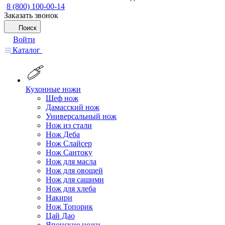
8 (800) 100-00-14
Заказать звонок
Поиск
Войти
Каталог
Кухонные ножи
Шеф нож
Дамасский нож
Универсальный нож
Нож из стали
Нож Деба
Нож Слайсер
Нож Сантоку
Нож для масла
Нож для овощей
Нож для сашими
Нож для хлеба
Накири
Нож Топорик
Цай Дао
Японские ножи