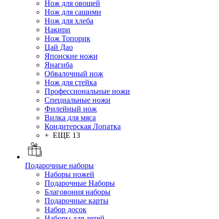
Нож для овощей
Нож для сашими
Нож для хлеба
Накири
Нож Топорик
Цай Дао
Японские ножи
Янагиба
Обвалочный нож
Нож для стейка
Профессиональные ножи
Специальные ножи
Филейный нож
Вилка для мяса
Кондитерская Лопатка
+ ЕЩЕ 13
Подарочные наборы
Наборы ножей
Подарочные Наборы
Благовония наборы
Подарочные карты
Набор досок
Наборы для детей