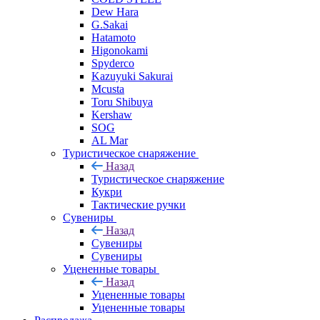
Dew Hara
G.Sakai
Hatamoto
Higonokami
Spyderco
Kazuyuki Sakurai
Mcusta
Toru Shibuya
Kershaw
SOG
AL Mar
Туристическое снаряжение
Назад
Туристическое снаряжение
Кукри
Тактические ручки
Сувениры
Назад
Сувениры
Сувениры
Уцененные товары
Назад
Уцененные товары
Уцененные товары