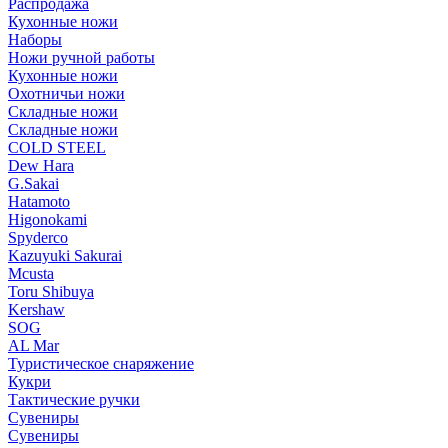
Распродажа
Кухонные ножи
Наборы
Ножи ручной работы
Кухонные ножи
Охотничьи ножи
Складные ножи
Складные ножи
COLD STEEL
Dew Hara
G.Sakai
Hatamoto
Higonokami
Spyderco
Kazuyuki Sakurai
Mcusta
Toru Shibuya
Kershaw
SOG
AL Mar
Туристическое снаряжение
Кукри
Тактические ручки
Сувениры
Сувениры