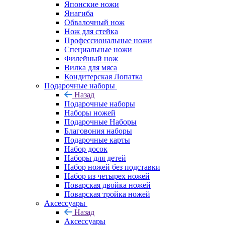
Японские ножи
Янагиба
Обвалочный нож
Нож для стейка
Профессиональные ножи
Специальные ножи
Филейный нож
Вилка для мяса
Кондитерская Лопатка
Подарочные наборы
Назад
Подарочные наборы
Наборы ножей
Подарочные Наборы
Благовония наборы
Подарочные карты
Набор досок
Наборы для детей
Набор ножей без подставки
Набор из четырех ножей
Поварская двойка ножей
Поварская тройка ножей
Аксессуары
Назад
Аксессуары