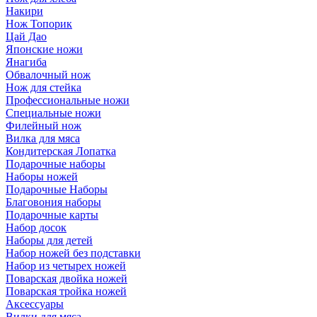
Накири
Нож Топорик
Цай Дао
Японские ножи
Янагиба
Обвалочный нож
Нож для стейка
Профессиональные ножи
Специальные ножи
Филейный нож
Вилка для мяса
Кондитерская Лопатка
Подарочные наборы
Наборы ножей
Подарочные Наборы
Благовония наборы
Подарочные карты
Набор досок
Наборы для детей
Набор ножей без подставки
Набор из четырех ножей
Поварская двойка ножей
Поварская тройка ножей
Аксессуары
Вилки для мяса