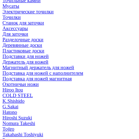
Точильные камни
Мусаты
Электрические точилки
Точилки
Станок для заточки
Аксессуары
Для заточки
Разделочные доски
Деревянные доски
Пластиковые доски
Подставки для ножей
Держатель для ножей
Магнитный держатель для ножей
Подставка для ножей с наполнителем
Подставка для ножей магнитная
Охотничьи ножи
Hiroo Itou
COLD STEEL
K.Shishido
G.Sakai
Hatono
Hiroshi Suzuki
Nomura Takeshi
Tojiro
Takahashi Toshiyuki