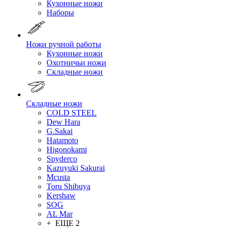
Кухонные ножи
Наборы
Ножи ручной работы
Кухонные ножи
Охотничьи ножи
Складные ножи
Складные ножи
COLD STEEL
Dew Hara
G.Sakai
Hatamoto
Higonokami
Spyderco
Kazuyuki Sakurai
Mcusta
Toru Shibuya
Kershaw
SOG
AL Mar
+ ЕЩЕ 2