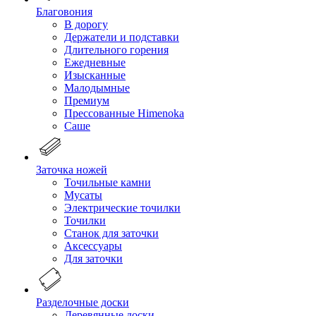
Благовония
В дорогу
Держатели и подставки
Длительного горения
Ежедневные
Изысканные
Малодымные
Премиум
Прессованные Himenoka
Саше
Заточка ножей
Точильные камни
Мусаты
Электрические точилки
Точилки
Станок для заточки
Аксессуары
Для заточки
Разделочные доски
Деревянные доски