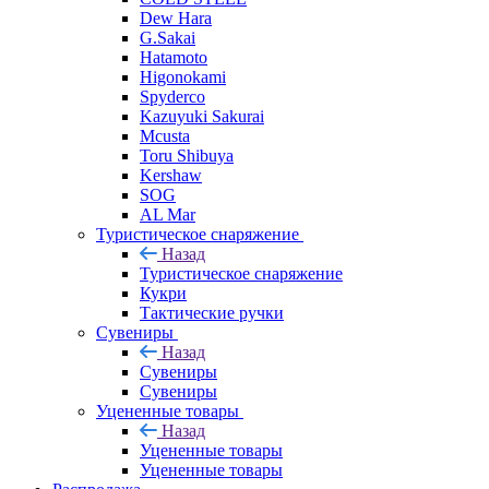
Dew Hara
G.Sakai
Hatamoto
Higonokami
Spyderco
Kazuyuki Sakurai
Mcusta
Toru Shibuya
Kershaw
SOG
AL Mar
Туристическое снаряжение
Назад
Туристическое снаряжение
Кукри
Тактические ручки
Сувениры
Назад
Сувениры
Сувениры
Уцененные товары
Назад
Уцененные товары
Уцененные товары