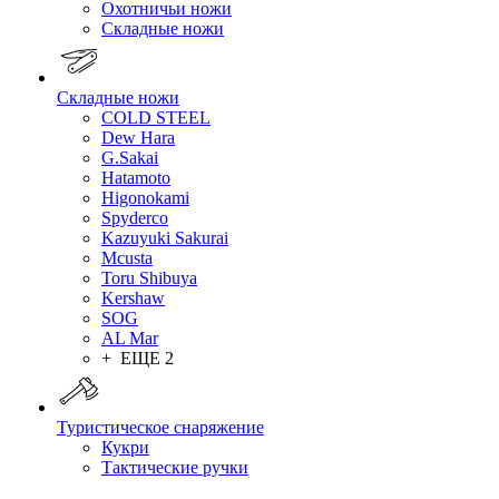
Охотничьи ножи
Складные ножи
Складные ножи
COLD STEEL
Dew Hara
G.Sakai
Hatamoto
Higonokami
Spyderco
Kazuyuki Sakurai
Mcusta
Toru Shibuya
Kershaw
SOG
AL Mar
+ ЕЩЕ 2
Туристическое снаряжение
Кукри
Тактические ручки