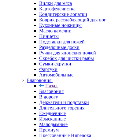
Вилки для мяса
Картофелечистка
Кондитерские лопатки
Коврик расслабляющий для ног
Кухонные ножницы
Масло камелии
Пинцеты
Подставки для ножей
Разделочные доски
Ручки для японских ножей
Скребок для чистки рыбы
Сумки скрутки
Фартуки
Автомобильные
Благовония
Назад
Благовония
В дорогу
Держатели и подставки
Длительного горения
Ежедневные
Изысканные
Малодымные
Премиум
Прессованные Himenoka