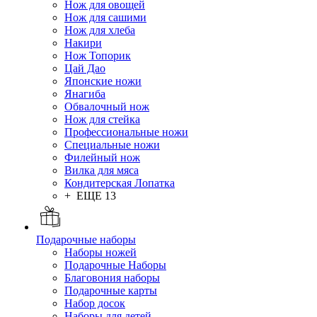
Нож для овощей
Нож для сашими
Нож для хлеба
Накири
Нож Топорик
Цай Дао
Японские ножи
Янагиба
Обвалочный нож
Нож для стейка
Профессиональные ножи
Специальные ножи
Филейный нож
Вилка для мяса
Кондитерская Лопатка
+ ЕЩЕ 13
Подарочные наборы
Наборы ножей
Подарочные Наборы
Благовония наборы
Подарочные карты
Набор досок
Наборы для детей