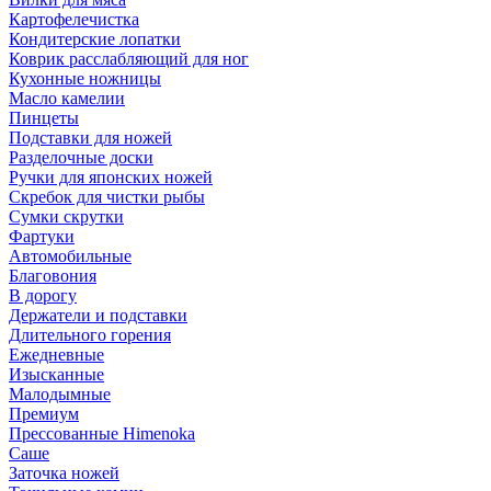
Картофелечистка
Кондитерские лопатки
Коврик расслабляющий для ног
Кухонные ножницы
Масло камелии
Пинцеты
Подставки для ножей
Разделочные доски
Ручки для японских ножей
Скребок для чистки рыбы
Сумки скрутки
Фартуки
Автомобильные
Благовония
В дорогу
Держатели и подставки
Длительного горения
Ежедневные
Изысканные
Малодымные
Премиум
Прессованные Himenoka
Саше
Заточка ножей