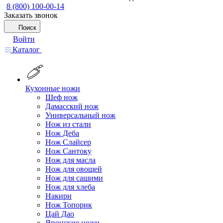
8 (800) 100-00-14
Заказать звонок
Поиск
Войти
Каталог
Кухонные ножи
Шеф нож
Дамасский нож
Универсальный нож
Нож из стали
Нож Деба
Нож Слайсер
Нож Сантоку
Нож для масла
Нож для овощей
Нож для сашими
Нож для хлеба
Накири
Нож Топорик
Цай Дао
Японские ножи