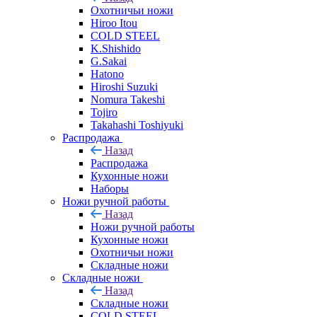
Охотничьи ножи
Hiroo Itou
COLD STEEL
K.Shishido
G.Sakai
Hatono
Hiroshi Suzuki
Nomura Takeshi
Tojiro
Takahashi Toshiyuki
Распродажа
Назад
Распродажа
Кухонные ножи
Наборы
Ножи ручной работы
Назад
Ножи ручной работы
Кухонные ножи
Охотничьи ножи
Складные ножи
Складные ножи
Назад
Складные ножи
COLD STEEL