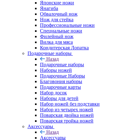
Японские ножи
Янагиба
Обвалочный нож
Нож для стейка
Профессиональные ножи
Специальные ножи
Филейный нож
Вилка для мяса
Кондитерская Лопатка
Подарочные наборы
Назад
Подарочные наборы
Наборы ножей
Подарочные Наборы
Благовония наборы
Подарочные карты
Набор досок
Наборы для детей
Набор ножей без подставки
Набор из четырех ножей
Поварская двойка ножей
Поварская тройка ножей
Аксессуары
Назад
Аксессуары