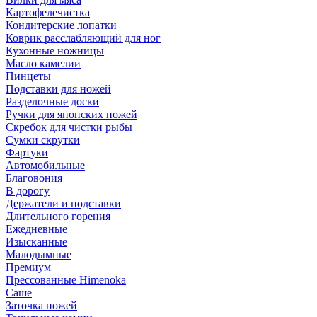
Картофелечистка
Кондитерские лопатки
Коврик расслабляющий для ног
Кухонные ножницы
Масло камелии
Пинцеты
Подставки для ножей
Разделочные доски
Ручки для японских ножей
Скребок для чистки рыбы
Сумки скрутки
Фартуки
Автомобильные
Благовония
В дорогу
Держатели и подставки
Длительного горения
Ежедневные
Изысканные
Малодымные
Премиум
Прессованные Himenoka
Саше
Заточка ножей