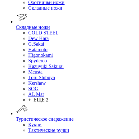
Охотничьи ножи
Складные ножи
Складные ножи
COLD STEEL
Dew Hara
G.Sakai
Hatamoto
Higonokami
Spyderco
Kazuyuki Sakurai
Mcusta
Toru Shibuya
Kershaw
SOG
AL Mar
+ ЕЩЕ 2
Туристическое снаряжение
Кукри
Тактические ручки