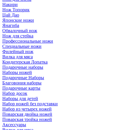
Накири
Нож Топорик
Цай Дао
Японские ножи
Янагиба
Обвалочный нож
Нож для стейка
Профессиональные ножи
Специальные ножи
Филейный нож
Вилка для мяса
Кондитерская Лопатка
Подарочные наборы
Наборы ножей
Подарочные Наборы
Благовония наборы
Подарочные карты
Набор досок
Наборы для детей
Набор ножей без подставки
Набор из четырех ножей
Поварская двойка ножей
Поварская тройка ножей
Аксессуары
Вилки для мяса