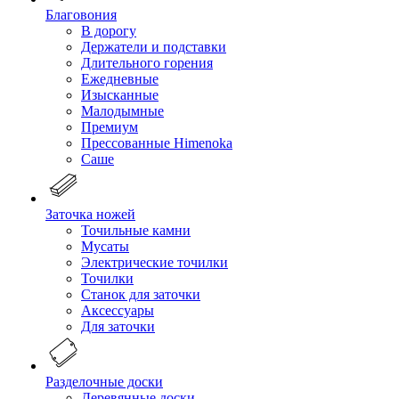
Благовония
В дорогу
Держатели и подставки
Длительного горения
Ежедневные
Изысканные
Малодымные
Премиум
Прессованные Himenoka
Саше
Заточка ножей
Точильные камни
Мусаты
Электрические точилки
Точилки
Станок для заточки
Аксессуары
Для заточки
Разделочные доски
Деревянные доски