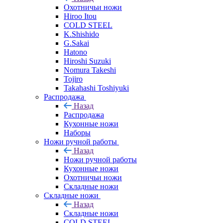
Охотничьи ножи
Hiroo Itou
COLD STEEL
K.Shishido
G.Sakai
Hatono
Hiroshi Suzuki
Nomura Takeshi
Tojiro
Takahashi Toshiyuki
Распродажа
Назад
Распродажа
Кухонные ножи
Наборы
Ножи ручной работы
Назад
Ножи ручной работы
Кухонные ножи
Охотничьи ножи
Складные ножи
Складные ножи
Назад
Складные ножи
COLD STEEL