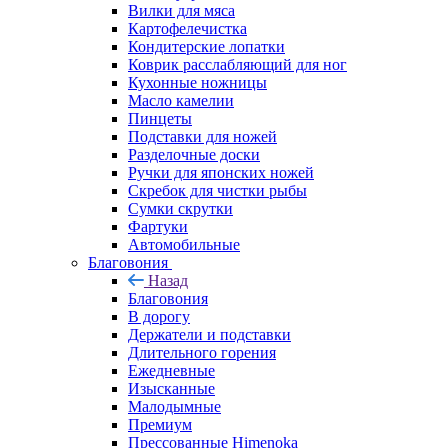
Вилки для мяса
Картофелечистка
Кондитерские лопатки
Коврик расслабляющий для ног
Кухонные ножницы
Масло камелии
Пинцеты
Подставки для ножей
Разделочные доски
Ручки для японских ножей
Скребок для чистки рыбы
Сумки скрутки
Фартуки
Автомобильные
Благовония
Назад
Благовония
В дорогу
Держатели и подставки
Длительного горения
Ежедневные
Изысканные
Малодымные
Премиум
Прессованные Himenoka