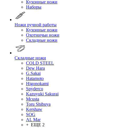
Кухонные ножи
Наборы
Ножи ручной работы
Кухонные ножи
Охотничьи ножи
Складные ножи
Складные ножи
COLD STEEL
Dew Hara
G.Sakai
Hatamoto
Higonokami
Spyderco
Kazuyuki Sakurai
Mcusta
Toru Shibuya
Kershaw
SOG
AL Mar
+ ЕЩЕ 2