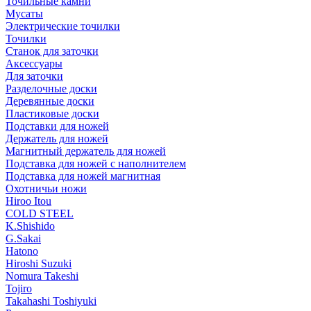
Точильные камни
Мусаты
Электрические точилки
Точилки
Станок для заточки
Аксессуары
Для заточки
Разделочные доски
Деревянные доски
Пластиковые доски
Подставки для ножей
Держатель для ножей
Магнитный держатель для ножей
Подставка для ножей с наполнителем
Подставка для ножей магнитная
Охотничьи ножи
Hiroo Itou
COLD STEEL
K.Shishido
G.Sakai
Hatono
Hiroshi Suzuki
Nomura Takeshi
Tojiro
Takahashi Toshiyuki