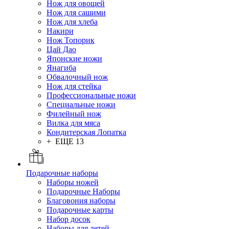
Нож для овощей
Нож для сашими
Нож для хлеба
Накири
Нож Топорик
Цай Дао
Японские ножи
Янагиба
Обвалочный нож
Нож для стейка
Профессиональные ножи
Специальные ножи
Филейный нож
Вилка для мяса
Кондитерская Лопатка
+ ЕЩЕ 13
Подарочные наборы
Наборы ножей
Подарочные Наборы
Благовония наборы
Подарочные карты
Набор досок
Наборы для детей