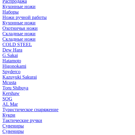
Распродажа
Кухонные ножи
Наборы
Ножи ручной работы
Кухонные ножи
Охотничьи ножи
Складные ножи
Складные ножи
COLD STEEL
Dew Hara
G.Sakai
Hatamoto
Higonokami
Spyderco
Kazuyuki Sakurai
Mcusta
Toru Shibuya
Kershaw
SOG
AL Mar
Туристическое снаряжение
Кукри
Тактические ручки
Сувениры
Сувениры