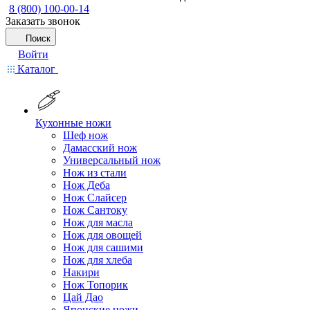
8 (800) 100-00-14
Заказать звонок
Поиск
Войти
Каталог
Кухонные ножи
Шеф нож
Дамасский нож
Универсальный нож
Нож из стали
Нож Деба
Нож Слайсер
Нож Сантоку
Нож для масла
Нож для овощей
Нож для сашими
Нож для хлеба
Накири
Нож Топорик
Цай Дао
Японские ножи