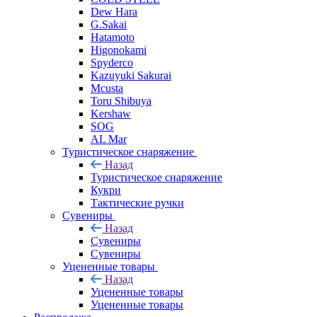
Dew Hara
G.Sakai
Hatamoto
Higonokami
Spyderco
Kazuyuki Sakurai
Mcusta
Toru Shibuya
Kershaw
SOG
AL Mar
Туристическое снаряжение
Назад
Туристическое снаряжение
Кукри
Тактические ручки
Сувениры
Назад
Сувениры
Сувениры
Уцененные товары
Назад
Уцененные товары
Уцененные товары