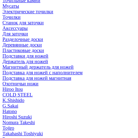
Точильные камни
Мусаты
Электрические точилки
Точилки
Станок для заточки
Аксессуары
Для заточки
Разделочные доски
Деревянные доски
Пластиковые доски
Подставки для ножей
Держатель для ножей
Магнитный держатель для ножей
Подставка для ножей с наполнителем
Подставка для ножей магнитная
Охотничьи ножи
Hiroo Itou
COLD STEEL
K.Shishido
G.Sakai
Hatono
Hiroshi Suzuki
Nomura Takeshi
Tojiro
Takahashi Toshiyuki