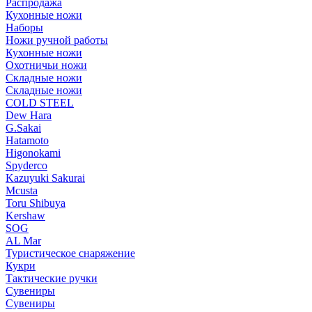
Распродажа
Кухонные ножи
Наборы
Ножи ручной работы
Кухонные ножи
Охотничьи ножи
Складные ножи
Складные ножи
COLD STEEL
Dew Hara
G.Sakai
Hatamoto
Higonokami
Spyderco
Kazuyuki Sakurai
Mcusta
Toru Shibuya
Kershaw
SOG
AL Mar
Туристическое снаряжение
Кукри
Тактические ручки
Сувениры
Сувениры