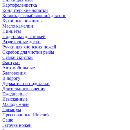
Картофелечистка
Кондитерские лопатки
Коврик расслабляющий для ног
Кухонные ножницы
Масло камелии
Пинцеты
Подставки для ножей
Разделочные доски
Ручки для японских ножей
Скребок для чистки рыбы
Сумки скрутки
Фартуки
Автомобильные
Благовония
В дорогу
Держатели и подставки
Длительного горения
Ежедневные
Изысканные
Малодымные
Премиум
Прессованные Himenoka
Саше
Заточка ножей