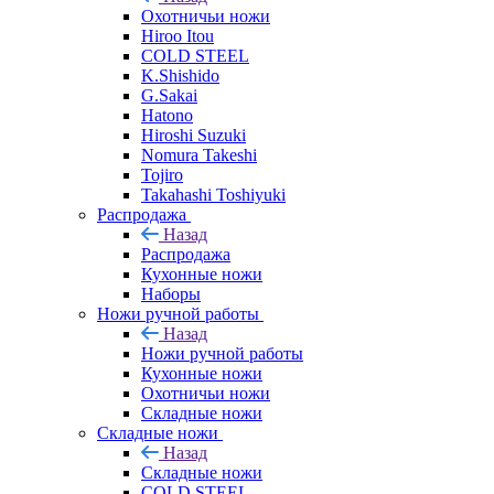
Охотничьи ножи
Hiroo Itou
COLD STEEL
K.Shishido
G.Sakai
Hatono
Hiroshi Suzuki
Nomura Takeshi
Tojiro
Takahashi Toshiyuki
Распродажа
Назад
Распродажа
Кухонные ножи
Наборы
Ножи ручной работы
Назад
Ножи ручной работы
Кухонные ножи
Охотничьи ножи
Складные ножи
Складные ножи
Назад
Складные ножи
COLD STEEL