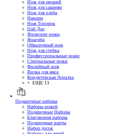
Нож для овощей
Нож для сашими
Нож для хлеба
Накири
Нож Топорик
Цай Дао
Японские ножи
Янагиба
Обвалочный нож
Нож для стейка
Профессиональные ножи
Специальные ножи
Филейный нож
Вилка для мяса
Кондитерская Лопатка
+ ЕЩЕ 13
Подарочные наборы
Наборы ножей
Подарочные Наборы
Благовония наборы
Подарочные карты
Набор досок
Наборы для детей