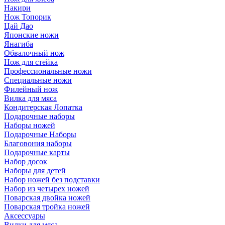
Накири
Нож Топорик
Цай Дао
Японские ножи
Янагиба
Обвалочный нож
Нож для стейка
Профессиональные ножи
Специальные ножи
Филейный нож
Вилка для мяса
Кондитерская Лопатка
Подарочные наборы
Наборы ножей
Подарочные Наборы
Благовония наборы
Подарочные карты
Набор досок
Наборы для детей
Набор ножей без подставки
Набор из четырех ножей
Поварская двойка ножей
Поварская тройка ножей
Аксессуары
Вилки для мяса