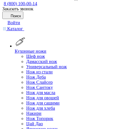
8 (800) 100-00-14
Заказать звонок
Поиск
Войти
Каталог
Кухонные ножи
Шеф нож
Дамасский нож
Универсальный нож
Нож из стали
Нож Деба
Нож Слайсер
Нож Сантоку
Нож для масла
Нож для овощей
Нож для сашими
Нож для хлеба
Накири
Нож Топорик
Цай Дао
Японские ножи