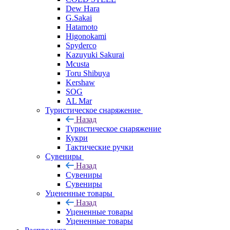
Dew Hara
G.Sakai
Hatamoto
Higonokami
Spyderco
Kazuyuki Sakurai
Mcusta
Toru Shibuya
Kershaw
SOG
AL Mar
Туристическое снаряжение
Назад
Туристическое снаряжение
Кукри
Тактические ручки
Сувениры
Назад
Сувениры
Сувениры
Уцененные товары
Назад
Уцененные товары
Уцененные товары