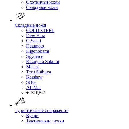
Охотничьи ножи
Складные ножи
Складные ножи
COLD STEEL
Dew Hara
G.Sakai
Hatamoto
Higonokami
Spyderco
Kazuyuki Sakurai
Mcusta
Toru Shibuya
Kershaw
SOG
AL Mar
+ ЕЩЕ 2
Туристическое снаряжение
Кукри
Тактические ручки