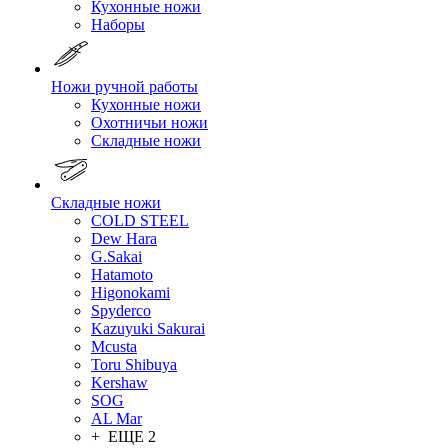
Кухонные ножи
Наборы
Ножи ручной работы
Кухонные ножи
Охотничьи ножи
Складные ножи
Складные ножи
COLD STEEL
Dew Hara
G.Sakai
Hatamoto
Higonokami
Spyderco
Kazuyuki Sakurai
Mcusta
Toru Shibuya
Kershaw
SOG
AL Mar
+ ЕЩЕ 2