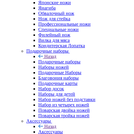
Японские ножи
Янагиба
Обвалочный нож
Нож для стейка
Профессиональные ножи
Специальные ножи
Филейный нож
Вилка для мяса
Кондитерская Лопатка
Подарочные наборы
Назад
Подарочные наборы
Наборы ножей
Подарочные Наборы
Благовония наборы
Подарочные карты
Набор досок
Наборы для детей
Набор ножей без подставки
Набор из четырех ножей
Поварская двойка ножей
Поварская тройка ножей
Аксессуары
Назад
Аксессуары