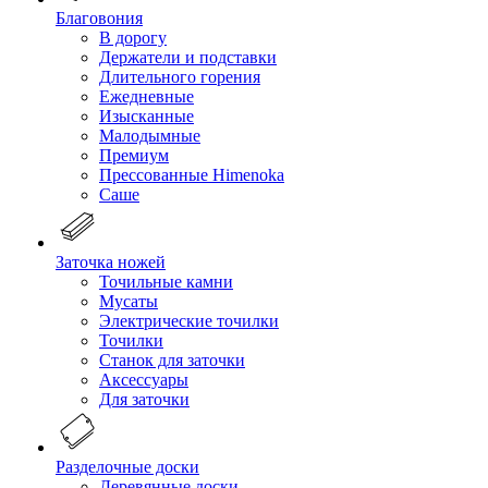
Благовония
В дорогу
Держатели и подставки
Длительного горения
Ежедневные
Изысканные
Малодымные
Премиум
Прессованные Himenoka
Саше
Заточка ножей
Точильные камни
Мусаты
Электрические точилки
Точилки
Станок для заточки
Аксессуары
Для заточки
Разделочные доски
Деревянные доски