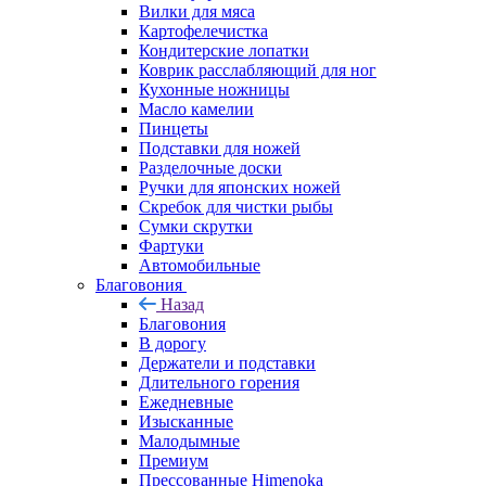
Вилки для мяса
Картофелечистка
Кондитерские лопатки
Коврик расслабляющий для ног
Кухонные ножницы
Масло камелии
Пинцеты
Подставки для ножей
Разделочные доски
Ручки для японских ножей
Скребок для чистки рыбы
Сумки скрутки
Фартуки
Автомобильные
Благовония
Назад
Благовония
В дорогу
Держатели и подставки
Длительного горения
Ежедневные
Изысканные
Малодымные
Премиум
Прессованные Himenoka