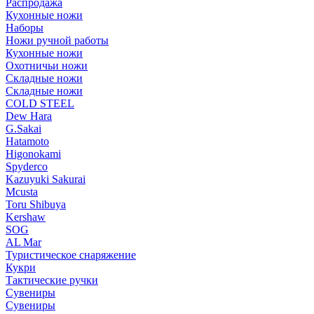
Распродажа
Кухонные ножи
Наборы
Ножи ручной работы
Кухонные ножи
Охотничьи ножи
Складные ножи
Складные ножи
COLD STEEL
Dew Hara
G.Sakai
Hatamoto
Higonokami
Spyderco
Kazuyuki Sakurai
Mcusta
Toru Shibuya
Kershaw
SOG
AL Mar
Туристическое снаряжение
Кукри
Тактические ручки
Сувениры
Сувениры