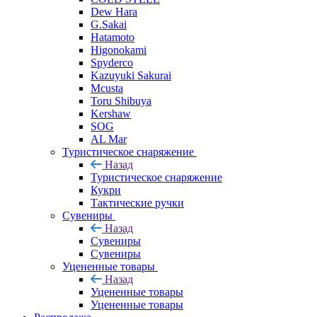
Dew Hara
G.Sakai
Hatamoto
Higonokami
Spyderco
Kazuyuki Sakurai
Mcusta
Toru Shibuya
Kershaw
SOG
AL Mar
Туристическое снаряжение
Назад
Туристическое снаряжение
Кукри
Тактические ручки
Сувениры
Назад
Сувениры
Сувениры
Уцененные товары
Назад
Уцененные товары
Уцененные товары