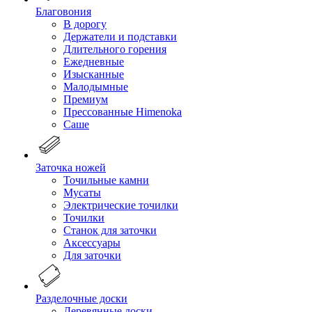
Благовония
В дорогу
Держатели и подставки
Длительного горения
Ежедневные
Изысканные
Малодымные
Премиум
Прессованные Himenoka
Саше
Заточка ножей
Точильные камни
Мусаты
Электрические точилки
Точилки
Станок для заточки
Аксессуары
Для заточки
Разделочные доски
Деревянные доски