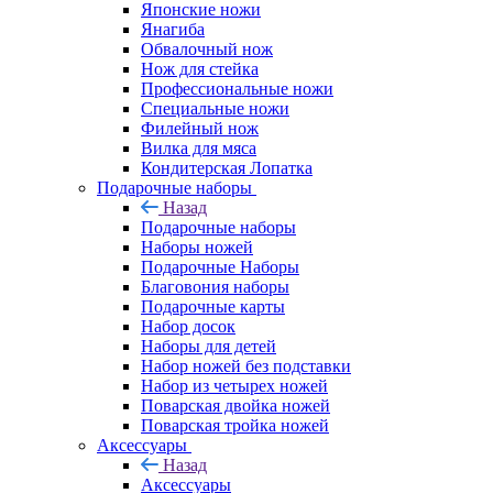
Японские ножи
Янагиба
Обвалочный нож
Нож для стейка
Профессиональные ножи
Специальные ножи
Филейный нож
Вилка для мяса
Кондитерская Лопатка
Подарочные наборы
Назад
Подарочные наборы
Наборы ножей
Подарочные Наборы
Благовония наборы
Подарочные карты
Набор досок
Наборы для детей
Набор ножей без подставки
Набор из четырех ножей
Поварская двойка ножей
Поварская тройка ножей
Аксессуары
Назад
Аксессуары