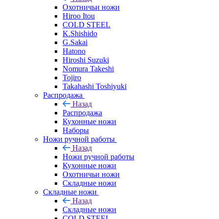
Охотничьи ножи
Hiroo Itou
COLD STEEL
K.Shishido
G.Sakai
Hatono
Hiroshi Suzuki
Nomura Takeshi
Tojiro
Takahashi Toshiyuki
Распродажа
Назад
Распродажа
Кухонные ножи
Наборы
Ножи ручной работы
Назад
Ножи ручной работы
Кухонные ножи
Охотничьи ножи
Складные ножи
Складные ножи
Назад
Складные ножи
COLD STEEL