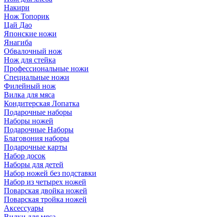
Накири
Нож Топорик
Цай Дао
Японские ножи
Янагиба
Обвалочный нож
Нож для стейка
Профессиональные ножи
Специальные ножи
Филейный нож
Вилка для мяса
Кондитерская Лопатка
Подарочные наборы
Наборы ножей
Подарочные Наборы
Благовония наборы
Подарочные карты
Набор досок
Наборы для детей
Набор ножей без подставки
Набор из четырех ножей
Поварская двойка ножей
Поварская тройка ножей
Аксессуары
Вилки для мяса