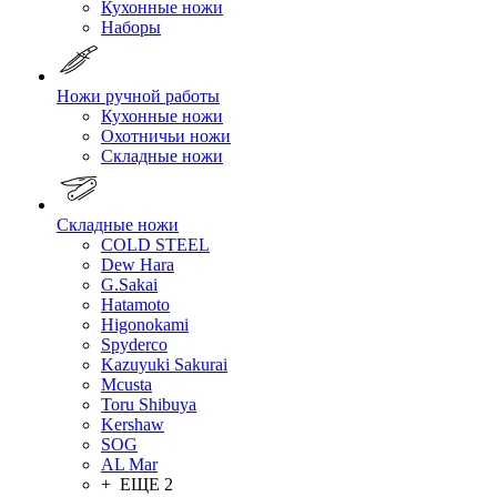
Кухонные ножи
Наборы
Ножи ручной работы
Кухонные ножи
Охотничьи ножи
Складные ножи
Складные ножи
COLD STEEL
Dew Hara
G.Sakai
Hatamoto
Higonokami
Spyderco
Kazuyuki Sakurai
Mcusta
Toru Shibuya
Kershaw
SOG
AL Mar
+ ЕЩЕ 2