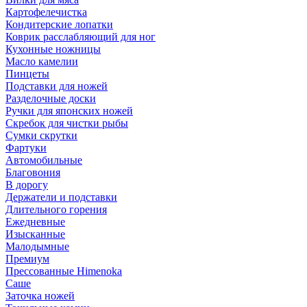
Картофелечистка
Кондитерские лопатки
Коврик расслабляющий для ног
Кухонные ножницы
Масло камелии
Пинцеты
Подставки для ножей
Разделочные доски
Ручки для японских ножей
Скребок для чистки рыбы
Сумки скрутки
Фартуки
Автомобильные
Благовония
В дорогу
Держатели и подставки
Длительного горения
Ежедневные
Изысканные
Малодымные
Премиум
Прессованные Himenoka
Саше
Заточка ножей