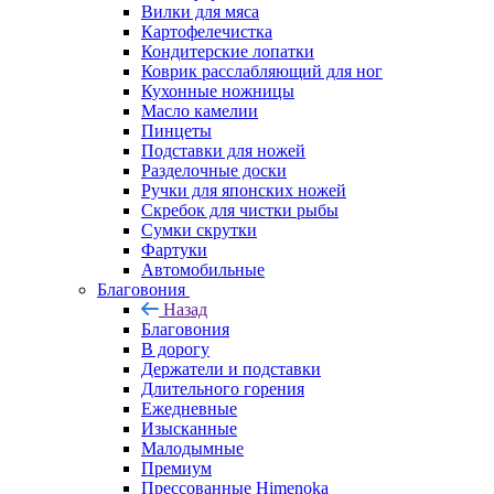
Вилки для мяса
Картофелечистка
Кондитерские лопатки
Коврик расслабляющий для ног
Кухонные ножницы
Масло камелии
Пинцеты
Подставки для ножей
Разделочные доски
Ручки для японских ножей
Скребок для чистки рыбы
Сумки скрутки
Фартуки
Автомобильные
Благовония
Назад
Благовония
В дорогу
Держатели и подставки
Длительного горения
Ежедневные
Изысканные
Малодымные
Премиум
Прессованные Himenoka