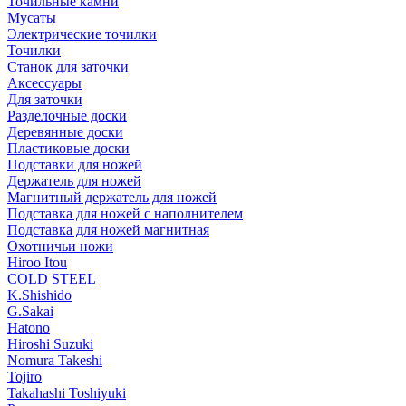
Точильные камни
Мусаты
Электрические точилки
Точилки
Станок для заточки
Аксессуары
Для заточки
Разделочные доски
Деревянные доски
Пластиковые доски
Подставки для ножей
Держатель для ножей
Магнитный держатель для ножей
Подставка для ножей с наполнителем
Подставка для ножей магнитная
Охотничьи ножи
Hiroo Itou
COLD STEEL
K.Shishido
G.Sakai
Hatono
Hiroshi Suzuki
Nomura Takeshi
Tojiro
Takahashi Toshiyuki