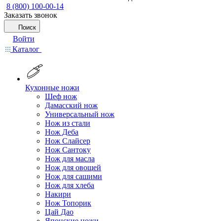
8 (800) 100-00-14
Заказать звонок
Поиск
Войти
Каталог
Кухонные ножи
Шеф нож
Дамасский нож
Универсальный нож
Нож из стали
Нож Деба
Нож Слайсер
Нож Сантоку
Нож для масла
Нож для овощей
Нож для сашими
Нож для хлеба
Накири
Нож Топорик
Цай Дао
Японские ножи