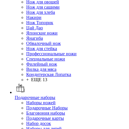
Нож для овощей
Нож для сашими
Нож для хлеба
Накири
Нож Топорик
Цай Дао
Японские ножи
Янагиба
Обвалочный нож
Нож для стейка
Профессиональные ножи
Специальные ножи
Филейный нож
Вилка для мяса
Кондитерская Лопатка
+ ЕЩЕ 13
Подарочные наборы
Наборы ножей
Подарочные Наборы
Благовония наборы
Подарочные карты
Набор досок
Наборы для детей