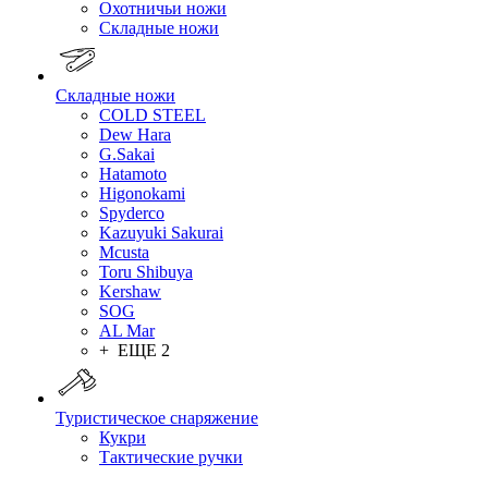
Охотничьи ножи
Складные ножи
Складные ножи
COLD STEEL
Dew Hara
G.Sakai
Hatamoto
Higonokami
Spyderco
Kazuyuki Sakurai
Mcusta
Toru Shibuya
Kershaw
SOG
AL Mar
+ ЕЩЕ 2
Туристическое снаряжение
Кукри
Тактические ручки