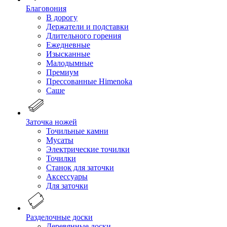
Благовония
В дорогу
Держатели и подставки
Длительного горения
Ежедневные
Изысканные
Малодымные
Премиум
Прессованные Himenoka
Саше
Заточка ножей
Точильные камни
Мусаты
Электрические точилки
Точилки
Станок для заточки
Аксессуары
Для заточки
Разделочные доски
Деревянные доски