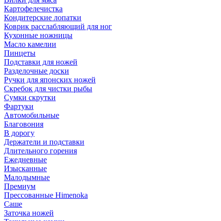
Картофелечистка
Кондитерские лопатки
Коврик расслабляющий для ног
Кухонные ножницы
Масло камелии
Пинцеты
Подставки для ножей
Разделочные доски
Ручки для японских ножей
Скребок для чистки рыбы
Сумки скрутки
Фартуки
Автомобильные
Благовония
В дорогу
Держатели и подставки
Длительного горения
Ежедневные
Изысканные
Малодымные
Премиум
Прессованные Himenoka
Саше
Заточка ножей