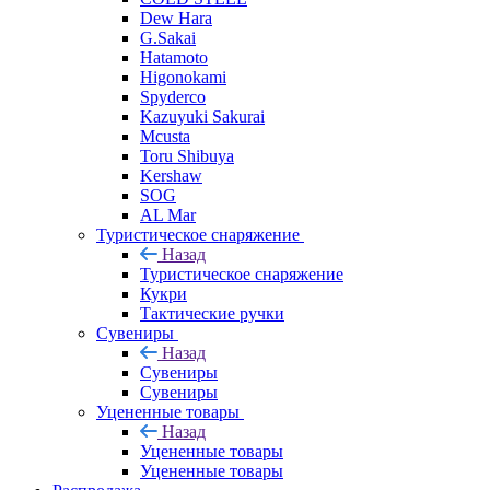
Dew Hara
G.Sakai
Hatamoto
Higonokami
Spyderco
Kazuyuki Sakurai
Mcusta
Toru Shibuya
Kershaw
SOG
AL Mar
Туристическое снаряжение
Назад
Туристическое снаряжение
Кукри
Тактические ручки
Сувениры
Назад
Сувениры
Сувениры
Уцененные товары
Назад
Уцененные товары
Уцененные товары