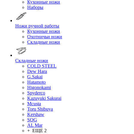
Кухонные ножи
Наборы
Ножи ручной работы
Кухонные ножи
Охотничьи ножи
Складные ножи
Складные ножи
COLD STEEL
Dew Hara
G.Sakai
Hatamoto
Higonokami
Spyderco
Kazuyuki Sakurai
Mcusta
Toru Shibuya
Kershaw
SOG
AL Mar
+ ЕЩЕ 2