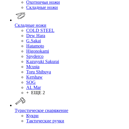
Охотничьи ножи
Складные ножи
Складные ножи
COLD STEEL
Dew Hara
G.Sakai
Hatamoto
Higonokami
Spyderco
Kazuyuki Sakurai
Mcusta
Toru Shibuya
Kershaw
SOG
AL Mar
+ ЕЩЕ 2
Туристическое снаряжение
Кукри
Тактические ручки