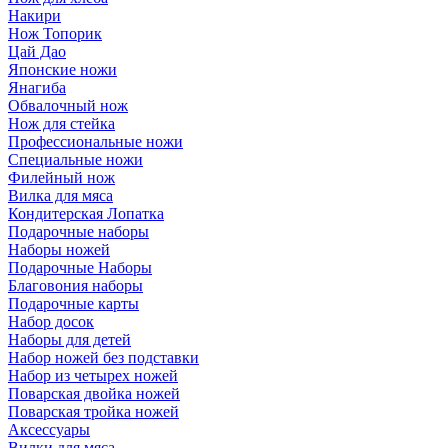
Накири
Нож Топорик
Цай Дао
Японские ножи
Янагиба
Обвалочный нож
Нож для стейка
Профессиональные ножи
Специальные ножи
Филейный нож
Вилка для мяса
Кондитерская Лопатка
Подарочные наборы
Наборы ножей
Подарочные Наборы
Благовония наборы
Подарочные карты
Набор досок
Наборы для детей
Набор ножей без подставки
Набор из четырех ножей
Поварская двойка ножей
Поварская тройка ножей
Аксессуары
Вилки для мяса