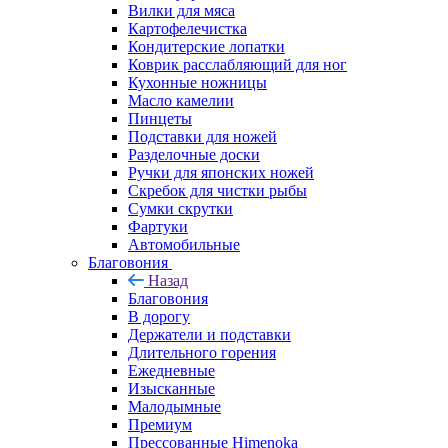
Вилки для мяса
Картофелечистка
Кондитерские лопатки
Коврик расслабляющий для ног
Кухонные ножницы
Масло камелии
Пинцеты
Подставки для ножей
Разделочные доски
Ручки для японских ножей
Скребок для чистки рыбы
Сумки скрутки
Фартуки
Автомобильные
Благовония
Назад
Благовония
В дорогу
Держатели и подставки
Длительного горения
Ежедневные
Изысканные
Малодымные
Премиум
Прессованные Himenoka