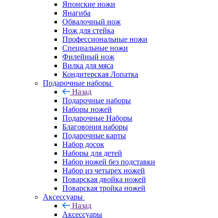
Японские ножи
Янагиба
Обвалочный нож
Нож для стейка
Профессиональные ножи
Специальные ножи
Филейный нож
Вилка для мяса
Кондитерская Лопатка
Подарочные наборы
Назад
Подарочные наборы
Наборы ножей
Подарочные Наборы
Благовония наборы
Подарочные карты
Набор досок
Наборы для детей
Набор ножей без подставки
Набор из четырех ножей
Поварская двойка ножей
Поварская тройка ножей
Аксессуары
Назад
Аксессуары