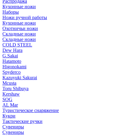
Распродажа
Кухонные ножи
Наборы
Ножи ручной работы
Кухонные ножи
Охотничьи ножи
Складные ножи
Складные ножи
COLD STEEL
Dew Hara
G.Sakai
Hatamoto
Higonokami
Spyderco
Kazuyuki Sakurai
Mcusta
Toru Shibuya
Kershaw
SOG
AL Mar
Туристическое снаряжение
Кукри
Тактические ручки
Сувениры
Сувениры