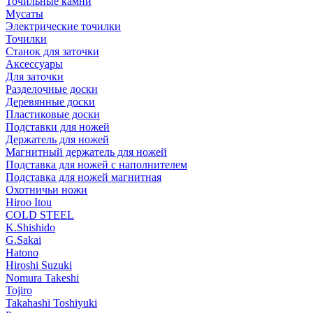
Точильные камни
Мусаты
Электрические точилки
Точилки
Станок для заточки
Аксессуары
Для заточки
Разделочные доски
Деревянные доски
Пластиковые доски
Подставки для ножей
Держатель для ножей
Магнитный держатель для ножей
Подставка для ножей с наполнителем
Подставка для ножей магнитная
Охотничьи ножи
Hiroo Itou
COLD STEEL
K.Shishido
G.Sakai
Hatono
Hiroshi Suzuki
Nomura Takeshi
Tojiro
Takahashi Toshiyuki