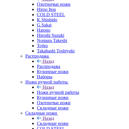
Охотничьи ножи
Hiroo Itou
COLD STEEL
K.Shishido
G.Sakai
Hatono
Hiroshi Suzuki
Nomura Takeshi
Tojiro
Takahashi Toshiyuki
Распродажа
Назад
Распродажа
Кухонные ножи
Наборы
Ножи ручной работы
Назад
Ножи ручной работы
Кухонные ножи
Охотничьи ножи
Складные ножи
Складные ножи
Назад
Складные ножи
COLD STEEL