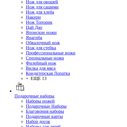
Нож для овощей
Нож для сашими
Нож для хлеба
Накири
Нож Топорик
Цай Дао
Японские ножи
Янагиба
Обвалочный нож
Нож для стейка
Профессиональные ножи
Специальные ножи
Филейный нож
Вилка для мяса
Кондитерская Лопатка
+ ЕЩЕ 13
Подарочные наборы
Наборы ножей
Подарочные Наборы
Благовония наборы
Подарочные карты
Набор досок
Наборы для детей