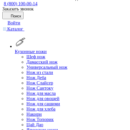
8 (800) 100-00-14
Заказать звонок
Поиск
Войти
Каталог
Кухонные ножи
Шеф нож
Дамасский нож
Универсальный нож
Нож из стали
Нож Деба
Нож Слайсер
Нож Сантоку
Нож для масла
Нож для овощей
Нож для сашими
Нож для хлеба
Накири
Нож Топорик
Цай Дао
Японские ножи