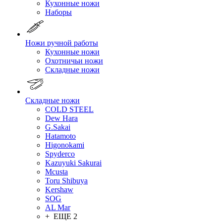
Кухонные ножи
Наборы
Ножи ручной работы
Кухонные ножи
Охотничьи ножи
Складные ножи
Складные ножи
COLD STEEL
Dew Hara
G.Sakai
Hatamoto
Higonokami
Spyderco
Kazuyuki Sakurai
Mcusta
Toru Shibuya
Kershaw
SOG
AL Mar
+ ЕЩЕ 2