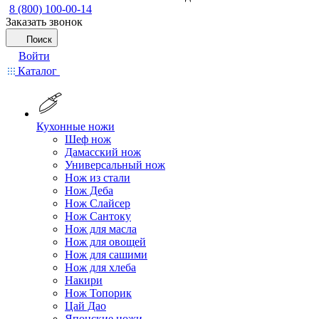
8 (800) 100-00-14
Заказать звонок
Поиск
Войти
Каталог
Кухонные ножи
Шеф нож
Дамасский нож
Универсальный нож
Нож из стали
Нож Деба
Нож Слайсер
Нож Сантоку
Нож для масла
Нож для овощей
Нож для сашими
Нож для хлеба
Накири
Нож Топорик
Цай Дао
Японские ножи