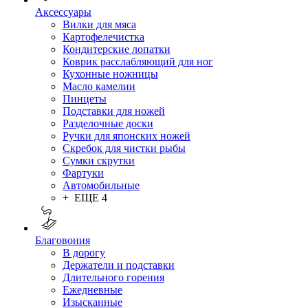
Аксессуары
Вилки для мяса
Картофелечистка
Кондитерские лопатки
Коврик расслабляющий для ног
Кухонные ножницы
Масло камелии
Пинцеты
Подставки для ножей
Разделочные доски
Ручки для японских ножей
Скребок для чистки рыбы
Сумки скрутки
Фартуки
Автомобильные
+ ЕЩЕ 4
Благовония
В дорогу
Держатели и подставки
Длительного горения
Ежедневные
Изысканные