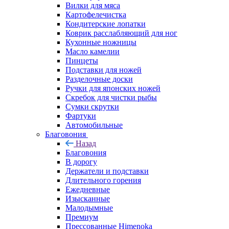
Вилки для мяса
Картофелечистка
Кондитерские лопатки
Коврик расслабляющий для ног
Кухонные ножницы
Масло камелии
Пинцеты
Подставки для ножей
Разделочные доски
Ручки для японских ножей
Скребок для чистки рыбы
Сумки скрутки
Фартуки
Автомобильные
Благовония
Назад
Благовония
В дорогу
Держатели и подставки
Длительного горения
Ежедневные
Изысканные
Малодымные
Премиум
Прессованные Himenoka