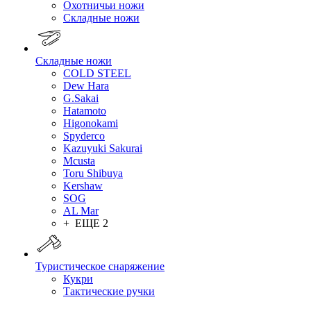
Охотничьи ножи
Складные ножи
Складные ножи
COLD STEEL
Dew Hara
G.Sakai
Hatamoto
Higonokami
Spyderco
Kazuyuki Sakurai
Mcusta
Toru Shibuya
Kershaw
SOG
AL Mar
+ ЕЩЕ 2
Туристическое снаряжение
Кукри
Тактические ручки