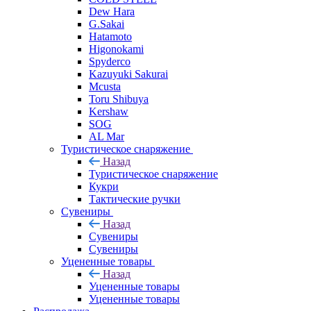
Dew Hara
G.Sakai
Hatamoto
Higonokami
Spyderco
Kazuyuki Sakurai
Mcusta
Toru Shibuya
Kershaw
SOG
AL Mar
Туристическое снаряжение
Назад
Туристическое снаряжение
Кукри
Тактические ручки
Сувениры
Назад
Сувениры
Сувениры
Уцененные товары
Назад
Уцененные товары
Уцененные товары