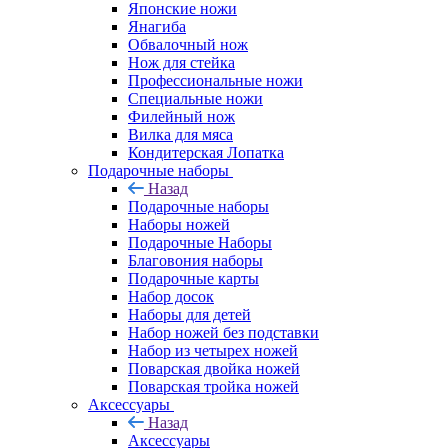
Японские ножи
Янагиба
Обвалочный нож
Нож для стейка
Профессиональные ножи
Специальные ножи
Филейный нож
Вилка для мяса
Кондитерская Лопатка
Подарочные наборы
Назад
Подарочные наборы
Наборы ножей
Подарочные Наборы
Благовония наборы
Подарочные карты
Набор досок
Наборы для детей
Набор ножей без подставки
Набор из четырех ножей
Поварская двойка ножей
Поварская тройка ножей
Аксессуары
Назад
Аксессуары