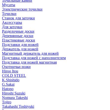
Точильные камни
Мусаты
Электрические точилки
Точилки
Станок для заточки
Аксессуары
Для заточки
Разделочные доски
Деревянные доски
Пластиковые доски
Подставки для ножей
Держатель для ножей
Магнитный держатель для ножей
Подставка для ножей с наполнителем
Подставка для ножей магнитная
Охотничьи ножи
Hiroo Itou
COLD STEEL
K.Shishido
G.Sakai
Hatono
Hiroshi Suzuki
Nomura Takeshi
Tojiro
Takahashi Toshiyuki