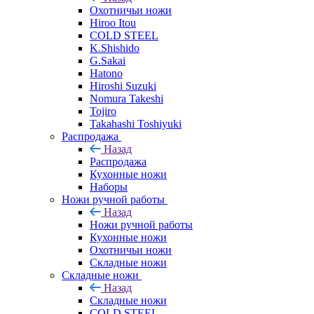
Охотничьи ножи
Hiroo Itou
COLD STEEL
K.Shishido
G.Sakai
Hatono
Hiroshi Suzuki
Nomura Takeshi
Tojiro
Takahashi Toshiyuki
Распродажа
Назад
Распродажа
Кухонные ножи
Наборы
Ножи ручной работы
Назад
Ножи ручной работы
Кухонные ножи
Охотничьи ножи
Складные ножи
Складные ножи
Назад
Складные ножи
COLD STEEL