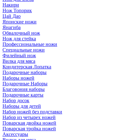
Накири
Нож Топорик
Цай Дао
Японские ножи
Янагиба
Обвалочный нож
Нож для стейка
Профессиональные ножи
Специальные ножи
Филейный нож
Вилка для мяса
Кондитерская Лопатка
Подарочные наборы
Наборы ножей
Подарочные Наборы
Благовония наборы
Подарочные карты
Набор досок
Наборы для детей
Набор ножей без подставки
Набор из четырех ножей
Поварская двойка ножей
Поварская тройка ножей
Аксессуары
Вилки для мяса