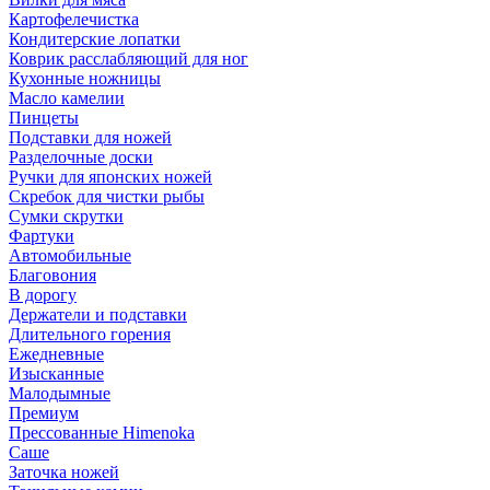
Картофелечистка
Кондитерские лопатки
Коврик расслабляющий для ног
Кухонные ножницы
Масло камелии
Пинцеты
Подставки для ножей
Разделочные доски
Ручки для японских ножей
Скребок для чистки рыбы
Сумки скрутки
Фартуки
Автомобильные
Благовония
В дорогу
Держатели и подставки
Длительного горения
Ежедневные
Изысканные
Малодымные
Премиум
Прессованные Himenoka
Саше
Заточка ножей