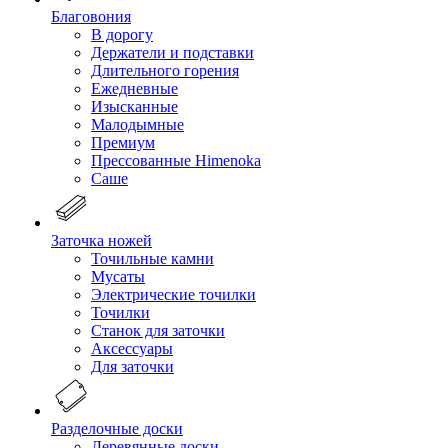
Благовония
В дорогу
Держатели и подставки
Длительного горения
Ежедневные
Изысканные
Малодымные
Премиум
Прессованные Himenoka
Саше
Заточка ножей
Точильные камни
Мусаты
Электрические точилки
Точилки
Станок для заточки
Аксессуары
Для заточки
Разделочные доски
Деревянные доски