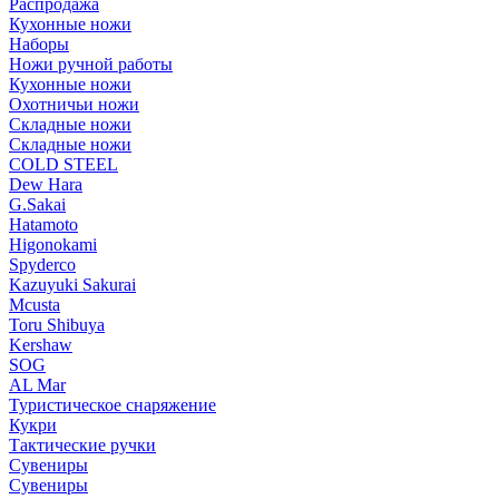
Распродажа
Кухонные ножи
Наборы
Ножи ручной работы
Кухонные ножи
Охотничьи ножи
Складные ножи
Складные ножи
COLD STEEL
Dew Hara
G.Sakai
Hatamoto
Higonokami
Spyderco
Kazuyuki Sakurai
Mcusta
Toru Shibuya
Kershaw
SOG
AL Mar
Туристическое снаряжение
Кукри
Тактические ручки
Сувениры
Сувениры