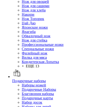
Нож для овощей
Нож для сашими
Нож для хлеба
Накири
Нож Топорик
Цай Дао
Японские ножи
Янагиба
Обвалочный нож
Нож для стейка
Профессиональные ножи
Специальные ножи
Филейный нож
Вилка для мяса
Кондитерская Лопатка
+ ЕЩЕ 13
Подарочные наборы
Наборы ножей
Подарочные Наборы
Благовония наборы
Подарочные карты
Набор досок
Наборы для детей