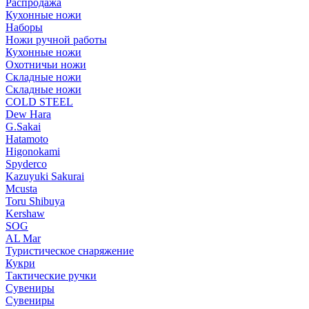
Распродажа
Кухонные ножи
Наборы
Ножи ручной работы
Кухонные ножи
Охотничьи ножи
Складные ножи
Складные ножи
COLD STEEL
Dew Hara
G.Sakai
Hatamoto
Higonokami
Spyderco
Kazuyuki Sakurai
Mcusta
Toru Shibuya
Kershaw
SOG
AL Mar
Туристическое снаряжение
Кукри
Тактические ручки
Сувениры
Сувениры