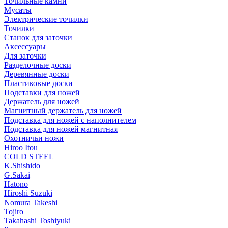
Точильные камни
Мусаты
Электрические точилки
Точилки
Станок для заточки
Аксессуары
Для заточки
Разделочные доски
Деревянные доски
Пластиковые доски
Подставки для ножей
Держатель для ножей
Магнитный держатель для ножей
Подставка для ножей с наполнителем
Подставка для ножей магнитная
Охотничьи ножи
Hiroo Itou
COLD STEEL
K.Shishido
G.Sakai
Hatono
Hiroshi Suzuki
Nomura Takeshi
Tojiro
Takahashi Toshiyuki