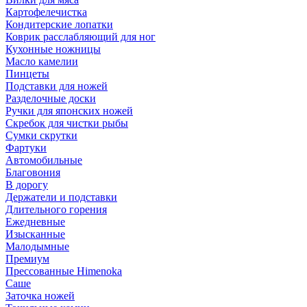
Картофелечистка
Кондитерские лопатки
Коврик расслабляющий для ног
Кухонные ножницы
Масло камелии
Пинцеты
Подставки для ножей
Разделочные доски
Ручки для японских ножей
Скребок для чистки рыбы
Сумки скрутки
Фартуки
Автомобильные
Благовония
В дорогу
Держатели и подставки
Длительного горения
Ежедневные
Изысканные
Малодымные
Премиум
Прессованные Himenoka
Саше
Заточка ножей