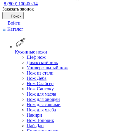
8 (800) 100-00-14
Заказать звонок
Поиск
Войти
Каталог
Кухонные ножи
Шеф нож
Дамасский нож
Универсальный нож
Нож из стали
Нож Деба
Нож Слайсер
Нож Сантоку
Нож для масла
Нож для овощей
Нож для сашими
Нож для хлеба
Накири
Нож Топорик
Цай Дао
Японские ножи