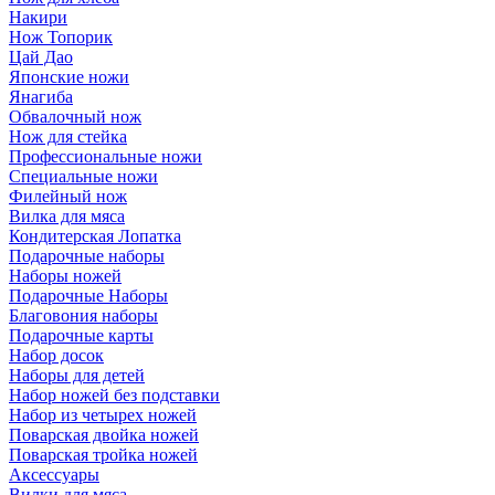
Накири
Нож Топорик
Цай Дао
Японские ножи
Янагиба
Обвалочный нож
Нож для стейка
Профессиональные ножи
Специальные ножи
Филейный нож
Вилка для мяса
Кондитерская Лопатка
Подарочные наборы
Наборы ножей
Подарочные Наборы
Благовония наборы
Подарочные карты
Набор досок
Наборы для детей
Набор ножей без подставки
Набор из четырех ножей
Поварская двойка ножей
Поварская тройка ножей
Аксессуары
Вилки для мяса