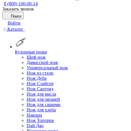
8 (800) 100-00-14
Заказать звонок
Поиск
Войти
Каталог
Кухонные ножи
Шеф нож
Дамасский нож
Универсальный нож
Нож из стали
Нож Деба
Нож Слайсер
Нож Сантоку
Нож для масла
Нож для овощей
Нож для сашими
Нож для хлеба
Накири
Нож Топорик
Цай Дао
Японские ножи