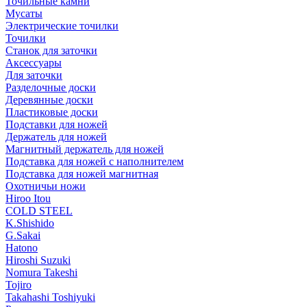
Точильные камни
Мусаты
Электрические точилки
Точилки
Станок для заточки
Аксессуары
Для заточки
Разделочные доски
Деревянные доски
Пластиковые доски
Подставки для ножей
Держатель для ножей
Магнитный держатель для ножей
Подставка для ножей с наполнителем
Подставка для ножей магнитная
Охотничьи ножи
Hiroo Itou
COLD STEEL
K.Shishido
G.Sakai
Hatono
Hiroshi Suzuki
Nomura Takeshi
Tojiro
Takahashi Toshiyuki