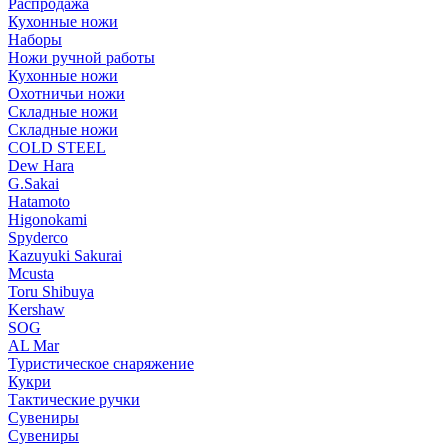
Распродажа
Кухонные ножи
Наборы
Ножи ручной работы
Кухонные ножи
Охотничьи ножи
Складные ножи
Складные ножи
COLD STEEL
Dew Hara
G.Sakai
Hatamoto
Higonokami
Spyderco
Kazuyuki Sakurai
Mcusta
Toru Shibuya
Kershaw
SOG
AL Mar
Туристическое снаряжение
Кукри
Тактические ручки
Сувениры
Сувениры