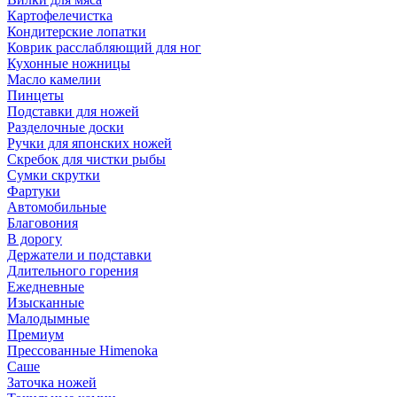
Картофелечистка
Кондитерские лопатки
Коврик расслабляющий для ног
Кухонные ножницы
Масло камелии
Пинцеты
Подставки для ножей
Разделочные доски
Ручки для японских ножей
Скребок для чистки рыбы
Сумки скрутки
Фартуки
Автомобильные
Благовония
В дорогу
Держатели и подставки
Длительного горения
Ежедневные
Изысканные
Малодымные
Премиум
Прессованные Himenoka
Саше
Заточка ножей