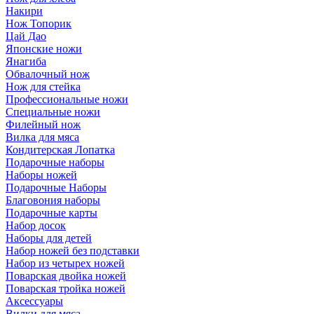
Накири
Нож Топорик
Цай Дао
Японские ножи
Янагиба
Обвалочный нож
Нож для стейка
Профессиональные ножи
Специальные ножи
Филейный нож
Вилка для мяса
Кондитерская Лопатка
Подарочные наборы
Наборы ножей
Подарочные Наборы
Благовония наборы
Подарочные карты
Набор досок
Наборы для детей
Набор ножей без подставки
Набор из четырех ножей
Поварская двойка ножей
Поварская тройка ножей
Аксессуары
Вилки для мяса