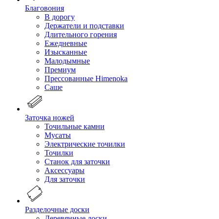
Благовония
В дорогу
Держатели и подставки
Длительного горения
Ежедневные
Изысканные
Малодымные
Премиум
Прессованные Himenoka
Саше
Заточка ножей
Точильные камни
Мусаты
Электрические точилки
Точилки
Станок для заточки
Аксессуары
Для заточки
Разделочные доски
Деревянные доски