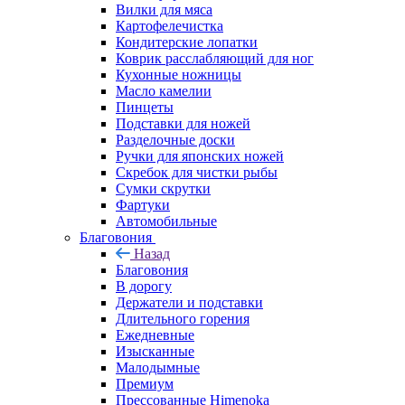
Вилки для мяса
Картофелечистка
Кондитерские лопатки
Коврик расслабляющий для ног
Кухонные ножницы
Масло камелии
Пинцеты
Подставки для ножей
Разделочные доски
Ручки для японских ножей
Скребок для чистки рыбы
Сумки скрутки
Фартуки
Автомобильные
Благовония
Назад
Благовония
В дорогу
Держатели и подставки
Длительного горения
Ежедневные
Изысканные
Малодымные
Премиум
Прессованные Himenoka