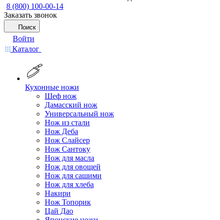
8 (800) 100-00-14
Заказать звонок
Поиск
Войти
Каталог
Кухонные ножи
Шеф нож
Дамасский нож
Универсальный нож
Нож из стали
Нож Деба
Нож Слайсер
Нож Сантоку
Нож для масла
Нож для овощей
Нож для сашими
Нож для хлеба
Накири
Нож Топорик
Цай Дао
Японские ножи