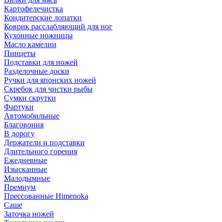
Картофелечистка
Кондитерские лопатки
Коврик расслабляющий для ног
Кухонные ножницы
Масло камелии
Пинцеты
Подставки для ножей
Разделочные доски
Ручки для японских ножей
Скребок для чистки рыбы
Сумки скрутки
Фартуки
Автомобильные
Благовония
В дорогу
Держатели и подставки
Длительного горения
Ежедневные
Изысканные
Малодымные
Премиум
Прессованные Himenoka
Саше
Заточка ножей