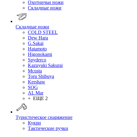
Охотничьи ножи
Складные ножи
Складные ножи
COLD STEEL
Dew Hara
G.Sakai
Hatamoto
Higonokami
Spyderco
Kazuyuki Sakurai
Mcusta
Toru Shibuya
Kershaw
SOG
AL Mar
+ ЕЩЕ 2
Туристическое снаряжение
Кукри
Тактические ручки