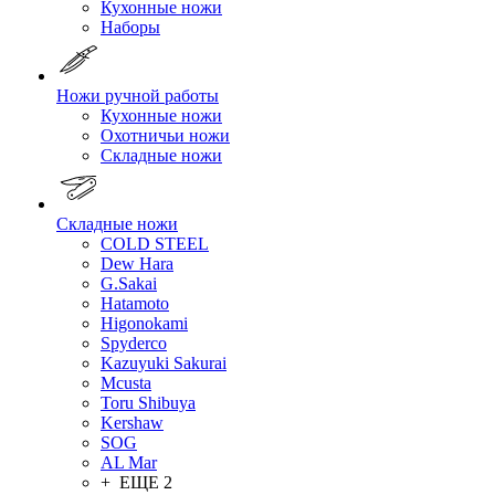
Кухонные ножи
Наборы
Ножи ручной работы
Кухонные ножи
Охотничьи ножи
Складные ножи
Складные ножи
COLD STEEL
Dew Hara
G.Sakai
Hatamoto
Higonokami
Spyderco
Kazuyuki Sakurai
Mcusta
Toru Shibuya
Kershaw
SOG
AL Mar
+ ЕЩЕ 2