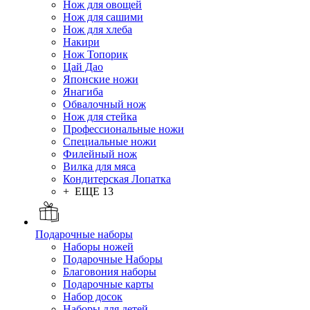
Нож для овощей
Нож для сашими
Нож для хлеба
Накири
Нож Топорик
Цай Дао
Японские ножи
Янагиба
Обвалочный нож
Нож для стейка
Профессиональные ножи
Специальные ножи
Филейный нож
Вилка для мяса
Кондитерская Лопатка
+ ЕЩЕ 13
Подарочные наборы
Наборы ножей
Подарочные Наборы
Благовония наборы
Подарочные карты
Набор досок
Наборы для детей