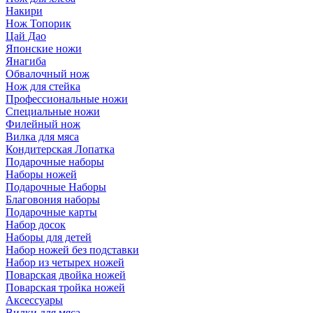
Накири
Нож Топорик
Цай Дао
Японские ножи
Янагиба
Обвалочный нож
Нож для стейка
Профессиональные ножи
Специальные ножи
Филейный нож
Вилка для мяса
Кондитерская Лопатка
Подарочные наборы
Наборы ножей
Подарочные Наборы
Благовония наборы
Подарочные карты
Набор досок
Наборы для детей
Набор ножей без подставки
Набор из четырех ножей
Поварская двойка ножей
Поварская тройка ножей
Аксессуары
Вилки для мяса