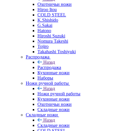
Охотничьи ножи
Hiroo Itou
COLD STEEL
K.Shishido
G.Sakai
Hatono
Hiroshi Suzuki
Nomura Takeshi
Tojiro
Takahashi Toshiyuki
Распродажа
Назад
Распродажа
Кухонные ножи
Наборы
Ножи ручной работы
Назад
Ножи ручной работы
Кухонные ножи
Охотничьи ножи
Складные ножи
Складные ножи
Назад
Складные ножи
COLD STEEL