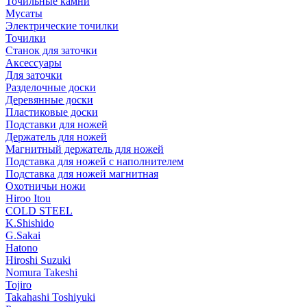
Точильные камни
Мусаты
Электрические точилки
Точилки
Станок для заточки
Аксессуары
Для заточки
Разделочные доски
Деревянные доски
Пластиковые доски
Подставки для ножей
Держатель для ножей
Магнитный держатель для ножей
Подставка для ножей с наполнителем
Подставка для ножей магнитная
Охотничьи ножи
Hiroo Itou
COLD STEEL
K.Shishido
G.Sakai
Hatono
Hiroshi Suzuki
Nomura Takeshi
Tojiro
Takahashi Toshiyuki