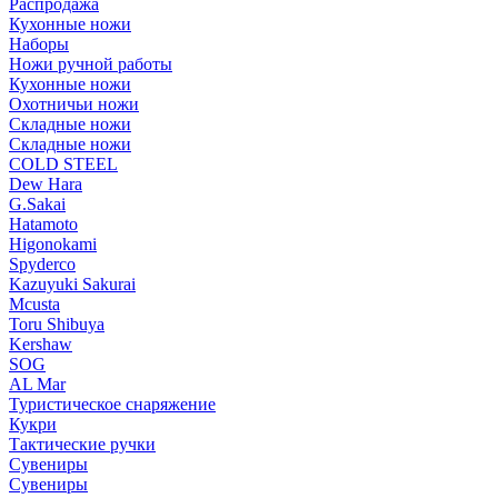
Распродажа
Кухонные ножи
Наборы
Ножи ручной работы
Кухонные ножи
Охотничьи ножи
Складные ножи
Складные ножи
COLD STEEL
Dew Hara
G.Sakai
Hatamoto
Higonokami
Spyderco
Kazuyuki Sakurai
Mcusta
Toru Shibuya
Kershaw
SOG
AL Mar
Туристическое снаряжение
Кукри
Тактические ручки
Сувениры
Сувениры