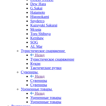
Dew Hara
G.Sakai
Hatamoto
Higonokami
Spyderco
Kazuyuki Sakurai
Mcusta
Toru Shibuya
Kershaw
SOG
AL Mar
Туристическое снаряжение
Назад
Туристическое снаряжение
Кукри
Тактические ручки
Сувениры
Назад
Сувениры
Сувениры
Уцененные товары
Назад
Уцененные товары
Уцененные товары