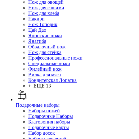
Нож для овощей
Нож для сашими
Нож для хлеба
Накири
Нож Топорик
Цай Дао
Японские ножи
Янагиба
Обвалочный нож
Нож для стейка
Профессиональные ножи
Специальные ножи
Филейный нож
Вилка для мяса
Кондитерская Лопатка
+ ЕЩЕ 13
Подарочные наборы
Наборы ножей
Подарочные Наборы
Благовония наборы
Подарочные карты
Набор досок
Наборы для детей