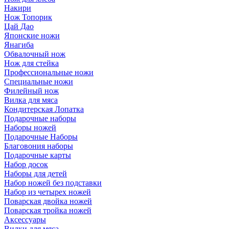
Накири
Нож Топорик
Цай Дао
Японские ножи
Янагиба
Обвалочный нож
Нож для стейка
Профессиональные ножи
Специальные ножи
Филейный нож
Вилка для мяса
Кондитерская Лопатка
Подарочные наборы
Наборы ножей
Подарочные Наборы
Благовония наборы
Подарочные карты
Набор досок
Наборы для детей
Набор ножей без подставки
Набор из четырех ножей
Поварская двойка ножей
Поварская тройка ножей
Аксессуары
Вилки для мяса