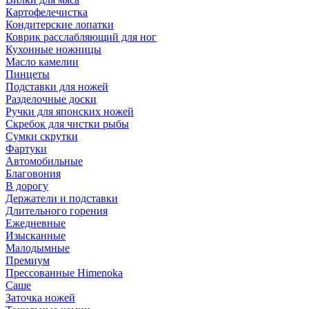
Картофелечистка
Кондитерские лопатки
Коврик расслабляющий для ног
Кухонные ножницы
Масло камелии
Пинцеты
Подставки для ножей
Разделочные доски
Ручки для японских ножей
Скребок для чистки рыбы
Сумки скрутки
Фартуки
Автомобильные
Благовония
В дорогу
Держатели и подставки
Длительного горения
Ежедневные
Изысканные
Малодымные
Премиум
Прессованные Himenoka
Саше
Заточка ножей