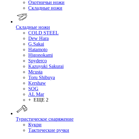
Охотничьи ножи
Складные ножи
Складные ножи
COLD STEEL
Dew Hara
G.Sakai
Hatamoto
Higonokami
Spyderco
Kazuyuki Sakurai
Mcusta
Toru Shibuya
Kershaw
SOG
AL Mar
+ ЕЩЕ 2
Туристическое снаряжение
Кукри
Тактические ручки