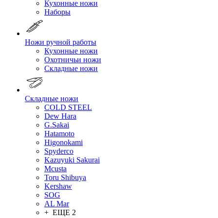
Кухонные ножи
Наборы
Ножи ручной работы
Кухонные ножи
Охотничьи ножи
Складные ножи
Складные ножи
COLD STEEL
Dew Hara
G.Sakai
Hatamoto
Higonokami
Spyderco
Kazuyuki Sakurai
Mcusta
Toru Shibuya
Kershaw
SOG
AL Mar
+ ЕЩЕ 2