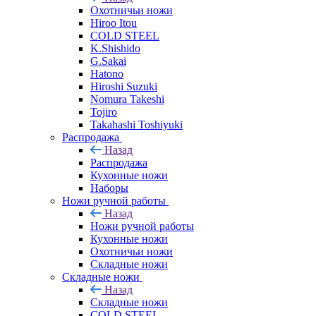
Охотничьи ножи
Hiroo Itou
COLD STEEL
K.Shishido
G.Sakai
Hatono
Hiroshi Suzuki
Nomura Takeshi
Tojiro
Takahashi Toshiyuki
Распродажа
Назад
Распродажа
Кухонные ножи
Наборы
Ножи ручной работы
Назад
Ножи ручной работы
Кухонные ножи
Охотничьи ножи
Складные ножи
Складные ножи
Назад
Складные ножи
COLD STEEL