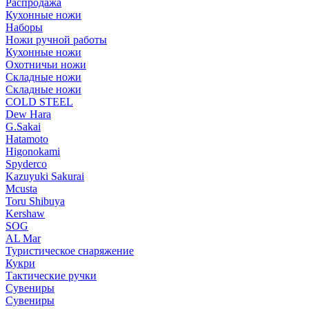
Распродажа
Кухонные ножи
Наборы
Ножи ручной работы
Кухонные ножи
Охотничьи ножи
Складные ножи
Складные ножи
COLD STEEL
Dew Hara
G.Sakai
Hatamoto
Higonokami
Spyderco
Kazuyuki Sakurai
Mcusta
Toru Shibuya
Kershaw
SOG
AL Mar
Туристическое снаряжение
Кукри
Тактические ручки
Сувениры
Сувениры