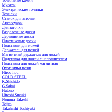
Точильные камни
Мусаты
Электрические точилки
Точилки
Станок для заточки
Аксессуары
Для заточки
Разделочные доски
Деревянные доски
Пластиковые доски
Подставки для ножей
Держатель для ножей
Магнитный держатель для ножей
Подставка для ножей с наполнителем
Подставка для ножей магнитная
Охотничьи ножи
Hiroo Itou
COLD STEEL
K.Shishido
G.Sakai
Hatono
Hiroshi Suzuki
Nomura Takeshi
Tojiro
Takahashi Toshiyuki