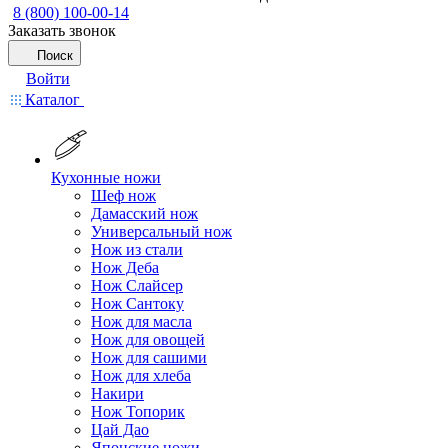
8 (800) 100-00-14
Заказать звонок
Поиск
Войти
Каталог
Кухонные ножи
Шеф нож
Дамасский нож
Универсальный нож
Нож из стали
Нож Деба
Нож Слайсер
Нож Сантоку
Нож для масла
Нож для овощей
Нож для сашими
Нож для хлеба
Накири
Нож Топорик
Цай Дао
Японские ножи