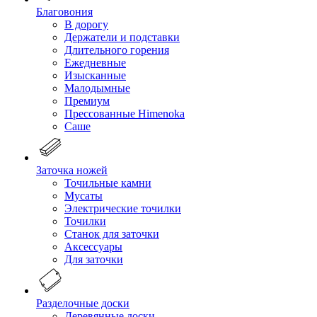
Благовония
В дорогу
Держатели и подставки
Длительного горения
Ежедневные
Изысканные
Малодымные
Премиум
Прессованные Himenoka
Саше
Заточка ножей
Точильные камни
Мусаты
Электрические точилки
Точилки
Станок для заточки
Аксессуары
Для заточки
Разделочные доски
Деревянные доски