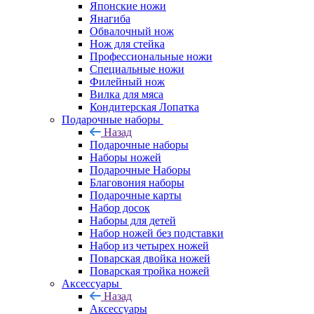
Японские ножи
Янагиба
Обвалочный нож
Нож для стейка
Профессиональные ножи
Специальные ножи
Филейный нож
Вилка для мяса
Кондитерская Лопатка
Подарочные наборы
Назад
Подарочные наборы
Наборы ножей
Подарочные Наборы
Благовония наборы
Подарочные карты
Набор досок
Наборы для детей
Набор ножей без подставки
Набор из четырех ножей
Поварская двойка ножей
Поварская тройка ножей
Аксессуары
Назад
Аксессуары