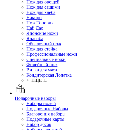
Нож для овощей
Нож для сашими
Нож для хлеба
Накири
Нож Топорик
Цай Дао
Японские ножи
Янагиба
Обвалочный нож
Нож для стейка
Профессиональные ножи
Специальные ножи
Филейный нож
Вилка для мяса
Кондитерская Лопатка
+ ЕЩЕ 13
Подарочные наборы
Наборы ножей
Подарочные Наборы
Благовония наборы
Подарочные карты
Набор досок
Наборы для детей