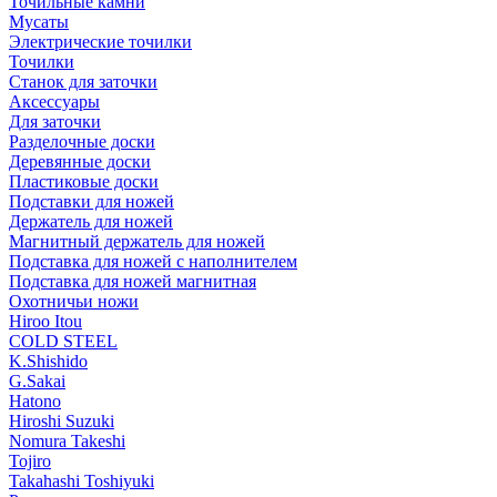
Точильные камни
Мусаты
Электрические точилки
Точилки
Станок для заточки
Аксессуары
Для заточки
Разделочные доски
Деревянные доски
Пластиковые доски
Подставки для ножей
Держатель для ножей
Магнитный держатель для ножей
Подставка для ножей с наполнителем
Подставка для ножей магнитная
Охотничьи ножи
Hiroo Itou
COLD STEEL
K.Shishido
G.Sakai
Hatono
Hiroshi Suzuki
Nomura Takeshi
Tojiro
Takahashi Toshiyuki