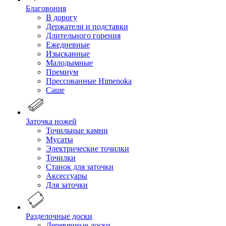
Благовония
В дорогу
Держатели и подставки
Длительного горения
Ежедневные
Изысканные
Малодымные
Премиум
Прессованные Himenoka
Саше
Заточка ножей
Точильные камни
Мусаты
Электрические точилки
Точилки
Станок для заточки
Аксессуары
Для заточки
Разделочные доски
Деревянные доски