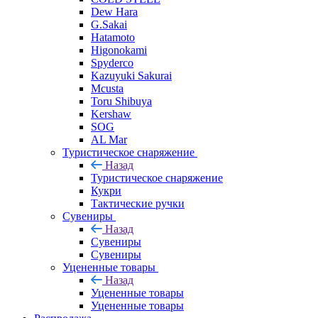
Dew Hara
G.Sakai
Hatamoto
Higonokami
Spyderco
Kazuyuki Sakurai
Mcusta
Toru Shibuya
Kershaw
SOG
AL Mar
Туристическое снаряжение
Назад
Туристическое снаряжение
Кукри
Тактические ручки
Сувениры
Назад
Сувениры
Сувениры
Уцененные товары
Назад
Уцененные товары
Уцененные товары