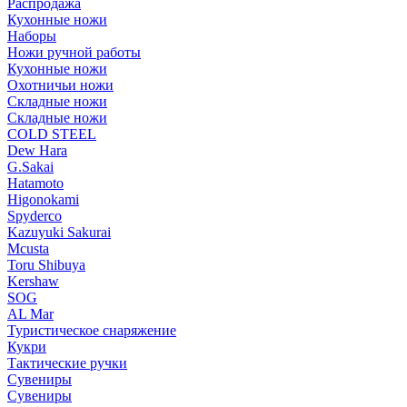
Распродажа
Кухонные ножи
Наборы
Ножи ручной работы
Кухонные ножи
Охотничьи ножи
Складные ножи
Складные ножи
COLD STEEL
Dew Hara
G.Sakai
Hatamoto
Higonokami
Spyderco
Kazuyuki Sakurai
Mcusta
Toru Shibuya
Kershaw
SOG
AL Mar
Туристическое снаряжение
Кукри
Тактические ручки
Сувениры
Сувениры