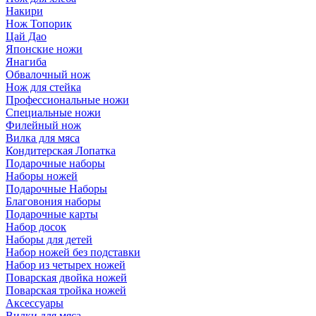
Накири
Нож Топорик
Цай Дао
Японские ножи
Янагиба
Обвалочный нож
Нож для стейка
Профессиональные ножи
Специальные ножи
Филейный нож
Вилка для мяса
Кондитерская Лопатка
Подарочные наборы
Наборы ножей
Подарочные Наборы
Благовония наборы
Подарочные карты
Набор досок
Наборы для детей
Набор ножей без подставки
Набор из четырех ножей
Поварская двойка ножей
Поварская тройка ножей
Аксессуары
Вилки для мяса