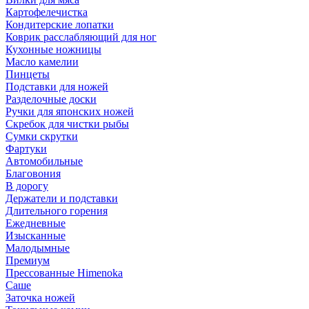
Картофелечистка
Кондитерские лопатки
Коврик расслабляющий для ног
Кухонные ножницы
Масло камелии
Пинцеты
Подставки для ножей
Разделочные доски
Ручки для японских ножей
Скребок для чистки рыбы
Сумки скрутки
Фартуки
Автомобильные
Благовония
В дорогу
Держатели и подставки
Длительного горения
Ежедневные
Изысканные
Малодымные
Премиум
Прессованные Himenoka
Саше
Заточка ножей