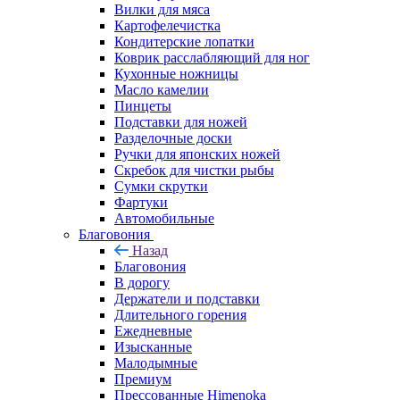
Вилки для мяса
Картофелечистка
Кондитерские лопатки
Коврик расслабляющий для ног
Кухонные ножницы
Масло камелии
Пинцеты
Подставки для ножей
Разделочные доски
Ручки для японских ножей
Скребок для чистки рыбы
Сумки скрутки
Фартуки
Автомобильные
Благовония
Назад
Благовония
В дорогу
Держатели и подставки
Длительного горения
Ежедневные
Изысканные
Малодымные
Премиум
Прессованные Himenoka