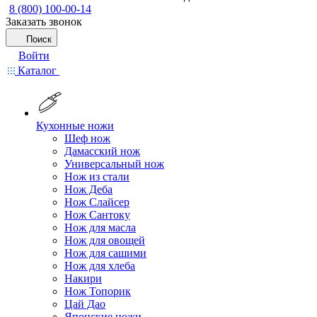
8 (800) 100-00-14
Заказать звонок
Поиск
Войти
Каталог
Кухонные ножи
Шеф нож
Дамасский нож
Универсальный нож
Нож из стали
Нож Деба
Нож Слайсер
Нож Сантоку
Нож для масла
Нож для овощей
Нож для сашими
Нож для хлеба
Накири
Нож Топорик
Цай Дао
Японские ножи