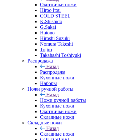
Охотничьи ножи
Hiroo Itou
COLD STEEL
K.Shishido
G.Sakai
Hatono
Hiroshi Suzuki
Nomura Takeshi
Tojiro
Takahashi Toshiyuki
Распродажа
Назад
Распродажа
Кухонные ножи
Наборы
Ножи ручной работы
Назад
Ножи ручной работы
Кухонные ножи
Охотничьи ножи
Складные ножи
Складные ножи
Назад
Складные ножи
COLD STEEL