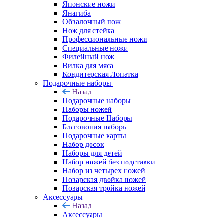
Японские ножи
Янагиба
Обвалочный нож
Нож для стейка
Профессиональные ножи
Специальные ножи
Филейный нож
Вилка для мяса
Кондитерская Лопатка
Подарочные наборы
Назад
Подарочные наборы
Наборы ножей
Подарочные Наборы
Благовония наборы
Подарочные карты
Набор досок
Наборы для детей
Набор ножей без подставки
Набор из четырех ножей
Поварская двойка ножей
Поварская тройка ножей
Аксессуары
Назад
Аксессуары