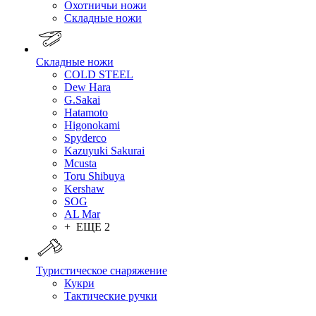
Охотничьи ножи
Складные ножи
Складные ножи
COLD STEEL
Dew Hara
G.Sakai
Hatamoto
Higonokami
Spyderco
Kazuyuki Sakurai
Mcusta
Toru Shibuya
Kershaw
SOG
AL Mar
+ ЕЩЕ 2
Туристическое снаряжение
Кукри
Тактические ручки