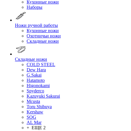
Кухонные ножи
Наборы
Ножи ручной работы
Кухонные ножи
Охотничьи ножи
Складные ножи
Складные ножи
COLD STEEL
Dew Hara
G.Sakai
Hatamoto
Higonokami
Spyderco
Kazuyuki Sakurai
Mcusta
Toru Shibuya
Kershaw
SOG
AL Mar
+ ЕЩЕ 2