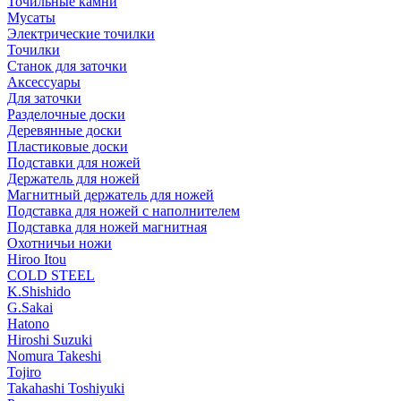
Точильные камни
Мусаты
Электрические точилки
Точилки
Станок для заточки
Аксессуары
Для заточки
Разделочные доски
Деревянные доски
Пластиковые доски
Подставки для ножей
Держатель для ножей
Магнитный держатель для ножей
Подставка для ножей с наполнителем
Подставка для ножей магнитная
Охотничьи ножи
Hiroo Itou
COLD STEEL
K.Shishido
G.Sakai
Hatono
Hiroshi Suzuki
Nomura Takeshi
Tojiro
Takahashi Toshiyuki