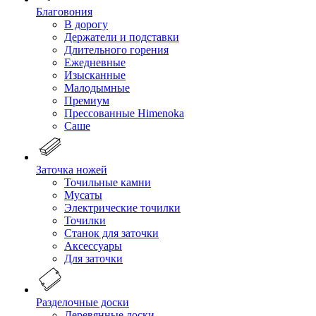
Благовония
В дорогу
Держатели и подставки
Длительного горения
Ежедневные
Изысканные
Малодымные
Премиум
Прессованные Himenoka
Саше
Заточка ножей
Точильные камни
Мусаты
Электрические точилки
Точилки
Станок для заточки
Аксессуары
Для заточки
Разделочные доски
Деревянные доски