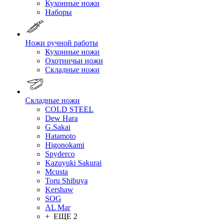
Кухонные ножи
Наборы
Ножи ручной работы
Кухонные ножи
Охотничьи ножи
Складные ножи
Складные ножи
COLD STEEL
Dew Hara
G.Sakai
Hatamoto
Higonokami
Spyderco
Kazuyuki Sakurai
Mcusta
Toru Shibuya
Kershaw
SOG
AL Mar
+ ЕЩЕ 2