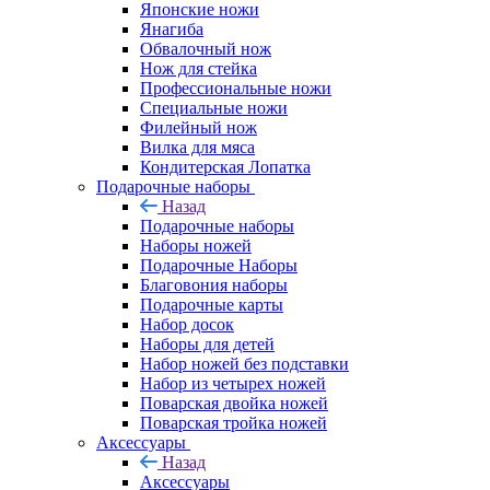
Японские ножи
Янагиба
Обвалочный нож
Нож для стейка
Профессиональные ножи
Специальные ножи
Филейный нож
Вилка для мяса
Кондитерская Лопатка
Подарочные наборы
Назад
Подарочные наборы
Наборы ножей
Подарочные Наборы
Благовония наборы
Подарочные карты
Набор досок
Наборы для детей
Набор ножей без подставки
Набор из четырех ножей
Поварская двойка ножей
Поварская тройка ножей
Аксессуары
Назад
Аксессуары