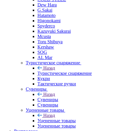
Dew Hara
G.Sakai
Hatamoto
Higonokami
Spyderco
Kazuyuki Sakurai
Mcusta
Toru Shibuya
Kershaw
SOG
AL Mar
Туристическое снаряжение
Назад
Туристическое снаряжение
Кукри
Тактические ручки
Сувениры
Назад
Сувениры
Сувениры
Уцененные товары
Назад
Уцененные товары
Уцененные товары