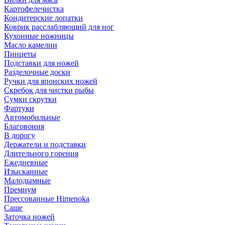
Картофелечистка
Кондитерские лопатки
Коврик расслабляющий для ног
Кухонные ножницы
Масло камелии
Пинцеты
Подставки для ножей
Разделочные доски
Ручки для японских ножей
Скребок для чистки рыбы
Сумки скрутки
Фартуки
Автомобильные
Благовония
В дорогу
Держатели и подставки
Длительного горения
Ежедневные
Изысканные
Малодымные
Премиум
Прессованные Himenoka
Саше
Заточка ножей