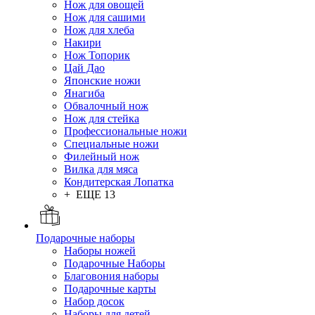
Нож для овощей
Нож для сашими
Нож для хлеба
Накири
Нож Топорик
Цай Дао
Японские ножи
Янагиба
Обвалочный нож
Нож для стейка
Профессиональные ножи
Специальные ножи
Филейный нож
Вилка для мяса
Кондитерская Лопатка
+ ЕЩЕ 13
Подарочные наборы
Наборы ножей
Подарочные Наборы
Благовония наборы
Подарочные карты
Набор досок
Наборы для детей