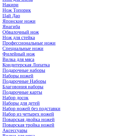
Накири
Нож Топорик
Цай Дао
Японские ножи
Янагиба
Обвалочный нож
Нож для стейка
Профессиональные ножи
Специальные ножи
Филейный нож
Вилка для мяса
Кондитерская Лопатка
Подарочные наборы
Наборы ножей
Подарочные Наборы
Благовония наборы
Подарочные карты
Набор досок
Наборы для детей
Набор ножей без подставки
Набор из четырех ножей
Поварская двойка ножей
Поварская тройка ножей
Аксессуары
Вилки для мяса