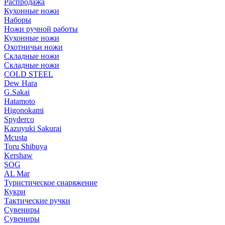
Распродажа
Кухонные ножи
Наборы
Ножи ручной работы
Кухонные ножи
Охотничьи ножи
Складные ножи
Складные ножи
COLD STEEL
Dew Hara
G.Sakai
Hatamoto
Higonokami
Spyderco
Kazuyuki Sakurai
Mcusta
Toru Shibuya
Kershaw
SOG
AL Mar
Туристическое снаряжение
Кукри
Тактические ручки
Сувениры
Сувениры