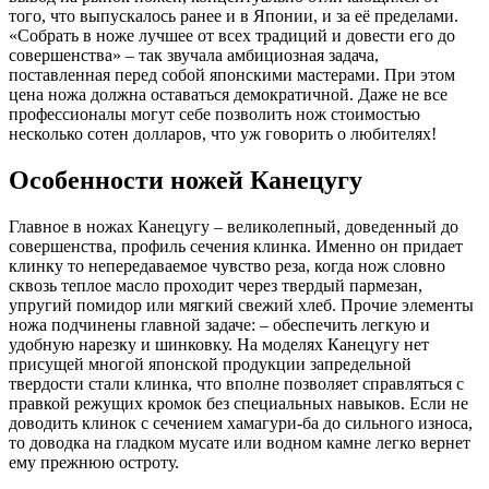
того, что выпускалось ранее и в Японии, и за её пределами.
«Собрать в ноже лучшее от всех традиций и довести его до
совершенства» – так звучала амбициозная задача,
поставленная перед собой японскими мастерами. При этом
цена ножа должна оставаться демократичной. Даже не все
профессионалы могут себе позволить нож стоимостью
несколько сотен долларов, что уж говорить о любителях!
Особенности ножей Канецугу
Главное в ножах Канецугу – великолепный, доведенный до
совершенства, профиль сечения клинка. Именно он придает
клинку то непередаваемое чувство реза, когда нож словно
сквозь теплое масло проходит через твердый пармезан,
упругий помидор или мягкий свежий хлеб. Прочие элементы
ножа подчинены главной задаче: – обеспечить легкую и
удобную нарезку и шинковку. На моделях Канецугу нет
присущей многой японской продукции запредельной
твердости стали клинка, что вполне позволяет справляться с
правкой режущих кромок без специальных навыков. Если не
доводить клинок с сечением хамагури-ба до сильного износа,
то доводка на гладком мусате или водном камне легко вернет
ему прежнюю остроту.