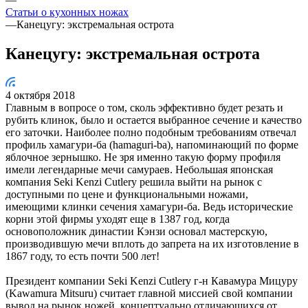
Статьи о кухонных ножах
—
Канецугу: экстремальная острота
Канецугу: экстремальная острота
4 октября 2018
Главным в вопросе о том, сколь эффективно будет резать и
рубить клинок, было и остается выбранное сечение и качество
его заточки. Наиболее полно подобным требованиям отвечал
профиль хамагури-ба (hamaguri-ba), напоминающий по форме
яблочное зернышко. Не зря именно такую форму профиля
имели легендарные мечи самураев. Небольшая японская
компания Seki Kenzi Cutlery решила выйти на рынок с
доступными по цене и функциональными ножами,
имеющими клинки сечения хамагури-ба. Ведь исторические
корни этой фирмы уходят еще в 1387 год, когда
основоположник династии Кэнзи основал мастерскую,
производившую мечи вплоть до запрета на их изготовление в
1867 году, то есть почти 500 лет!
Президент компании Seki Kenzi Cutlery г-н Кавамура Мицуру
(Kawamura Mitsuru) считает главной миссией свой компании
вывод на рынок ножей, концептуально отличающихся от