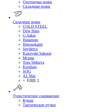
Охотничьи ножи
Складные ножи
Складные ножи
COLD STEEL
Dew Hara
G.Sakai
Hatamoto
Higonokami
Spyderco
Kazuyuki Sakurai
Mcusta
Toru Shibuya
Kershaw
SOG
AL Mar
+ ЕЩЕ 2
Туристическое снаряжение
Кукри
Тактические ручки