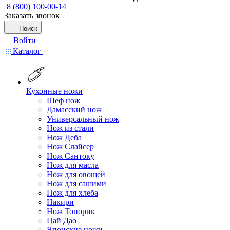
8 (800) 100-00-14
Заказать звонок
Поиск
Войти
Каталог
Кухонные ножи
Шеф нож
Дамасский нож
Универсальный нож
Нож из стали
Нож Деба
Нож Слайсер
Нож Сантоку
Нож для масла
Нож для овощей
Нож для сашими
Нож для хлеба
Накири
Нож Топорик
Цай Дао
Японские ножи