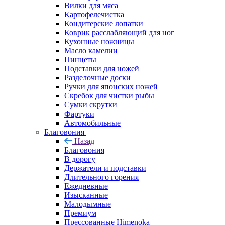
Вилки для мяса
Картофелечистка
Кондитерские лопатки
Коврик расслабляющий для ног
Кухонные ножницы
Масло камелии
Пинцеты
Подставки для ножей
Разделочные доски
Ручки для японских ножей
Скребок для чистки рыбы
Сумки скрутки
Фартуки
Автомобильные
Благовония
Назад
Благовония
В дорогу
Держатели и подставки
Длительного горения
Ежедневные
Изысканные
Малодымные
Премиум
Прессованные Himenoka