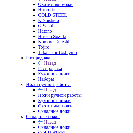
Охотничьи ножи
Hiroo Itou
COLD STEEL
K.Shishido
G.Sakai
Hatono
Hiroshi Suzuki
Nomura Takeshi
Tojiro
Takahashi Toshiyuki
Распродажа
Назад
Распродажа
Кухонные ножи
Наборы
Ножи ручной работы
Назад
Ножи ручной работы
Кухонные ножи
Охотничьи ножи
Складные ножи
Складные ножи
Назад
Складные ножи
COLD STEEL