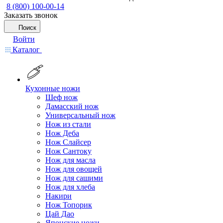
8 (800) 100-00-14
Заказать звонок
Поиск
Войти
Каталог
Кухонные ножи
Шеф нож
Дамасский нож
Универсальный нож
Нож из стали
Нож Деба
Нож Слайсер
Нож Сантоку
Нож для масла
Нож для овощей
Нож для сашими
Нож для хлеба
Накири
Нож Топорик
Цай Дао
Японские ножи