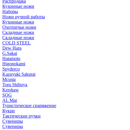
Распродажа
Кухонные ножи
Наборы
Ножи ручной работы
Кухонные ножи
Охотничьи ножи
Складные ножи
Складные ножи
COLD STEEL
Dew Hara
G.Sakai
Hatamoto
Higonokami
Spyderco
Kazuyuki Sakurai
Mcusta
Toru Shibuya
Kershaw
SOG
AL Mar
Туристическое снаряжение
Кукри
Тактические ручки
Сувениры
Сувениры