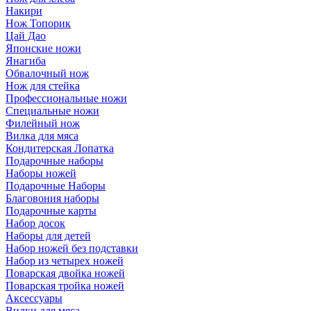
Накири
Нож Топорик
Цай Дао
Японские ножи
Янагиба
Обвалочный нож
Нож для стейка
Профессиональные ножи
Специальные ножи
Филейный нож
Вилка для мяса
Кондитерская Лопатка
Подарочные наборы
Наборы ножей
Подарочные Наборы
Благовония наборы
Подарочные карты
Набор досок
Наборы для детей
Набор ножей без подставки
Набор из четырех ножей
Поварская двойка ножей
Поварская тройка ножей
Аксессуары
Вилки для мяса