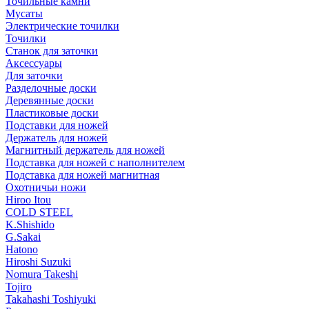
Точильные камни
Мусаты
Электрические точилки
Точилки
Станок для заточки
Аксессуары
Для заточки
Разделочные доски
Деревянные доски
Пластиковые доски
Подставки для ножей
Держатель для ножей
Магнитный держатель для ножей
Подставка для ножей с наполнителем
Подставка для ножей магнитная
Охотничьи ножи
Hiroo Itou
COLD STEEL
K.Shishido
G.Sakai
Hatono
Hiroshi Suzuki
Nomura Takeshi
Tojiro
Takahashi Toshiyuki