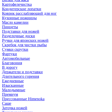
Картофелечистка
Кондитерские лопатки
Коврик расслабляющий для ног
Кухонные ножницы
Масло камелии
Пинцеты
Подставки для ножей
Разделочные доски
Ручки для японских ножей
Скребок для чистки рыбы
Сумки скрутки
Фартуки
Автомобильные
Благовония
В дорогу
Держатели и подставки
Длительного горения
Ежедневные
Изысканные
Малодымные
Премиум
Прессованные Himenoka
Саше
Заточка ножей