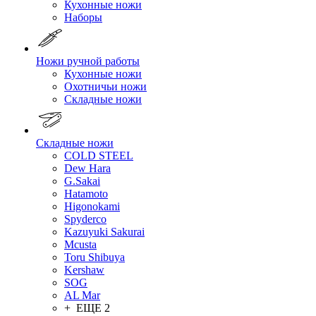
Кухонные ножи
Наборы
Ножи ручной работы
Кухонные ножи
Охотничьи ножи
Складные ножи
Складные ножи
COLD STEEL
Dew Hara
G.Sakai
Hatamoto
Higonokami
Spyderco
Kazuyuki Sakurai
Mcusta
Toru Shibuya
Kershaw
SOG
AL Mar
+ ЕЩЕ 2