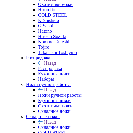
Охотничьи ножи
Hiroo Itou
COLD STEEL
K.Shishido
G.Sakai
Hatono
Hiroshi Suzuki
Nomura Takeshi
Tojiro
Takahashi Toshiyuki
Распродажа
Назад
Распродажа
Кухонные ножи
Наборы
Ножи ручной работы
Назад
Ножи ручной работы
Кухонные ножи
Охотничьи ножи
Складные ножи
Складные ножи
Назад
Складные ножи
COLD STEEL