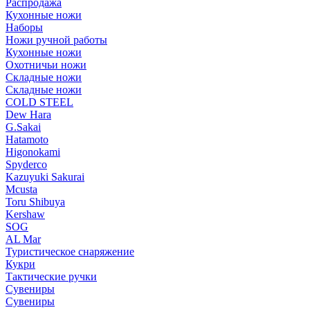
Распродажа
Кухонные ножи
Наборы
Ножи ручной работы
Кухонные ножи
Охотничьи ножи
Складные ножи
Складные ножи
COLD STEEL
Dew Hara
G.Sakai
Hatamoto
Higonokami
Spyderco
Kazuyuki Sakurai
Mcusta
Toru Shibuya
Kershaw
SOG
AL Mar
Туристическое снаряжение
Кукри
Тактические ручки
Сувениры
Сувениры