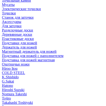
Точильные камни
Мусаты
Электрические точилки
Точилки
Станок для заточки
Аксессуары
Для заточки
Разделочные доски
Деревянные доски
Пластиковые доски
Подставки для ножей
Держатель для ножей
Магнитный держатель для ножей
Подставка для ножей с наполнителем
Подставка для ножей магнитная
Охотничьи ножи
Hiroo Itou
COLD STEEL
K.Shishido
G.Sakai
Hatono
Hiroshi Suzuki
Nomura Takeshi
Tojiro
Takahashi Toshiyuki