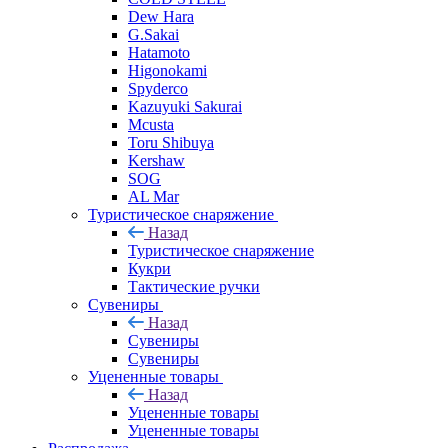
Dew Hara
G.Sakai
Hatamoto
Higonokami
Spyderco
Kazuyuki Sakurai
Mcusta
Toru Shibuya
Kershaw
SOG
AL Mar
Туристическое снаряжение
Назад
Туристическое снаряжение
Кукри
Тактические ручки
Сувениры
Назад
Сувениры
Сувениры
Уцененные товары
Назад
Уцененные товары
Уцененные товары