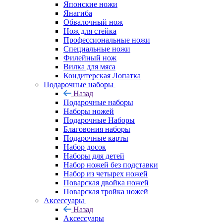
Японские ножи
Янагиба
Обвалочный нож
Нож для стейка
Профессиональные ножи
Специальные ножи
Филейный нож
Вилка для мяса
Кондитерская Лопатка
Подарочные наборы
Назад
Подарочные наборы
Наборы ножей
Подарочные Наборы
Благовония наборы
Подарочные карты
Набор досок
Наборы для детей
Набор ножей без подставки
Набор из четырех ножей
Поварская двойка ножей
Поварская тройка ножей
Аксессуары
Назад
Аксессуары