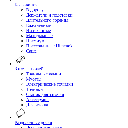
Благовония
В дорогу
Держатели и подставки
Длительного горения
Ежедневные
Изысканные
Малодымные
Премиум
Прессованные Himenoka
Саше
Заточка ножей
Точильные камни
Мусаты
Электрические точилки
Точилки
Станок для заточки
Аксессуары
Для заточки
Разделочные доски
Деревянные доски