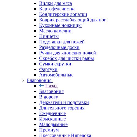
Вилки для мяса
Картофелечистка
Кондитерские лопатки
Коврик расслабляющий для ног
Кухонные ножницы
Масло камелии
Пинцеты
Подставки для ножей
Разделочные доски
Ручки для японских ножей
Скребок для чистки рыбы
Сумки скрутки
Фартуки
Автомобильные
Благовония
Назад
Благовония
В дорогу
Держатели и подставки
Длительного горения
Ежедневные
Изысканные
Малодымные
Премиум
Прессованные Himenoka