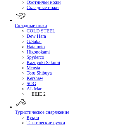
Охотничьи ножи
Складные ножи
Складные ножи
COLD STEEL
Dew Hara
G.Sakai
Hatamoto
Higonokami
Spyderco
Kazuyuki Sakurai
Mcusta
Toru Shibuya
Kershaw
SOG
AL Mar
+ ЕЩЕ 2
Туристическое снаряжение
Кукри
Тактические ручки