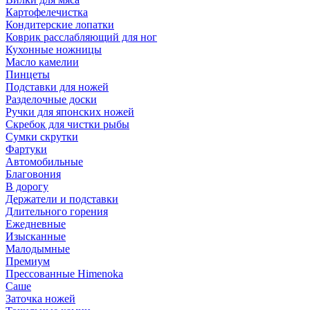
Картофелечистка
Кондитерские лопатки
Коврик расслабляющий для ног
Кухонные ножницы
Масло камелии
Пинцеты
Подставки для ножей
Разделочные доски
Ручки для японских ножей
Скребок для чистки рыбы
Сумки скрутки
Фартуки
Автомобильные
Благовония
В дорогу
Держатели и подставки
Длительного горения
Ежедневные
Изысканные
Малодымные
Премиум
Прессованные Himenoka
Саше
Заточка ножей