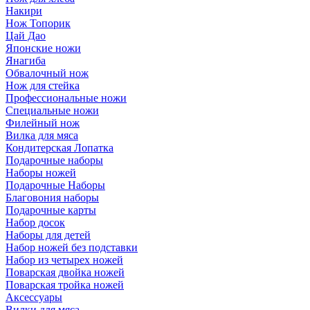
Накири
Нож Топорик
Цай Дао
Японские ножи
Янагиба
Обвалочный нож
Нож для стейка
Профессиональные ножи
Специальные ножи
Филейный нож
Вилка для мяса
Кондитерская Лопатка
Подарочные наборы
Наборы ножей
Подарочные Наборы
Благовония наборы
Подарочные карты
Набор досок
Наборы для детей
Набор ножей без подставки
Набор из четырех ножей
Поварская двойка ножей
Поварская тройка ножей
Аксессуары
Вилки для мяса