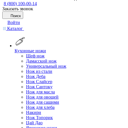
8 (800) 100-00-14
Заказать звонок
Поиск
Войти
Каталог
Кухонные ножи
Шеф нож
Дамасский нож
Универсальный нож
Нож из стали
Нож Деба
Нож Слайсер
Нож Сантоку
Нож для масла
Нож для овощей
Нож для сашими
Нож для хлеба
Накири
Нож Топорик
Цай Дао
Японские ножи