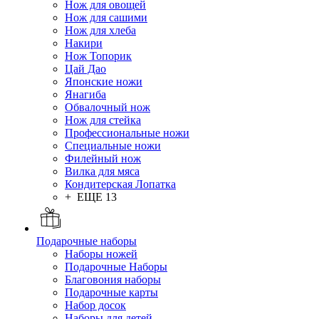
Нож для овощей
Нож для сашими
Нож для хлеба
Накири
Нож Топорик
Цай Дао
Японские ножи
Янагиба
Обвалочный нож
Нож для стейка
Профессиональные ножи
Специальные ножи
Филейный нож
Вилка для мяса
Кондитерская Лопатка
+ ЕЩЕ 13
Подарочные наборы
Наборы ножей
Подарочные Наборы
Благовония наборы
Подарочные карты
Набор досок
Наборы для детей