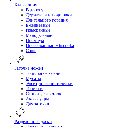
Благовония
В дорогу
Держатели и подставки
Длительного горения
Ежедневные
Изысканные
Малодымные
Премиум
Прессованные Himenoka
Саше
Заточка ножей
Точильные камни
Мусаты
Электрические точилки
Точилки
Станок для заточки
Аксессуары
Для заточки
Разделочные доски
Деревянные доски