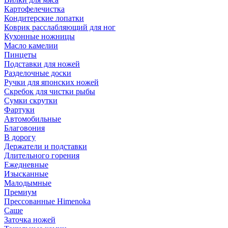
Картофелечистка
Кондитерские лопатки
Коврик расслабляющий для ног
Кухонные ножницы
Масло камелии
Пинцеты
Подставки для ножей
Разделочные доски
Ручки для японских ножей
Скребок для чистки рыбы
Сумки скрутки
Фартуки
Автомобильные
Благовония
В дорогу
Держатели и подставки
Длительного горения
Ежедневные
Изысканные
Малодымные
Премиум
Прессованные Himenoka
Саше
Заточка ножей