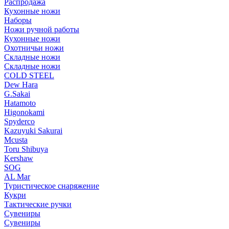
Распродажа
Кухонные ножи
Наборы
Ножи ручной работы
Кухонные ножи
Охотничьи ножи
Складные ножи
Складные ножи
COLD STEEL
Dew Hara
G.Sakai
Hatamoto
Higonokami
Spyderco
Kazuyuki Sakurai
Mcusta
Toru Shibuya
Kershaw
SOG
AL Mar
Туристическое снаряжение
Кукри
Тактические ручки
Сувениры
Сувениры