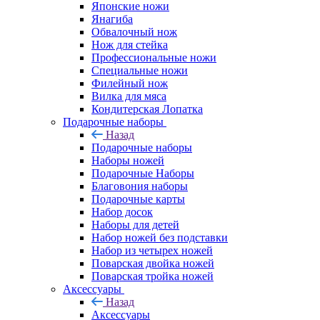
Японские ножи
Янагиба
Обвалочный нож
Нож для стейка
Профессиональные ножи
Специальные ножи
Филейный нож
Вилка для мяса
Кондитерская Лопатка
Подарочные наборы
Назад
Подарочные наборы
Наборы ножей
Подарочные Наборы
Благовония наборы
Подарочные карты
Набор досок
Наборы для детей
Набор ножей без подставки
Набор из четырех ножей
Поварская двойка ножей
Поварская тройка ножей
Аксессуары
Назад
Аксессуары