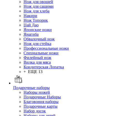
Нож для овощей
Нож для сашими
Нож для хлеба
Накири
Нож Топорик
Цай Дао
Японские ножи
Янагиба
Обвалочный нож
Нож для стейка
Профессиональные ножи
Специальные ножи
Филейный нож
Вилка для мяса
Кондитерская Лопатка
+ ЕЩЕ 13
Подарочные наборы
Наборы ножей
Подарочные Наборы
Благовония наборы
Подарочные карты
Набор досок
Наборы для детей