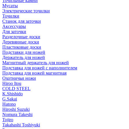
Точильные камни
Мусаты
Электрические точилки
Точилки
Станок для заточки
Аксессуары
Для заточки
Разделочные доски
Деревянные доски
Пластиковые доски
Подставки для ножей
Держатель для ножей
Магнитный держатель для ножей
Подставка для ножей с наполнителем
Подставка для ножей магнитная
Охотничьи ножи
Hiroo Itou
COLD STEEL
K.Shishido
G.Sakai
Hatono
Hiroshi Suzuki
Nomura Takeshi
Tojiro
Takahashi Toshiyuki