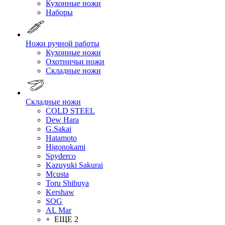
Кухонные ножи
Наборы
Ножи ручной работы
Кухонные ножи
Охотничьи ножи
Складные ножи
Складные ножи
COLD STEEL
Dew Hara
G.Sakai
Hatamoto
Higonokami
Spyderco
Kazuyuki Sakurai
Mcusta
Toru Shibuya
Kershaw
SOG
AL Mar
+ ЕЩЕ 2