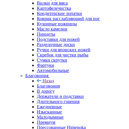
Вилки для мяса
Картофелечистка
Кондитерские лопатки
Коврик расслабляющий для ног
Кухонные ножницы
Масло камелии
Пинцеты
Подставки для ножей
Разделочные доски
Ручки для японских ножей
Скребок для чистки рыбы
Сумки скрутки
Фартуки
Автомобильные
Благовония
Назад
Благовония
В дорогу
Держатели и подставки
Длительного горения
Ежедневные
Изысканные
Малодымные
Премиум
Прессованные Himenoka