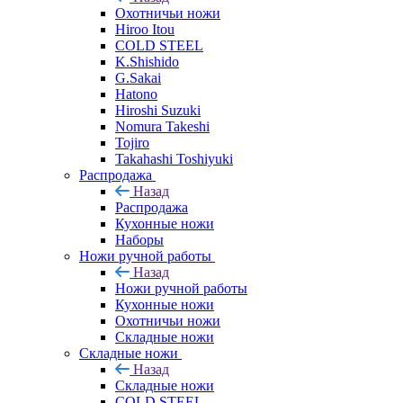
Охотничьи ножи
Hiroo Itou
COLD STEEL
K.Shishido
G.Sakai
Hatono
Hiroshi Suzuki
Nomura Takeshi
Tojiro
Takahashi Toshiyuki
Распродажа
Назад
Распродажа
Кухонные ножи
Наборы
Ножи ручной работы
Назад
Ножи ручной работы
Кухонные ножи
Охотничьи ножи
Складные ножи
Складные ножи
Назад
Складные ножи
COLD STEEL