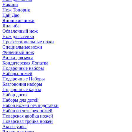
Накири
Нож Топорик
Цай Дао
Японские ножи
Янагиба
Обвалочный нож
Нож для стейка
Профессиональные ножи
Специальные ножи
Филейный нож
Вилка для мяса
Кондитерская Лопатка
Подарочные наборы
Наборы ножей
Подарочные Наборы
Благовония наборы
Подарочные карты
Набор досок
Наборы для детей
Набор ножей без подставки
Набор из четырех ножей
Поварская двойка ножей
Поварская тройка ножей
Аксессуары
Вилки для мяса