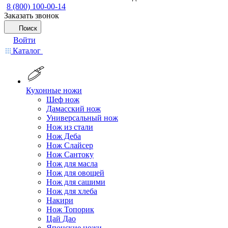
8 (800) 100-00-14
Заказать звонок
Поиск
Войти
Каталог
Кухонные ножи
Шеф нож
Дамасский нож
Универсальный нож
Нож из стали
Нож Деба
Нож Слайсер
Нож Сантоку
Нож для масла
Нож для овощей
Нож для сашими
Нож для хлеба
Накири
Нож Топорик
Цай Дао
Японские ножи