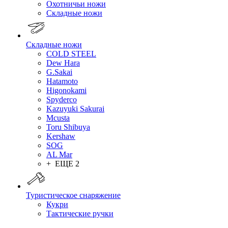
Охотничьи ножи
Складные ножи
Складные ножи
COLD STEEL
Dew Hara
G.Sakai
Hatamoto
Higonokami
Spyderco
Kazuyuki Sakurai
Mcusta
Toru Shibuya
Kershaw
SOG
AL Mar
+ ЕЩЕ 2
Туристическое снаряжение
Кукри
Тактические ручки