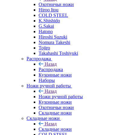
Охотничьи ножи
Hiroo Itou
COLD STEEL
K.Shishido
G.Sakai
Hatono
Hiroshi Suzuki
Nomura Takeshi
Tojiro
Takahashi Toshiyuki
Распродажа
Назад
Распродажа
Кухонные ножи
Наборы
Ножи ручной работы
Назад
Ножи ручной работы
Кухонные ножи
Охотничьи ножи
Складные ножи
Складные ножи
Назад
Складные ножи
COLD STEEL