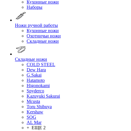
Кухонные ножи
Наборы
Ножи ручной работы
Кухонные ножи
Охотничьи ножи
Складные ножи
Складные ножи
COLD STEEL
Dew Hara
G.Sakai
Hatamoto
Higonokami
Spyderco
Kazuyuki Sakurai
Mcusta
Toru Shibuya
Kershaw
SOG
AL Mar
+ ЕЩЕ 2