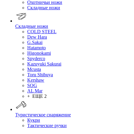
Охотничьи ножи
Складные ножи
Складные ножи
COLD STEEL
Dew Hara
G.Sakai
Hatamoto
Higonokami
Spyderco
Kazuyuki Sakurai
Mcusta
Toru Shibuya
Kershaw
SOG
AL Mar
+ ЕЩЕ 2
Туристическое снаряжение
Кукри
Тактические ручки