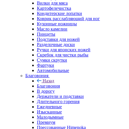
Вилки для мяса
Картофелечистка
Кондитерские лопатки
Коврик расслабляющий для ног
Кухонные ножницы
Масло камелии
Пинцеты
Подставки для ножей
Разделочные доски
Ручки для японских ножей
Скребок для чистки рыбы
Сумки скрутки
Фартуки
Автомобильные
Благовония
Назад
Благовония
В дорогу
Держатели и подставки
Длительного горения
Ежедневные
Изысканные
Малодымные
Премиум
Прессованные Himenoka