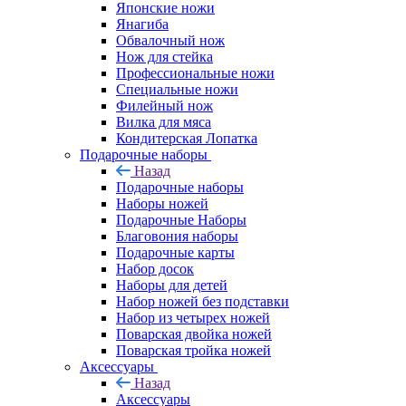
Японские ножи
Янагиба
Обвалочный нож
Нож для стейка
Профессиональные ножи
Специальные ножи
Филейный нож
Вилка для мяса
Кондитерская Лопатка
Подарочные наборы
Назад
Подарочные наборы
Наборы ножей
Подарочные Наборы
Благовония наборы
Подарочные карты
Набор досок
Наборы для детей
Набор ножей без подставки
Набор из четырех ножей
Поварская двойка ножей
Поварская тройка ножей
Аксессуары
Назад
Аксессуары