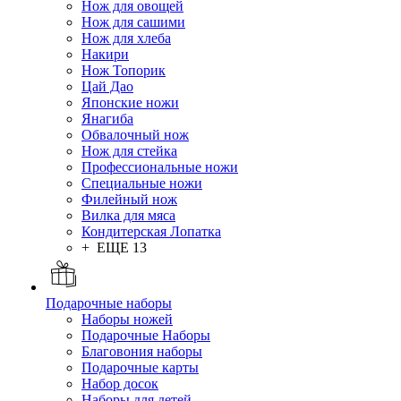
Нож для овощей
Нож для сашими
Нож для хлеба
Накири
Нож Топорик
Цай Дао
Японские ножи
Янагиба
Обвалочный нож
Нож для стейка
Профессиональные ножи
Специальные ножи
Филейный нож
Вилка для мяса
Кондитерская Лопатка
+ ЕЩЕ 13
Подарочные наборы
Наборы ножей
Подарочные Наборы
Благовония наборы
Подарочные карты
Набор досок
Наборы для детей