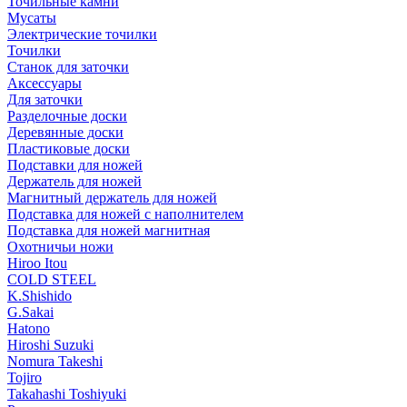
Точильные камни
Мусаты
Электрические точилки
Точилки
Станок для заточки
Аксессуары
Для заточки
Разделочные доски
Деревянные доски
Пластиковые доски
Подставки для ножей
Держатель для ножей
Магнитный держатель для ножей
Подставка для ножей с наполнителем
Подставка для ножей магнитная
Охотничьи ножи
Hiroo Itou
COLD STEEL
K.Shishido
G.Sakai
Hatono
Hiroshi Suzuki
Nomura Takeshi
Tojiro
Takahashi Toshiyuki