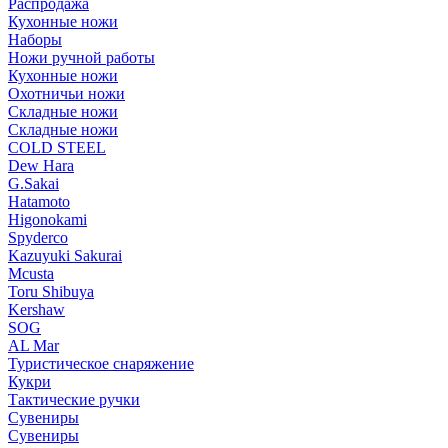
Распродажа
Кухонные ножи
Наборы
Ножи ручной работы
Кухонные ножи
Охотничьи ножи
Складные ножи
Складные ножи
COLD STEEL
Dew Hara
G.Sakai
Hatamoto
Higonokami
Spyderco
Kazuyuki Sakurai
Mcusta
Toru Shibuya
Kershaw
SOG
AL Mar
Туристическое снаряжение
Кукри
Тактические ручки
Сувениры
Сувениры