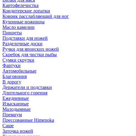
Картофелечистка
Кондитерские лопатки
Коврик расслабляющий для ног
Кухонные ножницы
Масло камелии
Пинцеты
Подставки для ножей
Разделочные доски
Ручки для японских ножей
Скребок для чистки рыбы
Сумки скрутки
Фартуки
Автомобильные
Благовония
В дорогу
Держатели и подставки
Длительного горения
Ежедневные
Изысканные
Малодымные
Премиум
Прессованные Himenoka
Саше
Заточка ножей