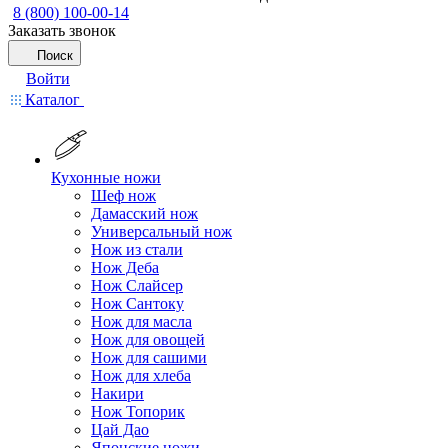
8 (800) 100-00-14
Заказать звонок
Поиск
Войти
Каталог
Кухонные ножи
Шеф нож
Дамасский нож
Универсальный нож
Нож из стали
Нож Деба
Нож Слайсер
Нож Сантоку
Нож для масла
Нож для овощей
Нож для сашими
Нож для хлеба
Накири
Нож Топорик
Цай Дао
Японские ножи