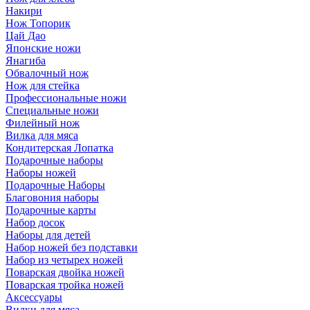
Накири
Нож Топорик
Цай Дао
Японские ножи
Янагиба
Обвалочный нож
Нож для стейка
Профессиональные ножи
Специальные ножи
Филейный нож
Вилка для мяса
Кондитерская Лопатка
Подарочные наборы
Наборы ножей
Подарочные Наборы
Благовония наборы
Подарочные карты
Набор досок
Наборы для детей
Набор ножей без подставки
Набор из четырех ножей
Поварская двойка ножей
Поварская тройка ножей
Аксессуары
Вилки для мяса