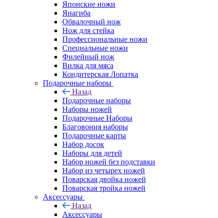
Японские ножи
Янагиба
Обвалочный нож
Нож для стейка
Профессиональные ножи
Специальные ножи
Филейный нож
Вилка для мяса
Кондитерская Лопатка
Подарочные наборы
Назад
Подарочные наборы
Наборы ножей
Подарочные Наборы
Благовония наборы
Подарочные карты
Набор досок
Наборы для детей
Набор ножей без подставки
Набор из четырех ножей
Поварская двойка ножей
Поварская тройка ножей
Аксессуары
Назад
Аксессуары