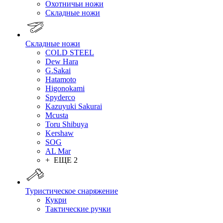
Охотничьи ножи
Складные ножи
Складные ножи
COLD STEEL
Dew Hara
G.Sakai
Hatamoto
Higonokami
Spyderco
Kazuyuki Sakurai
Mcusta
Toru Shibuya
Kershaw
SOG
AL Mar
+ ЕЩЕ 2
Туристическое снаряжение
Кукри
Тактические ручки