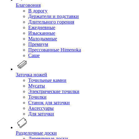
Благовония
В дорогу
Держатели и подставки
Длительного горения
Ежедневные
Изысканные
Малодымные
Премиум
Прессованные Himenoka
Саше
Заточка ножей
Точильные камни
Мусаты
Электрические точилки
Точилки
Станок для заточки
Аксессуары
Для заточки
Разделочные доски
Деревянные доски