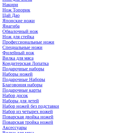
Накири
Нож Топорик
Цай Дао
Японские ножи
Янагиба
Обвалочный нож
Нож для стейка
Профессиональные ножи
Специальные ножи
Филейный нож
Вилка для мяса
Кондитерская Лопатка
Подарочные наборы
Наборы ножей
Подарочные Наборы
Благовония наборы
Подарочные карты
Набор досок
Наборы для детей
Набор ножей без подставки
Набор из четырех ножей
Поварская двойка ножей
Поварская тройка ножей
Аксессуары
Вилки для мяса