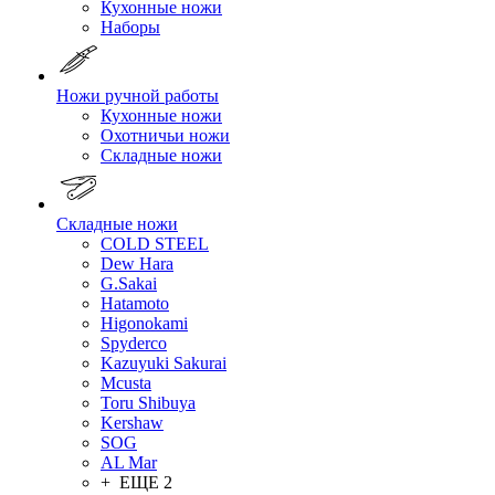
Кухонные ножи
Наборы
Ножи ручной работы
Кухонные ножи
Охотничьи ножи
Складные ножи
Складные ножи
COLD STEEL
Dew Hara
G.Sakai
Hatamoto
Higonokami
Spyderco
Kazuyuki Sakurai
Mcusta
Toru Shibuya
Kershaw
SOG
AL Mar
+ ЕЩЕ 2