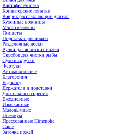
Картофелечистка
Кондитерские лопатки
Коврик расслабляющий для ног
Кухонные ножницы
Масло камелии
Пинцеты
Подставки для ножей
Разделочные доски
Ручки для японских ножей
Скребок для чистки рыбы
Сумки скрутки
Фартуки
Автомобильные
Благовония
В дорогу
Держатели и подставки
Длительного горения
Ежедневные
Изысканные
Малодымные
Премиум
Прессованные Himenoka
Саше
Заточка ножей