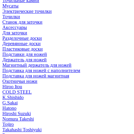
Точильные камни
Мусаты
Электрические точилки
Точилки
Станок для заточки
Аксессуары
Для заточки
Разделочные доски
Деревянные доски
Пластиковые доски
Подставки для ножей
Держатель для ножей
Магнитный держатель для ножей
Подставка для ножей с наполнителем
Подставка для ножей магнитная
Охотничьи ножи
Hiroo Itou
COLD STEEL
K.Shishido
G.Sakai
Hatono
Hiroshi Suzuki
Nomura Takeshi
Tojiro
Takahashi Toshiyuki