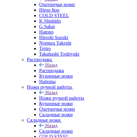
Охотничьи ножи
Hiroo Itou
COLD STEEL
K.Shishido
G.Sakai
Hatono
Hiroshi Suzuki
Nomura Takeshi
Tojiro
Takahashi Toshiyuki
Распродажа
Назад
Распродажа
Кухонные ножи
Наборы
Ножи ручной работы
Назад
Ножи ручной работы
Кухонные ножи
Охотничьи ножи
Складные ножи
Складные ножи
Назад
Складные ножи
COLD STEEL