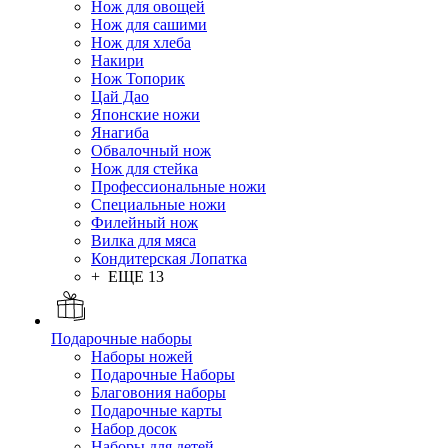
Нож для овощей
Нож для сашими
Нож для хлеба
Накири
Нож Топорик
Цай Дао
Японские ножи
Янагиба
Обвалочный нож
Нож для стейка
Профессиональные ножи
Специальные ножи
Филейный нож
Вилка для мяса
Кондитерская Лопатка
+ ЕЩЕ 13
Подарочные наборы
Наборы ножей
Подарочные Наборы
Благовония наборы
Подарочные карты
Набор досок
Наборы для детей