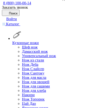
8 (800) 100-00-14
Заказать звонок
Поиск
Войти
Каталог
Кухонные ножи
Шеф нож
Дамасский нож
Универсальный нож
Нож из стали
Нож Деба
Нож Слайсер
Нож Сантоку
Нож для масла
Нож для овощей
Нож для сашими
Нож для хлеба
Накири
Нож Топорик
Цай Дао
Японские ножи