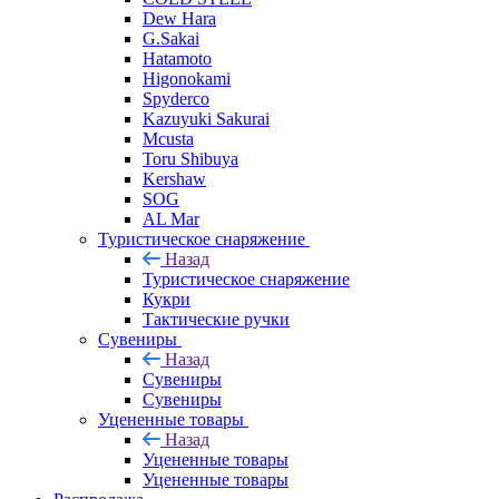
Dew Hara
G.Sakai
Hatamoto
Higonokami
Spyderco
Kazuyuki Sakurai
Mcusta
Toru Shibuya
Kershaw
SOG
AL Mar
Туристическое снаряжение
Назад
Туристическое снаряжение
Кукри
Тактические ручки
Сувениры
Назад
Сувениры
Сувениры
Уцененные товары
Назад
Уцененные товары
Уцененные товары