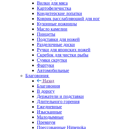
Вилки для мяса
Картофелечистка
Кондитерские лопатки
Коврик расслабляющий для ног
Кухонные ножницы
Масло камелии
Пинцеты
Подставки для ножей
Разделочные доски
Ручки для японских ножей
Скребок для чистки рыбы
Сумки скрутки
Фартуки
Автомобильные
Благовония
Назад
Благовония
В дорогу
Держатели и подставки
Длительного горения
Ежедневные
Изысканные
Малодымные
Премиум
Прессованные Himenoka