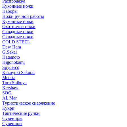
Распродажа
Кухонные ножи
Наборы
Ножи ручной работы
Кухонные ножи
Охотничьи ножи
Складные ножи
Складные ножи
COLD STEEL
Dew Hara
G.Sakai
Hatamoto
Higonokami
Spyderco
Kazuyuki Sakurai
Mcusta
Toru Shibuya
Kershaw
SOG
AL Mar
Туристическое снаряжение
Кукри
Тактические ручки
Сувениры
Сувениры