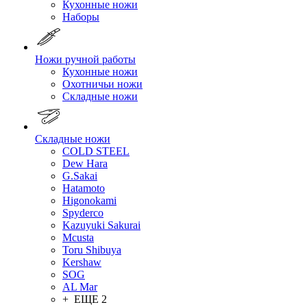
Кухонные ножи
Наборы
Ножи ручной работы
Кухонные ножи
Охотничьи ножи
Складные ножи
Складные ножи
COLD STEEL
Dew Hara
G.Sakai
Hatamoto
Higonokami
Spyderco
Kazuyuki Sakurai
Mcusta
Toru Shibuya
Kershaw
SOG
AL Mar
+ ЕЩЕ 2