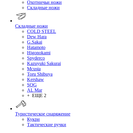
Охотничьи ножи
Складные ножи
Складные ножи
COLD STEEL
Dew Hara
G.Sakai
Hatamoto
Higonokami
Spyderco
Kazuyuki Sakurai
Mcusta
Toru Shibuya
Kershaw
SOG
AL Mar
+ ЕЩЕ 2
Туристическое снаряжение
Кукри
Тактические ручки