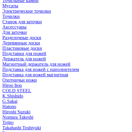
Точильные камни
Мусаты
Электрические точилки
Точилки
Станок для заточки
Аксессуары
Для заточки
Разделочные доски
Деревянные доски
Пластиковые доски
Подставки для ножей
Держатель для ножей
Магнитный держатель для ножей
Подставка для ножей с наполнителем
Подставка для ножей магнитная
Охотничьи ножи
Hiroo Itou
COLD STEEL
K.Shishido
G.Sakai
Hatono
Hiroshi Suzuki
Nomura Takeshi
Tojiro
Takahashi Toshiyuki