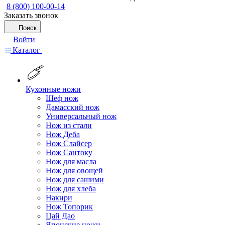
8 (800) 100-00-14
Заказать звонок
Поиск
Войти
Каталог
Кухонные ножи
Шеф нож
Дамасский нож
Универсальный нож
Нож из стали
Нож Деба
Нож Слайсер
Нож Сантоку
Нож для масла
Нож для овощей
Нож для сашими
Нож для хлеба
Накири
Нож Топорик
Цай Дао
Японские ножи