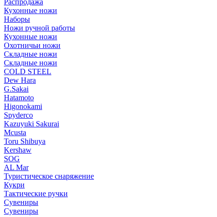
Распродажа
Кухонные ножи
Наборы
Ножи ручной работы
Кухонные ножи
Охотничьи ножи
Складные ножи
Складные ножи
COLD STEEL
Dew Hara
G.Sakai
Hatamoto
Higonokami
Spyderco
Kazuyuki Sakurai
Mcusta
Toru Shibuya
Kershaw
SOG
AL Mar
Туристическое снаряжение
Кукри
Тактические ручки
Сувениры
Сувениры