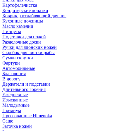
Картофелечистка
Кондитерские лопатки
Коврик расслабляющий для ног
Кухонные ножницы
Масло камелии
Пинцеты
Подставки для ножей
Разделочные доски
Ручки для японских ножей
Скребок для чистки рыбы
Сумки скрутки
Фартуки
Автомобильные
Благовония
В дорогу
Держатели и подставки
Длительного горения
Ежедневные
Изысканные
Малодымные
Премиум
Прессованные Himenoka
Саше
Заточка ножей