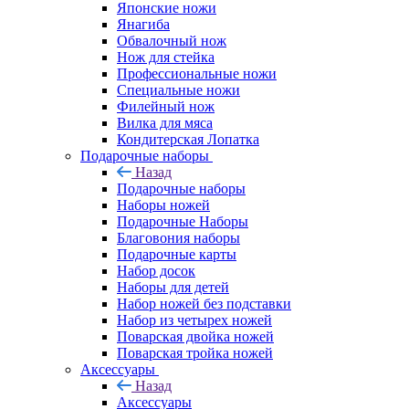
Японские ножи
Янагиба
Обвалочный нож
Нож для стейка
Профессиональные ножи
Специальные ножи
Филейный нож
Вилка для мяса
Кондитерская Лопатка
Подарочные наборы
Назад
Подарочные наборы
Наборы ножей
Подарочные Наборы
Благовония наборы
Подарочные карты
Набор досок
Наборы для детей
Набор ножей без подставки
Набор из четырех ножей
Поварская двойка ножей
Поварская тройка ножей
Аксессуары
Назад
Аксессуары