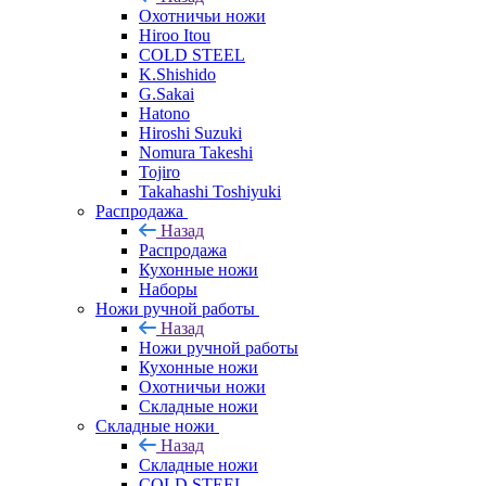
Охотничьи ножи
Hiroo Itou
COLD STEEL
K.Shishido
G.Sakai
Hatono
Hiroshi Suzuki
Nomura Takeshi
Tojiro
Takahashi Toshiyuki
Распродажа
Назад
Распродажа
Кухонные ножи
Наборы
Ножи ручной работы
Назад
Ножи ручной работы
Кухонные ножи
Охотничьи ножи
Складные ножи
Складные ножи
Назад
Складные ножи
COLD STEEL