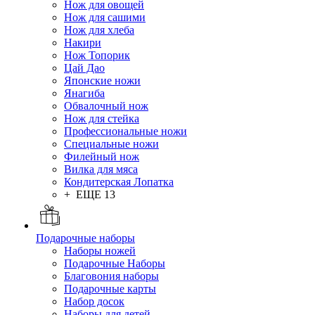
Нож для овощей
Нож для сашими
Нож для хлеба
Накири
Нож Топорик
Цай Дао
Японские ножи
Янагиба
Обвалочный нож
Нож для стейка
Профессиональные ножи
Специальные ножи
Филейный нож
Вилка для мяса
Кондитерская Лопатка
+ ЕЩЕ 13
Подарочные наборы
Наборы ножей
Подарочные Наборы
Благовония наборы
Подарочные карты
Набор досок
Наборы для детей