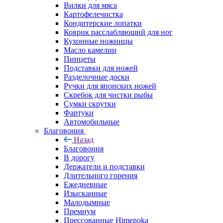
Вилки для мяса
Картофелечистка
Кондитерские лопатки
Коврик расслабляющий для ног
Кухонные ножницы
Масло камелии
Пинцеты
Подставки для ножей
Разделочные доски
Ручки для японских ножей
Скребок для чистки рыбы
Сумки скрутки
Фартуки
Автомобильные
Благовония
Назад
Благовония
В дорогу
Держатели и подставки
Длительного горения
Ежедневные
Изысканные
Малодымные
Премиум
Прессованные Himenoka