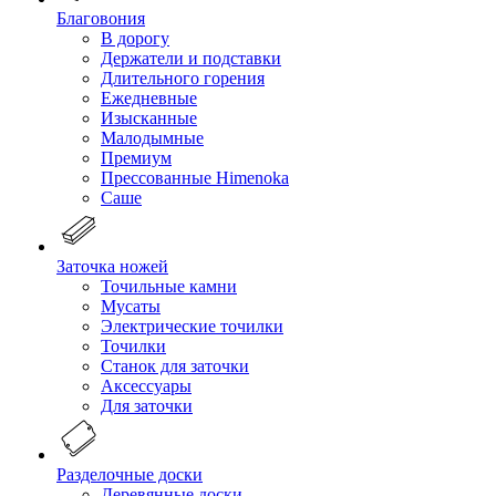
Благовония
В дорогу
Держатели и подставки
Длительного горения
Ежедневные
Изысканные
Малодымные
Премиум
Прессованные Himenoka
Саше
Заточка ножей
Точильные камни
Мусаты
Электрические точилки
Точилки
Станок для заточки
Аксессуары
Для заточки
Разделочные доски
Деревянные доски