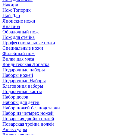
Накири
Нож Топорик
Цай Дао
Японские ножи
Янагиба
Обвалочный нож
Нож для стейка
Профессиональные ножи
Специальные ножи
Филейный нож
Вилка для мяса
Кондитерская Лопатка
Подарочные наборы
Наборы ножей
Подарочные Наборы
Благовония наборы
Подарочные карты
Набор досок
Наборы для детей
Набор ножей без подставки
Набор из четырех ножей
Поварская двойка ножей
Поварская тройка ножей
Аксессуары
Вилки для мяса