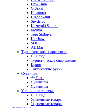
Dew Hara
G.Sakai
Hatamoto
Higonokami
Spyderco
Kazuyuki Sakurai
Mcusta
Toru Shibuya
Kershaw
SOG
AL Mar
Туристическое снаряжение
Назад
Туристическое снаряжение
Кукри
Тактические ручки
Сувениры
Назад
Сувениры
Сувениры
Уцененные товары
Назад
Уцененные товары
Уцененные товары