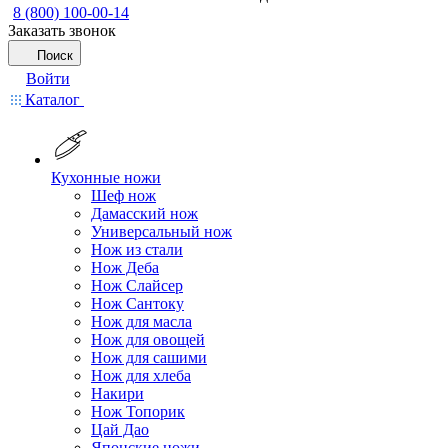
8 (800) 100-00-14
Заказать звонок
Поиск
Войти
Каталог
Кухонные ножи
Шеф нож
Дамасский нож
Универсальный нож
Нож из стали
Нож Деба
Нож Слайсер
Нож Сантоку
Нож для масла
Нож для овощей
Нож для сашими
Нож для хлеба
Накири
Нож Топорик
Цай Дао
Японские ножи