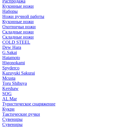
Распродажа
Кухонные ножи
Наборы
Ножи ручной работы
Кухонные ножи
Охотничьи ножи
Складные ножи
Складные ножи
COLD STEEL
Dew Hara
G.Sakai
Hatamoto
Higonokami
Spyderco
Kazuyuki Sakurai
Mcusta
Toru Shibuya
Kershaw
SOG
AL Mar
Туристическое снаряжение
Кукри
Тактические ручки
Сувениры
Сувениры