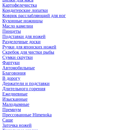
Картофелечистка
Кондитерские лопатки
Коврик расслабляющий для ног
Кухонные ножницы
Масло камелии
Пинцеты
Подставки для ножей
Разделочные доски
Ручки для японских ножей
Скребок для чистки рыбы
Сумки скрутки
Фартуки
Автомобильные
Благовония
В дорогу
Держатели и подставки
Длительного горения
Ежедневные
Изысканные
Малодымные
Премиум
Прессованные Himenoka
Саше
Заточка ножей