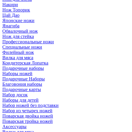
Накири
Нож Топорик
Цай Дао
Японские ножи
Янагиба
Обвалочный нож
Нож для стейка
Профессиональные ножи
Специальные ножи
Филейный нож
Вилка для мяса
Кондитерская Лопатка
Подарочные наборы
Наборы ножей
Подарочные Наборы
Благовония наборы
Подарочные карты
Набор досок
Наборы для детей
Набор ножей без подставки
Набор из четырех ножей
Поварская двойка ножей
Поварская тройка ножей
Аксессуары
Вилки для мяса