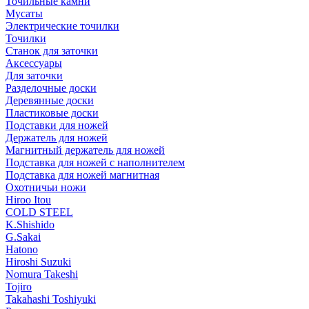
Точильные камни
Мусаты
Электрические точилки
Точилки
Станок для заточки
Аксессуары
Для заточки
Разделочные доски
Деревянные доски
Пластиковые доски
Подставки для ножей
Держатель для ножей
Магнитный держатель для ножей
Подставка для ножей с наполнителем
Подставка для ножей магнитная
Охотничьи ножи
Hiroo Itou
COLD STEEL
K.Shishido
G.Sakai
Hatono
Hiroshi Suzuki
Nomura Takeshi
Tojiro
Takahashi Toshiyuki