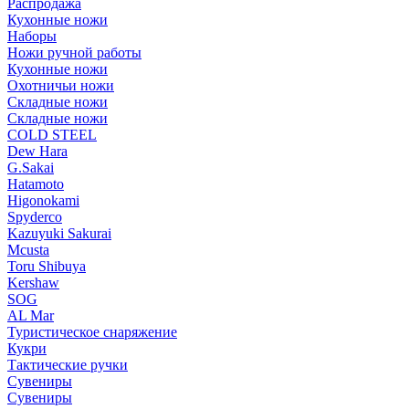
Распродажа
Кухонные ножи
Наборы
Ножи ручной работы
Кухонные ножи
Охотничьи ножи
Складные ножи
Складные ножи
COLD STEEL
Dew Hara
G.Sakai
Hatamoto
Higonokami
Spyderco
Kazuyuki Sakurai
Mcusta
Toru Shibuya
Kershaw
SOG
AL Mar
Туристическое снаряжение
Кукри
Тактические ручки
Сувениры
Сувениры