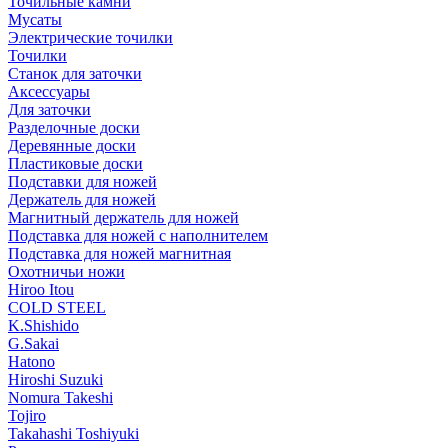
Точильные камни
Мусаты
Электрические точилки
Точилки
Станок для заточки
Аксессуары
Для заточки
Разделочные доски
Деревянные доски
Пластиковые доски
Подставки для ножей
Держатель для ножей
Магнитный держатель для ножей
Подставка для ножей с наполнителем
Подставка для ножей магнитная
Охотничьи ножи
Hiroo Itou
COLD STEEL
K.Shishido
G.Sakai
Hatono
Hiroshi Suzuki
Nomura Takeshi
Tojiro
Takahashi Toshiyuki