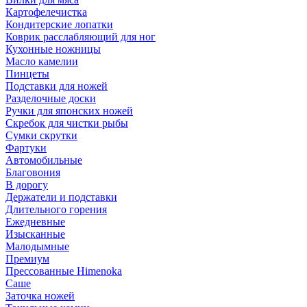
Картофелечистка
Кондитерские лопатки
Коврик расслабляющий для ног
Кухонные ножницы
Масло камелии
Пинцеты
Подставки для ножей
Разделочные доски
Ручки для японских ножей
Скребок для чистки рыбы
Сумки скрутки
Фартуки
Автомобильные
Благовония
В дорогу
Держатели и подставки
Длительного горения
Ежедневные
Изысканные
Малодымные
Премиум
Прессованные Himenoka
Саше
Заточка ножей