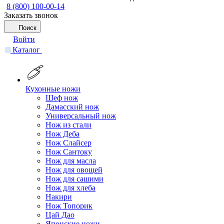
8 (800) 100-00-14
Заказать звонок
Поиск
Войти
Каталог
Кухонные ножи
Шеф нож
Дамасский нож
Универсальный нож
Нож из стали
Нож Деба
Нож Слайсер
Нож Сантоку
Нож для масла
Нож для овощей
Нож для сашими
Нож для хлеба
Накири
Нож Топорик
Цай Дао
Японские ножи