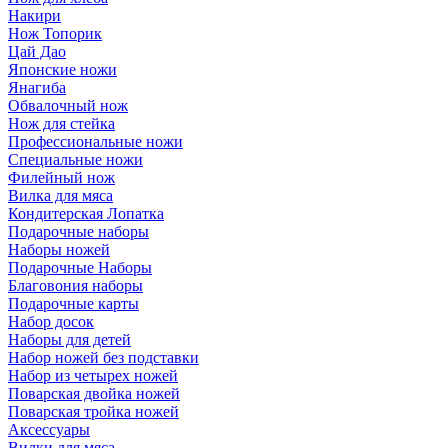
Накири
Нож Топорик
Цай Дао
Японские ножи
Янагиба
Обвалочный нож
Нож для стейка
Профессиональные ножи
Специальные ножи
Филейный нож
Вилка для мяса
Кондитерская Лопатка
Подарочные наборы
Наборы ножей
Подарочные Наборы
Благовония наборы
Подарочные карты
Набор досок
Наборы для детей
Набор ножей без подставки
Набор из четырех ножей
Поварская двойка ножей
Поварская тройка ножей
Аксессуары
Вилки для мяса