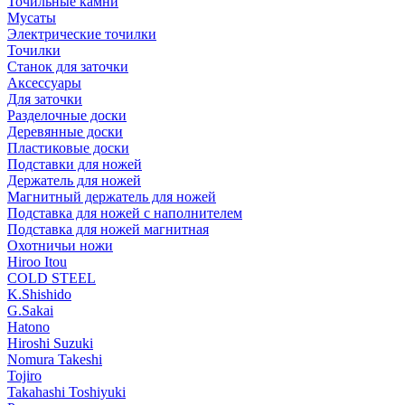
Точильные камни
Мусаты
Электрические точилки
Точилки
Станок для заточки
Аксессуары
Для заточки
Разделочные доски
Деревянные доски
Пластиковые доски
Подставки для ножей
Держатель для ножей
Магнитный держатель для ножей
Подставка для ножей с наполнителем
Подставка для ножей магнитная
Охотничьи ножи
Hiroo Itou
COLD STEEL
K.Shishido
G.Sakai
Hatono
Hiroshi Suzuki
Nomura Takeshi
Tojiro
Takahashi Toshiyuki