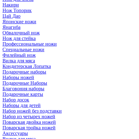
Накири
Нож Топорик
Цай Дао
Японские ножи
Янагиба
Обвалочный нож
Нож для стейка
Профессиональные ножи
Специальные ножи
Филейный нож
Вилка для мяса
Кондитерская Лопатка
Подарочные наборы
Наборы ножей
Подарочные Наборы
Благовония наборы
Подарочные карты
Набор досок
Наборы для детей
Набор ножей без подставки
Набор из четырех ножей
Поварская двойка ножей
Поварская тройка ножей
Аксессуары
Вилки для мяса