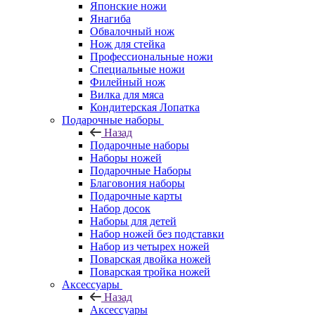
Японские ножи
Янагиба
Обвалочный нож
Нож для стейка
Профессиональные ножи
Специальные ножи
Филейный нож
Вилка для мяса
Кондитерская Лопатка
Подарочные наборы
Назад
Подарочные наборы
Наборы ножей
Подарочные Наборы
Благовония наборы
Подарочные карты
Набор досок
Наборы для детей
Набор ножей без подставки
Набор из четырех ножей
Поварская двойка ножей
Поварская тройка ножей
Аксессуары
Назад
Аксессуары