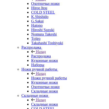
Охотничьи ножи
Hiroo Itou
COLD STEEL
K.Shishido
G.Sakai
Hatono
Hiroshi Suzuki
Nomura Takeshi
Tojiro
Takahashi Toshiyuki
Распродажа
Назад
Распродажа
Кухонные ножи
Наборы
Ножи ручной работы
Назад
Ножи ручной работы
Кухонные ножи
Охотничьи ножи
Складные ножи
Складные ножи
Назад
Складные ножи
COLD STEEL