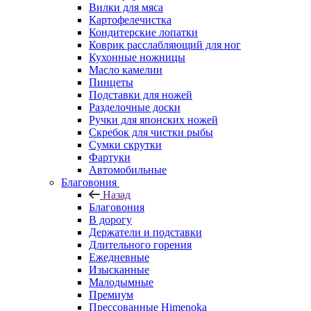
Вилки для мяса
Картофелечистка
Кондитерские лопатки
Коврик расслабляющий для ног
Кухонные ножницы
Масло камелии
Пинцеты
Подставки для ножей
Разделочные доски
Ручки для японских ножей
Скребок для чистки рыбы
Сумки скрутки
Фартуки
Автомобильные
Благовония
Назад
Благовония
В дорогу
Держатели и подставки
Длительного горения
Ежедневные
Изысканные
Малодымные
Премиум
Прессованные Himenoka