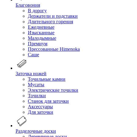
Благовония
В дорогу
Держатели и подставки
Длительного горения
Ежедневные
Изысканные
Малодымные
Премиум
Прессованные Himenoka
Саше
Заточка ножей
Точильные камни
Мусаты
Электрические точилки
Точилки
Станок для заточки
Аксессуары
Для заточки
Разделочные доски
Деревянные доски