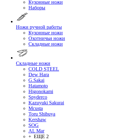
Кухонные ножи
Наборы
Ножи ручной работы
Кухонные ножи
Охотничьи ножи
Складные ножи
Складные ножи
COLD STEEL
Dew Hara
G.Sakai
Hatamoto
Higonokami
Spyderco
Kazuyuki Sakurai
Mcusta
Toru Shibuya
Kershaw
SOG
AL Mar
+ ЕЩЕ 2