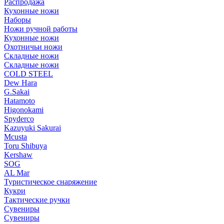
Распродажа
Кухонные ножи
Наборы
Ножи ручной работы
Кухонные ножи
Охотничьи ножи
Складные ножи
Складные ножи
COLD STEEL
Dew Hara
G.Sakai
Hatamoto
Higonokami
Spyderco
Kazuyuki Sakurai
Mcusta
Toru Shibuya
Kershaw
SOG
AL Mar
Туристическое снаряжение
Кукри
Тактические ручки
Сувениры
Сувениры