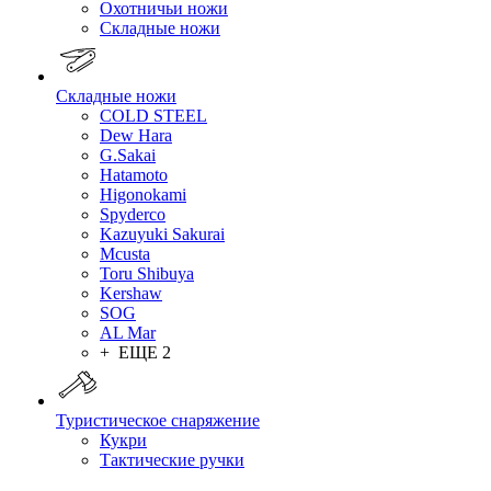
Охотничьи ножи
Складные ножи
Складные ножи
COLD STEEL
Dew Hara
G.Sakai
Hatamoto
Higonokami
Spyderco
Kazuyuki Sakurai
Mcusta
Toru Shibuya
Kershaw
SOG
AL Mar
+ ЕЩЕ 2
Туристическое снаряжение
Кукри
Тактические ручки