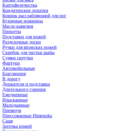
Картофелечистка
Кондитерские лопатки
Коврик расслабляющий для ног
Кухонные ножницы
Масло камелии
Пинцеты
Подставки для ножей
Разделочные доски
Ручки для японских ножей
Скребок для чистки рыбы
Сумки скрутки
Фартуки
Автомобильные
Благовония
В дорогу
Держатели и подставки
Длительного горения
Ежедневные
Изысканные
Малодымные
Премиум
Прессованные Himenoka
Саше
Заточка ножей