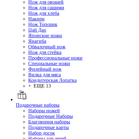
Нож для овощей
Нож для сашими
Нож для хлеба
Накири
Нож Топорик
Цай Дао
Японские ножи
Янагиба
Обвалочный нож
Нож для стейка
Профессиональные ножи
Специальные ножи
Филейный нож
Вилка для мяса
Кондитерская Лопатка
+ ЕЩЕ 13
Подарочные наборы
Наборы ножей
Подарочные Наборы
Благовония наборы
Подарочные карты
Набор досок
Наборы для детей