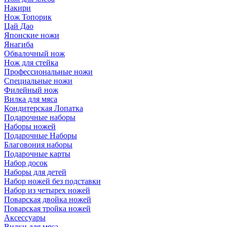
Накири
Нож Топорик
Цай Дао
Японские ножи
Янагиба
Обвалочный нож
Нож для стейка
Профессиональные ножи
Специальные ножи
Филейный нож
Вилка для мяса
Кондитерская Лопатка
Подарочные наборы
Наборы ножей
Подарочные Наборы
Благовония наборы
Подарочные карты
Набор досок
Наборы для детей
Набор ножей без подставки
Набор из четырех ножей
Поварская двойка ножей
Поварская тройка ножей
Аксессуары
Вилки для мяса