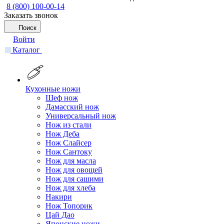
8 (800) 100-00-14
Заказать звонок
Поиск
Войти
Каталог
Кухонные ножи
Шеф нож
Дамасский нож
Универсальный нож
Нож из стали
Нож Деба
Нож Слайсер
Нож Сантоку
Нож для масла
Нож для овощей
Нож для сашими
Нож для хлеба
Накири
Нож Топорик
Цай Дао
Японские ножи