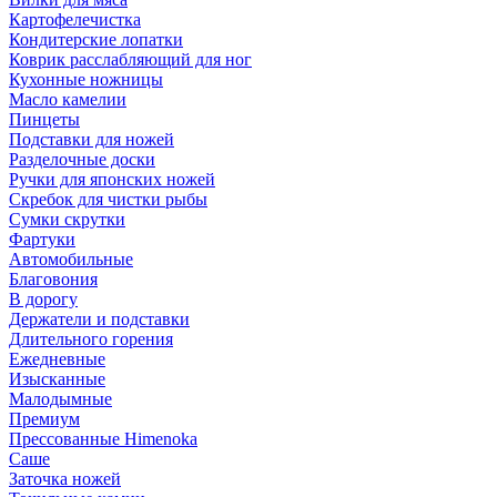
Картофелечистка
Кондитерские лопатки
Коврик расслабляющий для ног
Кухонные ножницы
Масло камелии
Пинцеты
Подставки для ножей
Разделочные доски
Ручки для японских ножей
Скребок для чистки рыбы
Сумки скрутки
Фартуки
Автомобильные
Благовония
В дорогу
Держатели и подставки
Длительного горения
Ежедневные
Изысканные
Малодымные
Премиум
Прессованные Himenoka
Саше
Заточка ножей