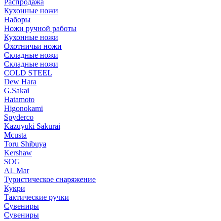
Распродажа
Кухонные ножи
Наборы
Ножи ручной работы
Кухонные ножи
Охотничьи ножи
Складные ножи
Складные ножи
COLD STEEL
Dew Hara
G.Sakai
Hatamoto
Higonokami
Spyderco
Kazuyuki Sakurai
Mcusta
Toru Shibuya
Kershaw
SOG
AL Mar
Туристическое снаряжение
Кукри
Тактические ручки
Сувениры
Сувениры