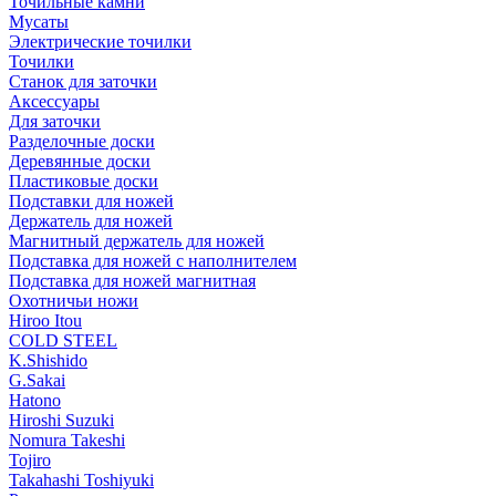
Точильные камни
Мусаты
Электрические точилки
Точилки
Станок для заточки
Аксессуары
Для заточки
Разделочные доски
Деревянные доски
Пластиковые доски
Подставки для ножей
Держатель для ножей
Магнитный держатель для ножей
Подставка для ножей с наполнителем
Подставка для ножей магнитная
Охотничьи ножи
Hiroo Itou
COLD STEEL
K.Shishido
G.Sakai
Hatono
Hiroshi Suzuki
Nomura Takeshi
Tojiro
Takahashi Toshiyuki