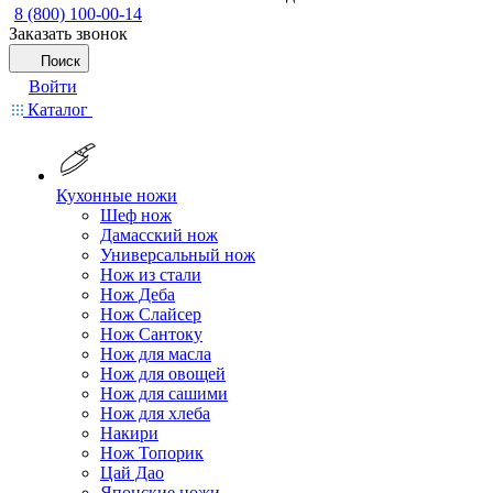
8 (800) 100-00-14
Заказать звонок
Поиск
Войти
Каталог
Кухонные ножи
Шеф нож
Дамасский нож
Универсальный нож
Нож из стали
Нож Деба
Нож Слайсер
Нож Сантоку
Нож для масла
Нож для овощей
Нож для сашими
Нож для хлеба
Накири
Нож Топорик
Цай Дао
Японские ножи