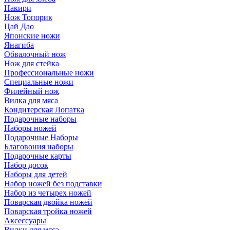
Накири
Нож Топорик
Цай Дао
Японские ножи
Янагиба
Обвалочный нож
Нож для стейка
Профессиональные ножи
Специальные ножи
Филейный нож
Вилка для мяса
Кондитерская Лопатка
Подарочные наборы
Наборы ножей
Подарочные Наборы
Благовония наборы
Подарочные карты
Набор досок
Наборы для детей
Набор ножей без подставки
Набор из четырех ножей
Поварская двойка ножей
Поварская тройка ножей
Аксессуары
Вилки для мяса