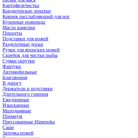
Картофелечистка
Кондитерские лопатки
Коврик расслабляющий для ног
Кухонные ножницы
Масло камелии
Пинцеты
Подставки для ножей
Разделочные доски
Ручки для японских ножей
Скребок для чистки рыбы
Сумки скрутки
Фартуки
Автомобильные
Благовония
В дорогу
Держатели и подставки
Длительного горения
Ежедневные
Изысканные
Малодымные
Премиум
Прессованные Himenoka
Саше
Заточка ножей