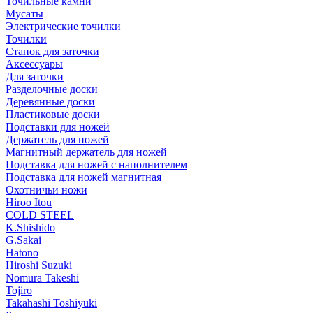
Точильные камни
Мусаты
Электрические точилки
Точилки
Станок для заточки
Аксессуары
Для заточки
Разделочные доски
Деревянные доски
Пластиковые доски
Подставки для ножей
Держатель для ножей
Магнитный держатель для ножей
Подставка для ножей с наполнителем
Подставка для ножей магнитная
Охотничьи ножи
Hiroo Itou
COLD STEEL
K.Shishido
G.Sakai
Hatono
Hiroshi Suzuki
Nomura Takeshi
Tojiro
Takahashi Toshiyuki