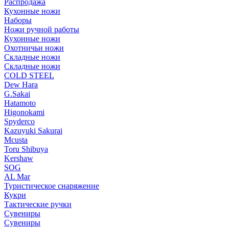
Распродажа
Кухонные ножи
Наборы
Ножи ручной работы
Кухонные ножи
Охотничьи ножи
Складные ножи
Складные ножи
COLD STEEL
Dew Hara
G.Sakai
Hatamoto
Higonokami
Spyderco
Kazuyuki Sakurai
Mcusta
Toru Shibuya
Kershaw
SOG
AL Mar
Туристическое снаряжение
Кукри
Тактические ручки
Сувениры
Сувениры