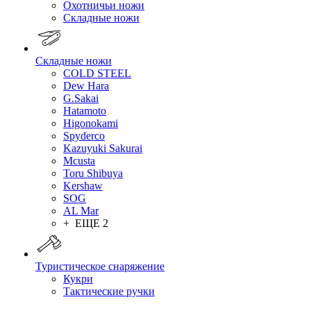
Охотничьи ножи
Складные ножи
Складные ножи
COLD STEEL
Dew Hara
G.Sakai
Hatamoto
Higonokami
Spyderco
Kazuyuki Sakurai
Mcusta
Toru Shibuya
Kershaw
SOG
AL Mar
+ ЕЩЕ 2
Туристическое снаряжение
Кукри
Тактические ручки