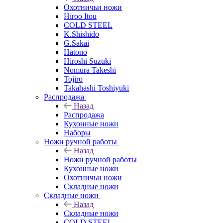
Охотничьи ножи
Hiroo Itou
COLD STEEL
K.Shishido
G.Sakai
Hatono
Hiroshi Suzuki
Nomura Takeshi
Tojiro
Takahashi Toshiyuki
Распродажа
Назад
Распродажа
Кухонные ножи
Наборы
Ножи ручной работы
Назад
Ножи ручной работы
Кухонные ножи
Охотничьи ножи
Складные ножи
Складные ножи
Назад
Складные ножи
COLD STEEL