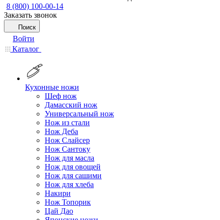
8 (800) 100-00-14
Заказать звонок
Поиск
Войти
Каталог
Кухонные ножи
Шеф нож
Дамасский нож
Универсальный нож
Нож из стали
Нож Деба
Нож Слайсер
Нож Сантоку
Нож для масла
Нож для овощей
Нож для сашими
Нож для хлеба
Накири
Нож Топорик
Цай Дао
Японские ножи