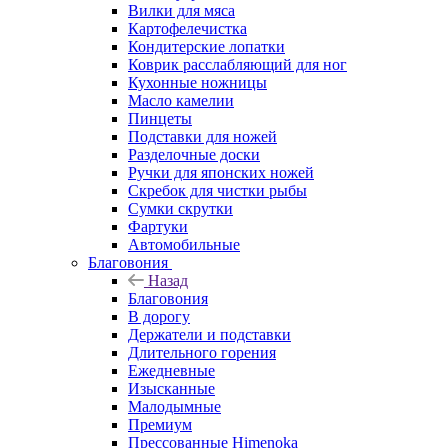
Вилки для мяса
Картофелечистка
Кондитерские лопатки
Коврик расслабляющий для ног
Кухонные ножницы
Масло камелии
Пинцеты
Подставки для ножей
Разделочные доски
Ручки для японских ножей
Скребок для чистки рыбы
Сумки скрутки
Фартуки
Автомобильные
Благовония
Назад
Благовония
В дорогу
Держатели и подставки
Длительного горения
Ежедневные
Изысканные
Малодымные
Премиум
Прессованные Himenoka