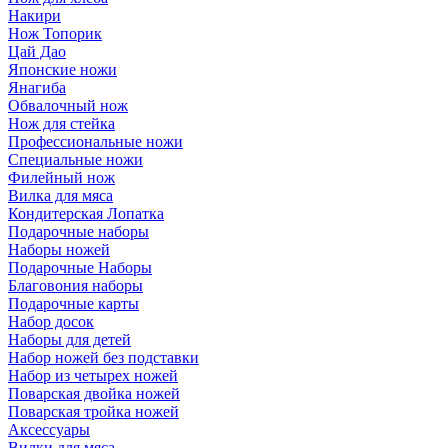
Накири
Нож Топорик
Цай Дао
Японские ножи
Янагиба
Обвалочный нож
Нож для стейка
Профессиональные ножи
Специальные ножи
Филейный нож
Вилка для мяса
Кондитерская Лопатка
Подарочные наборы
Наборы ножей
Подарочные Наборы
Благовония наборы
Подарочные карты
Набор досок
Наборы для детей
Набор ножей без подставки
Набор из четырех ножей
Поварская двойка ножей
Поварская тройка ножей
Аксессуары
Вилки для мяса