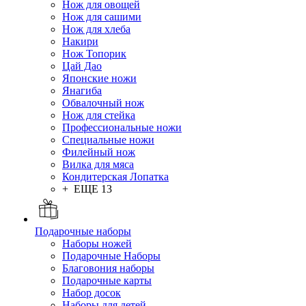
Нож для овощей
Нож для сашими
Нож для хлеба
Накири
Нож Топорик
Цай Дао
Японские ножи
Янагиба
Обвалочный нож
Нож для стейка
Профессиональные ножи
Специальные ножи
Филейный нож
Вилка для мяса
Кондитерская Лопатка
+ ЕЩЕ 13
Подарочные наборы
Наборы ножей
Подарочные Наборы
Благовония наборы
Подарочные карты
Набор досок
Наборы для детей