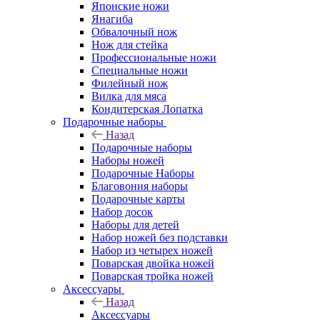
Японские ножи
Янагиба
Обвалочный нож
Нож для стейка
Профессиональные ножи
Специальные ножи
Филейный нож
Вилка для мяса
Кондитерская Лопатка
Подарочные наборы
Назад
Подарочные наборы
Наборы ножей
Подарочные Наборы
Благовония наборы
Подарочные карты
Набор досок
Наборы для детей
Набор ножей без подставки
Набор из четырех ножей
Поварская двойка ножей
Поварская тройка ножей
Аксессуары
Назад
Аксессуары