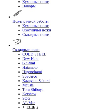
Кухонные ножи
Наборы
Ножи ручной работы
Кухонные ножи
Охотничьи ножи
Складные ножи
Складные ножи
COLD STEEL
Dew Hara
G.Sakai
Hatamoto
Higonokami
Spyderco
Kazuyuki Sakurai
Mcusta
Toru Shibuya
Kershaw
SOG
AL Mar
+ ЕЩЕ 2