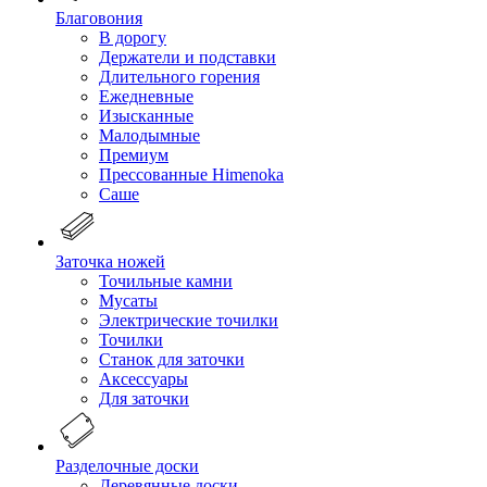
Благовония
В дорогу
Держатели и подставки
Длительного горения
Ежедневные
Изысканные
Малодымные
Премиум
Прессованные Himenoka
Саше
Заточка ножей
Точильные камни
Мусаты
Электрические точилки
Точилки
Станок для заточки
Аксессуары
Для заточки
Разделочные доски
Деревянные доски