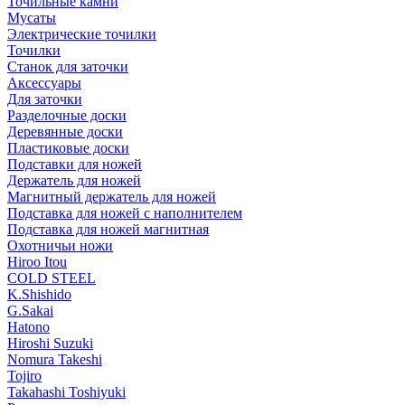
Точильные камни
Мусаты
Электрические точилки
Точилки
Станок для заточки
Аксессуары
Для заточки
Разделочные доски
Деревянные доски
Пластиковые доски
Подставки для ножей
Держатель для ножей
Магнитный держатель для ножей
Подставка для ножей с наполнителем
Подставка для ножей магнитная
Охотничьи ножи
Hiroo Itou
COLD STEEL
K.Shishido
G.Sakai
Hatono
Hiroshi Suzuki
Nomura Takeshi
Tojiro
Takahashi Toshiyuki