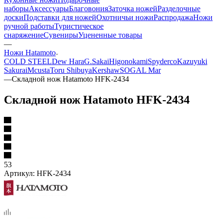
наборы
Аксессуары
Благовония
Заточка ножей
Разделочные
доски
Подставки для ножей
Охотничьи ножи
Распродажа
Ножи
ручной работы
Туристическое
снаряжение
Сувениры
Уцененные товары
—
Ножи Hatamoto
COLD STEEL
Dew Hara
G.Sakai
Higonokami
Spyderco
Kazuyuki
Sakurai
Mcusta
Toru Shibuya
Kershaw
SOG
AL Mar
—
Складной нож Hatamoto HFK-2434
Складной нож Hatamoto HFK-2434
53
Артикул:
HFK-2434