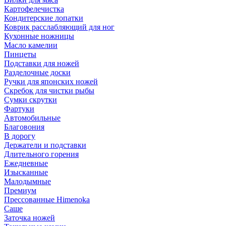
Картофелечистка
Кондитерские лопатки
Коврик расслабляющий для ног
Кухонные ножницы
Масло камелии
Пинцеты
Подставки для ножей
Разделочные доски
Ручки для японских ножей
Скребок для чистки рыбы
Сумки скрутки
Фартуки
Автомобильные
Благовония
В дорогу
Держатели и подставки
Длительного горения
Ежедневные
Изысканные
Малодымные
Премиум
Прессованные Himenoka
Саше
Заточка ножей