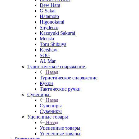
Dew Hara
G.Sakai
Hatamoto
Higonokami
Spyderco
Kazuyuki Sakurai
Mcusta
Toru Shibuya
Kershaw
SOG
AL Mar
Туристическое снаряжение
Назад
Туристическое снаряжение
Кукри
Тактические ручки
Сувениры
Назад
Сувениры
Сувениры
Уцененные товары
Назад
Уцененные товары
Уцененные товары