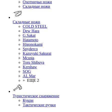
Охотничьи ножи
Складные ножи
Складные ножи
COLD STEEL
Dew Hara
G.Sakai
Hatamoto
Higonokami
Spyderco
Kazuyuki Sakurai
Mcusta
Toru Shibuya
Kershaw
SOG
AL Mar
+ ЕЩЕ 2
Туристическое снаряжение
Кукри
Тактические ручки