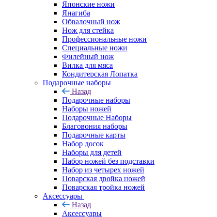
Японские ножи
Янагиба
Обвалочный нож
Нож для стейка
Профессиональные ножи
Специальные ножи
Филейный нож
Вилка для мяса
Кондитерская Лопатка
Подарочные наборы
Назад
Подарочные наборы
Наборы ножей
Подарочные Наборы
Благовония наборы
Подарочные карты
Набор досок
Наборы для детей
Набор ножей без подставки
Набор из четырех ножей
Поварская двойка ножей
Поварская тройка ножей
Аксессуары
Назад
Аксессуары