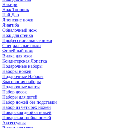
Накири
Нож Топорик
Цай Дао
Японские ножи
Янагиба
Обвалочный нож
Нож для стейка
Профессиональные ножи
Специальные ножи
Филейный нож
Вилка для мяса
Кондитерская Лопатка
Подарочные наборы
Наборы ножей
Подарочные Наборы
Благовония наборы
Подарочные карты
Набор досок
Наборы для детей
Набор ножей без подставки
Набор из четырех ножей
Поварская двойка ножей
Поварская тройка ножей
Аксессуары
Вилки для мяса