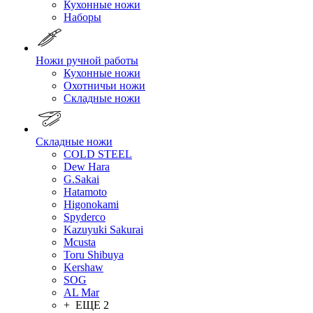
Кухонные ножи
Наборы
Ножи ручной работы
Кухонные ножи
Охотничьи ножи
Складные ножи
Складные ножи
COLD STEEL
Dew Hara
G.Sakai
Hatamoto
Higonokami
Spyderco
Kazuyuki Sakurai
Mcusta
Toru Shibuya
Kershaw
SOG
AL Mar
+ ЕЩЕ 2