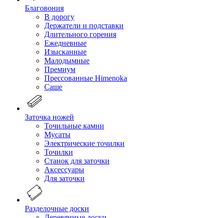
Благовония
В дорогу
Держатели и подставки
Длительного горения
Ежедневные
Изысканные
Малодымные
Премиум
Прессованные Himenoka
Саше
Заточка ножей
Точильные камни
Мусаты
Электрические точилки
Точилки
Станок для заточки
Аксессуары
Для заточки
Разделочные доски
Деревянные доски