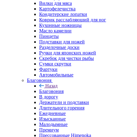
Вилки для мяса
Картофелечистка
Кондитерские лопатки
Коврик расслабляющий для ног
Кухонные ножницы
Масло камелии
Пинцеты
Подставки для ножей
Разделочные доски
Ручки для японских ножей
Скребок для чистки рыбы
Сумки скрутки
Фартуки
Автомобильные
Благовония
Назад
Благовония
В дорогу
Держатели и подставки
Длительного горения
Ежедневные
Изысканные
Малодымные
Премиум
Прессованные Himenoka