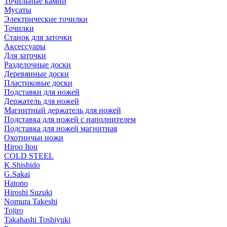
Точильные камни
Мусаты
Электрические точилки
Точилки
Станок для заточки
Аксессуары
Для заточки
Разделочные доски
Деревянные доски
Пластиковые доски
Подставки для ножей
Держатель для ножей
Магнитный держатель для ножей
Подставка для ножей с наполнителем
Подставка для ножей магнитная
Охотничьи ножи
Hiroo Itou
COLD STEEL
K.Shishido
G.Sakai
Hatono
Hiroshi Suzuki
Nomura Takeshi
Tojiro
Takahashi Toshiyuki