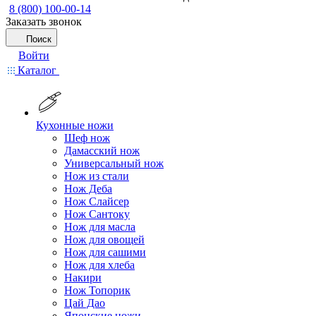
8 (800) 100-00-14
Заказать звонок
Поиск
Войти
Каталог
Кухонные ножи
Шеф нож
Дамасский нож
Универсальный нож
Нож из стали
Нож Деба
Нож Слайсер
Нож Сантоку
Нож для масла
Нож для овощей
Нож для сашими
Нож для хлеба
Накири
Нож Топорик
Цай Дао
Японские ножи