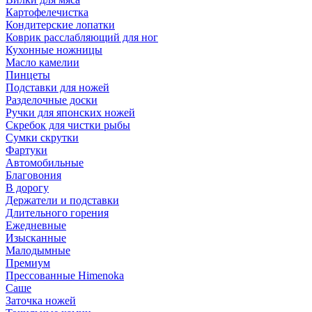
Картофелечистка
Кондитерские лопатки
Коврик расслабляющий для ног
Кухонные ножницы
Масло камелии
Пинцеты
Подставки для ножей
Разделочные доски
Ручки для японских ножей
Скребок для чистки рыбы
Сумки скрутки
Фартуки
Автомобильные
Благовония
В дорогу
Держатели и подставки
Длительного горения
Ежедневные
Изысканные
Малодымные
Премиум
Прессованные Himenoka
Саше
Заточка ножей