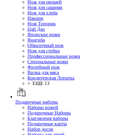
Нож для овощей
Нож для сашими
Нож для хлеба
Накири
Нож Топорик
Цай Дао
Японские ножи
Янагиба
Обвалочный нож
Нож для стейка
Профессиональные ножи
Специальные ножи
Филейный нож
Вилка для мяса
Кондитерская Лопатка
+ ЕЩЕ 13
Подарочные наборы
Наборы ножей
Подарочные Наборы
Благовония наборы
Подарочные карты
Набор досок
Наборы для детей