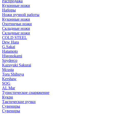
Распродажа
Кухонные ножи
Наборы
Ножи ручной работы
Кухонные ножи
Охотничьи ножи
Складные ножи
Складные ножи
COLD STEEL
Dew Hara
G.Sakai
Hatamoto
Higonokami
Spyderco
Kazuyuki Sakurai
Mcusta
Toru Shibuya
Kershaw
SOG
AL Mar
Туристическое снаряжение
Кукри
Тактические ручки
Сувениры
Сувениры