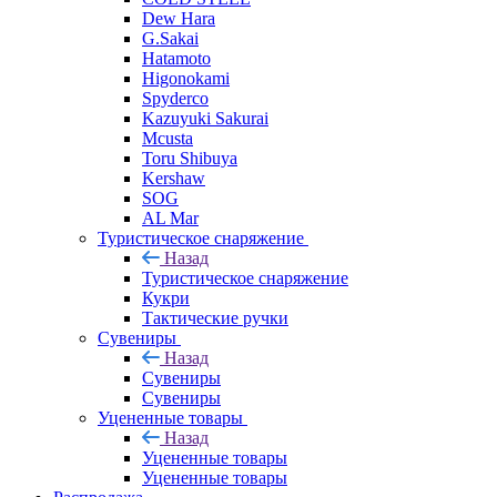
Dew Hara
G.Sakai
Hatamoto
Higonokami
Spyderco
Kazuyuki Sakurai
Mcusta
Toru Shibuya
Kershaw
SOG
AL Mar
Туристическое снаряжение
Назад
Туристическое снаряжение
Кукри
Тактические ручки
Сувениры
Назад
Сувениры
Сувениры
Уцененные товары
Назад
Уцененные товары
Уцененные товары