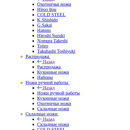
Охотничьи ножи
Hiroo Itou
COLD STEEL
K.Shishido
G.Sakai
Hatono
Hiroshi Suzuki
Nomura Takeshi
Tojiro
Takahashi Toshiyuki
Распродажа
Назад
Распродажа
Кухонные ножи
Наборы
Ножи ручной работы
Назад
Ножи ручной работы
Кухонные ножи
Охотничьи ножи
Складные ножи
Складные ножи
Назад
Складные ножи
COLD STEEL