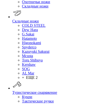
Охотничьи ножи
Складные ножи
Складные ножи
COLD STEEL
Dew Hara
G.Sakai
Hatamoto
Higonokami
Spyderco
Kazuyuki Sakurai
Mcusta
Toru Shibuya
Kershaw
SOG
AL Mar
+ ЕЩЕ 2
Туристическое снаряжение
Кукри
Тактические ручки