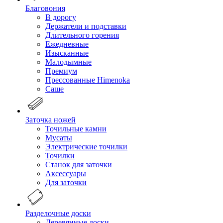
Благовония
В дорогу
Держатели и подставки
Длительного горения
Ежедневные
Изысканные
Малодымные
Премиум
Прессованные Himenoka
Саше
Заточка ножей
Точильные камни
Мусаты
Электрические точилки
Точилки
Станок для заточки
Аксессуары
Для заточки
Разделочные доски
Деревянные доски