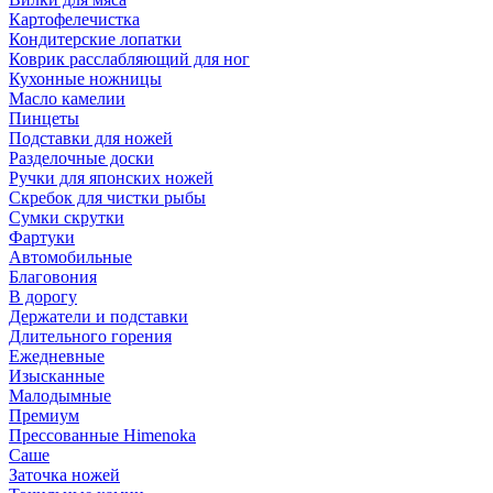
Картофелечистка
Кондитерские лопатки
Коврик расслабляющий для ног
Кухонные ножницы
Масло камелии
Пинцеты
Подставки для ножей
Разделочные доски
Ручки для японских ножей
Скребок для чистки рыбы
Сумки скрутки
Фартуки
Автомобильные
Благовония
В дорогу
Держатели и подставки
Длительного горения
Ежедневные
Изысканные
Малодымные
Премиум
Прессованные Himenoka
Саше
Заточка ножей