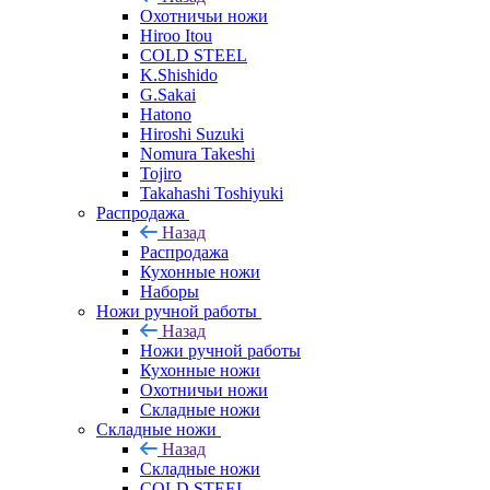
Охотничьи ножи
Hiroo Itou
COLD STEEL
K.Shishido
G.Sakai
Hatono
Hiroshi Suzuki
Nomura Takeshi
Tojiro
Takahashi Toshiyuki
Распродажа
Назад
Распродажа
Кухонные ножи
Наборы
Ножи ручной работы
Назад
Ножи ручной работы
Кухонные ножи
Охотничьи ножи
Складные ножи
Складные ножи
Назад
Складные ножи
COLD STEEL