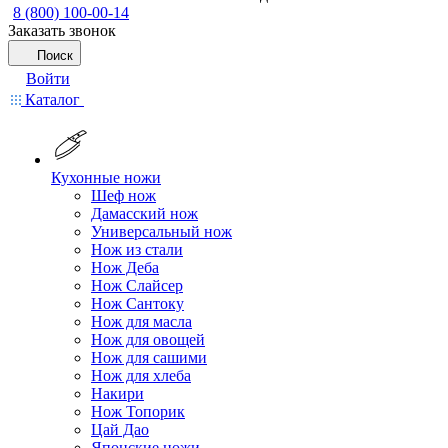
8 (800) 100-00-14
Заказать звонок
Поиск
Войти
Каталог
Кухонные ножи
Шеф нож
Дамасский нож
Универсальный нож
Нож из стали
Нож Деба
Нож Слайсер
Нож Сантоку
Нож для масла
Нож для овощей
Нож для сашими
Нож для хлеба
Накири
Нож Топорик
Цай Дао
Японские ножи