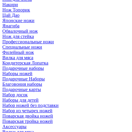
Накири
Нож Топорик
Цай Дао
Японские ножи
Янагиба
Обвалочный нож
Нож для стейка
Профессиональные ножи
Специальные ножи
Филейный нож
Вилка для мяса
Кондитерская Лопатка
Подарочные наборы
Наборы ножей
Подарочные Наборы
Благовония наборы
Подарочные карты
Набор досок
Наборы для детей
Набор ножей без подставки
Набор из четырех ножей
Поварская двойка ножей
Поварская тройка ножей
Аксессуары
Вилки для мяса