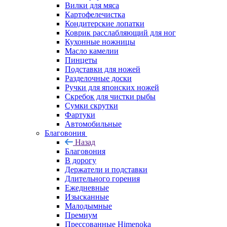
Вилки для мяса
Картофелечистка
Кондитерские лопатки
Коврик расслабляющий для ног
Кухонные ножницы
Масло камелии
Пинцеты
Подставки для ножей
Разделочные доски
Ручки для японских ножей
Скребок для чистки рыбы
Сумки скрутки
Фартуки
Автомобильные
Благовония
Назад
Благовония
В дорогу
Держатели и подставки
Длительного горения
Ежедневные
Изысканные
Малодымные
Премиум
Прессованные Himenoka