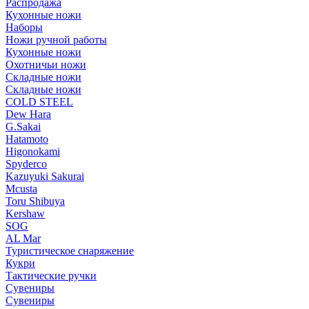
Распродажа
Кухонные ножи
Наборы
Ножи ручной работы
Кухонные ножи
Охотничьи ножи
Складные ножи
Складные ножи
COLD STEEL
Dew Hara
G.Sakai
Hatamoto
Higonokami
Spyderco
Kazuyuki Sakurai
Mcusta
Toru Shibuya
Kershaw
SOG
AL Mar
Туристическое снаряжение
Кукри
Тактические ручки
Сувениры
Сувениры