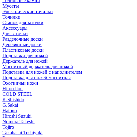
Точильные камни
Мусаты
Электрические точилки
Точилки
Станок для заточки
Аксессуары
Для заточки
Разделочные доски
Деревянные доски
Пластиковые доски
Подставки для ножей
Держатель для ножей
Магнитный держатель для ножей
Подставка для ножей с наполнителем
Подставка для ножей магнитная
Охотничьи ножи
Hiroo Itou
COLD STEEL
K.Shishido
G.Sakai
Hatono
Hiroshi Suzuki
Nomura Takeshi
Tojiro
Takahashi Toshiyuki