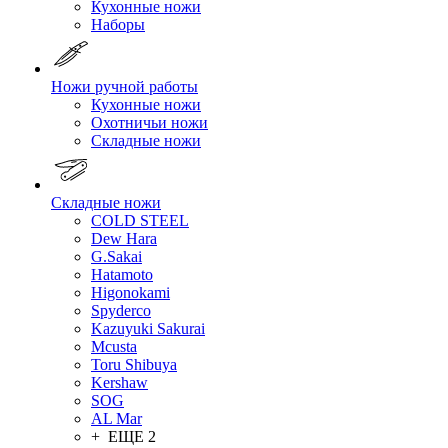
Кухонные ножи
Наборы
Ножи ручной работы
Кухонные ножи
Охотничьи ножи
Складные ножи
Складные ножи
COLD STEEL
Dew Hara
G.Sakai
Hatamoto
Higonokami
Spyderco
Kazuyuki Sakurai
Mcusta
Toru Shibuya
Kershaw
SOG
AL Mar
+ ЕЩЕ 2