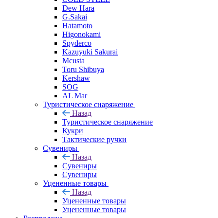
Dew Hara
G.Sakai
Hatamoto
Higonokami
Spyderco
Kazuyuki Sakurai
Mcusta
Toru Shibuya
Kershaw
SOG
AL Mar
Туристическое снаряжение
Назад
Туристическое снаряжение
Кукри
Тактические ручки
Сувениры
Назад
Сувениры
Сувениры
Уцененные товары
Назад
Уцененные товары
Уцененные товары