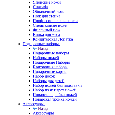
Японские ножи
Янагиба
Обвалочный нож
Нож для стейка
Профессиональные ножи
Специальные ножи
Филейный нож
Вилка для мяса
Кондитерская Лопатка
Подарочные наборы
Назад
Подарочные наборы
Наборы ножей
Подарочные Наборы
Благовония наборы
Подарочные карты
Набор досок
Наборы для детей
Набор ножей без подставки
Набор из четырех ножей
Поварская двойка ножей
Поварская тройка ножей
Аксессуары
Назад
Аксессуары