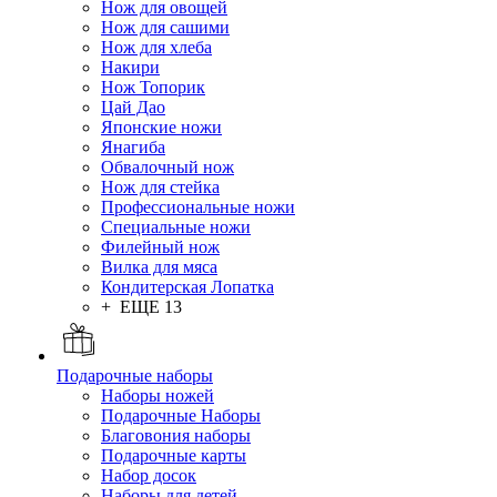
Нож для овощей
Нож для сашими
Нож для хлеба
Накири
Нож Топорик
Цай Дао
Японские ножи
Янагиба
Обвалочный нож
Нож для стейка
Профессиональные ножи
Специальные ножи
Филейный нож
Вилка для мяса
Кондитерская Лопатка
+ ЕЩЕ 13
Подарочные наборы
Наборы ножей
Подарочные Наборы
Благовония наборы
Подарочные карты
Набор досок
Наборы для детей