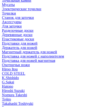
Точильные камни
Мусаты
Электрические точилки
Точилки
Станок для заточки
Аксессуары
Для заточки
Разделочные доски
Деревянные доски
Пластиковые доски
Подставки для ножей
Держатель для ножей
Магнитный держатель для ножей
Подставка для ножей с наполнителем
Подставка для ножей магнитная
Охотничьи ножи
Hiroo Itou
COLD STEEL
K.Shishido
G.Sakai
Hatono
Hiroshi Suzuki
Nomura Takeshi
Tojiro
Takahashi Toshiyuki