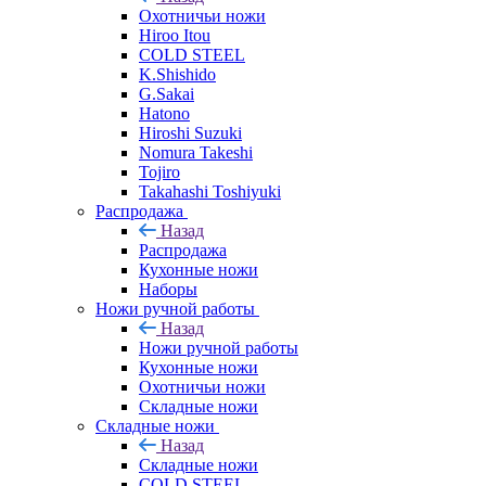
Охотничьи ножи
Hiroo Itou
COLD STEEL
K.Shishido
G.Sakai
Hatono
Hiroshi Suzuki
Nomura Takeshi
Tojiro
Takahashi Toshiyuki
Распродажа
Назад
Распродажа
Кухонные ножи
Наборы
Ножи ручной работы
Назад
Ножи ручной работы
Кухонные ножи
Охотничьи ножи
Складные ножи
Складные ножи
Назад
Складные ножи
COLD STEEL