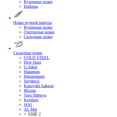
Кухонные ножи
Наборы
Ножи ручной работы
Кухонные ножи
Охотничьи ножи
Складные ножи
Складные ножи
COLD STEEL
Dew Hara
G.Sakai
Hatamoto
Higonokami
Spyderco
Kazuyuki Sakurai
Mcusta
Toru Shibuya
Kershaw
SOG
AL Mar
+ ЕЩЕ 2