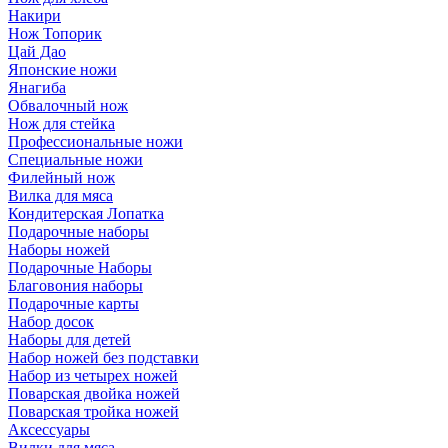
Накири
Нож Топорик
Цай Дао
Японские ножи
Янагиба
Обвалочный нож
Нож для стейка
Профессиональные ножи
Специальные ножи
Филейный нож
Вилка для мяса
Кондитерская Лопатка
Подарочные наборы
Наборы ножей
Подарочные Наборы
Благовония наборы
Подарочные карты
Набор досок
Наборы для детей
Набор ножей без подставки
Набор из четырех ножей
Поварская двойка ножей
Поварская тройка ножей
Аксессуары
Вилки для мяса