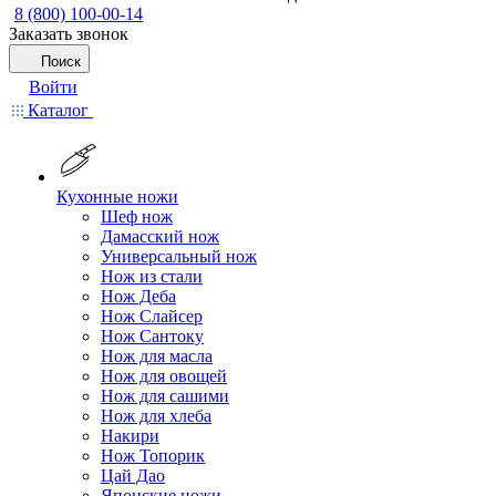
8 (800) 100-00-14
Заказать звонок
Поиск
Войти
Каталог
Кухонные ножи
Шеф нож
Дамасский нож
Универсальный нож
Нож из стали
Нож Деба
Нож Слайсер
Нож Сантоку
Нож для масла
Нож для овощей
Нож для сашими
Нож для хлеба
Накири
Нож Топорик
Цай Дао
Японские ножи