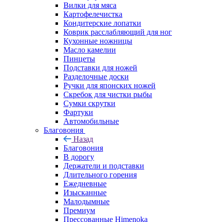
Вилки для мяса
Картофелечистка
Кондитерские лопатки
Коврик расслабляющий для ног
Кухонные ножницы
Масло камелии
Пинцеты
Подставки для ножей
Разделочные доски
Ручки для японских ножей
Скребок для чистки рыбы
Сумки скрутки
Фартуки
Автомобильные
Благовония
Назад
Благовония
В дорогу
Держатели и подставки
Длительного горения
Ежедневные
Изысканные
Малодымные
Премиум
Прессованные Himenoka