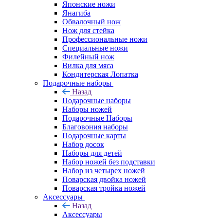
Японские ножи
Янагиба
Обвалочный нож
Нож для стейка
Профессиональные ножи
Специальные ножи
Филейный нож
Вилка для мяса
Кондитерская Лопатка
Подарочные наборы
Назад
Подарочные наборы
Наборы ножей
Подарочные Наборы
Благовония наборы
Подарочные карты
Набор досок
Наборы для детей
Набор ножей без подставки
Набор из четырех ножей
Поварская двойка ножей
Поварская тройка ножей
Аксессуары
Назад
Аксессуары