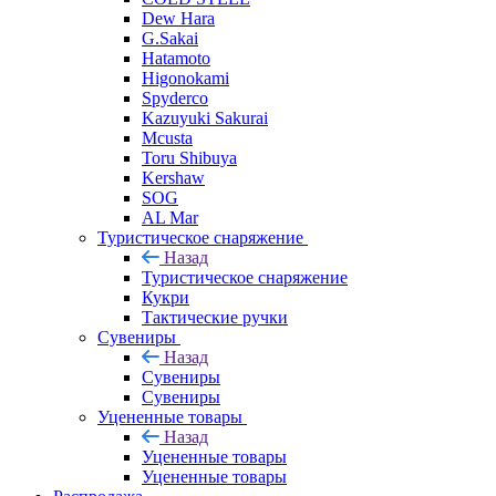
Dew Hara
G.Sakai
Hatamoto
Higonokami
Spyderco
Kazuyuki Sakurai
Mcusta
Toru Shibuya
Kershaw
SOG
AL Mar
Туристическое снаряжение
Назад
Туристическое снаряжение
Кукри
Тактические ручки
Сувениры
Назад
Сувениры
Сувениры
Уцененные товары
Назад
Уцененные товары
Уцененные товары