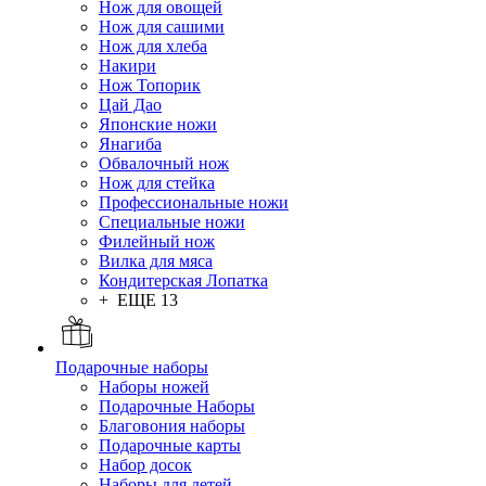
Нож для овощей
Нож для сашими
Нож для хлеба
Накири
Нож Топорик
Цай Дао
Японские ножи
Янагиба
Обвалочный нож
Нож для стейка
Профессиональные ножи
Специальные ножи
Филейный нож
Вилка для мяса
Кондитерская Лопатка
+ ЕЩЕ 13
Подарочные наборы
Наборы ножей
Подарочные Наборы
Благовония наборы
Подарочные карты
Набор досок
Наборы для детей