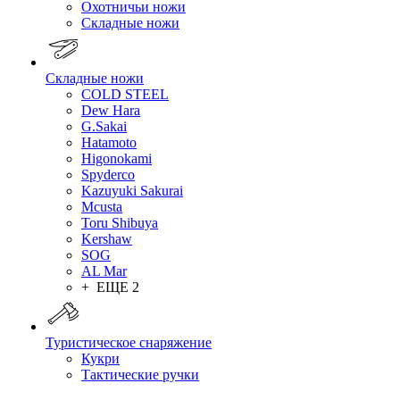
Охотничьи ножи
Складные ножи
Складные ножи
COLD STEEL
Dew Hara
G.Sakai
Hatamoto
Higonokami
Spyderco
Kazuyuki Sakurai
Mcusta
Toru Shibuya
Kershaw
SOG
AL Mar
+ ЕЩЕ 2
Туристическое снаряжение
Кукри
Тактические ручки