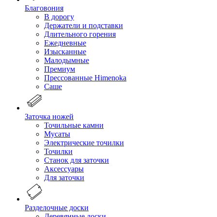
Благовония
В дорогу
Держатели и подставки
Длительного горения
Ежедневные
Изысканные
Малодымные
Премиум
Прессованные Himenoka
Саше
Заточка ножей
Точильные камни
Мусаты
Электрические точилки
Точилки
Станок для заточки
Аксессуары
Для заточки
Разделочные доски
Деревянные доски