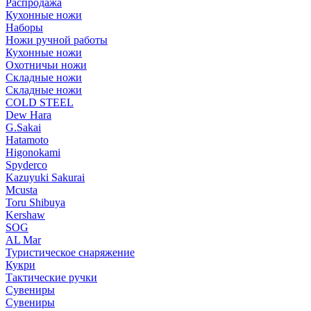
Распродажа
Кухонные ножи
Наборы
Ножи ручной работы
Кухонные ножи
Охотничьи ножи
Складные ножи
Складные ножи
COLD STEEL
Dew Hara
G.Sakai
Hatamoto
Higonokami
Spyderco
Kazuyuki Sakurai
Mcusta
Toru Shibuya
Kershaw
SOG
AL Mar
Туристическое снаряжение
Кукри
Тактические ручки
Сувениры
Сувениры