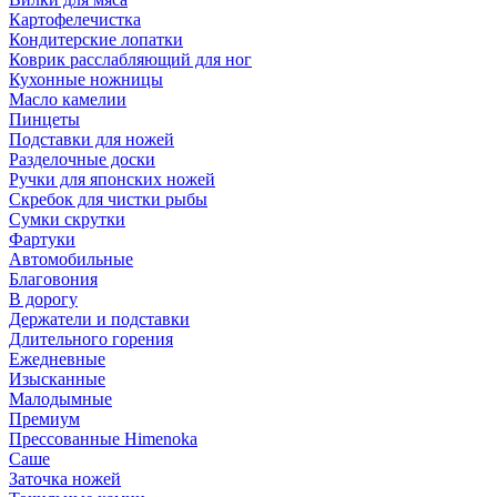
Картофелечистка
Кондитерские лопатки
Коврик расслабляющий для ног
Кухонные ножницы
Масло камелии
Пинцеты
Подставки для ножей
Разделочные доски
Ручки для японских ножей
Скребок для чистки рыбы
Сумки скрутки
Фартуки
Автомобильные
Благовония
В дорогу
Держатели и подставки
Длительного горения
Ежедневные
Изысканные
Малодымные
Премиум
Прессованные Himenoka
Саше
Заточка ножей