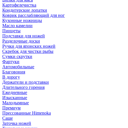
Картофелечистка
Кондитерские лопатки
Коврик расслабляющий для ног
Кухонные ножницы
Масло камелии
Пинцеты
Подставки для ножей
Разделочные доски
Ручки для японских ножей
Скребок для чистки рыбы
Сумки скрутки
Фартуки
Автомобильные
Благовония
В дорогу
Держатели и подставки
Длительного горения
Ежедневные
Изысканные
Малодымные
Премиум
Прессованные Himenoka
Саше
Заточка ножей