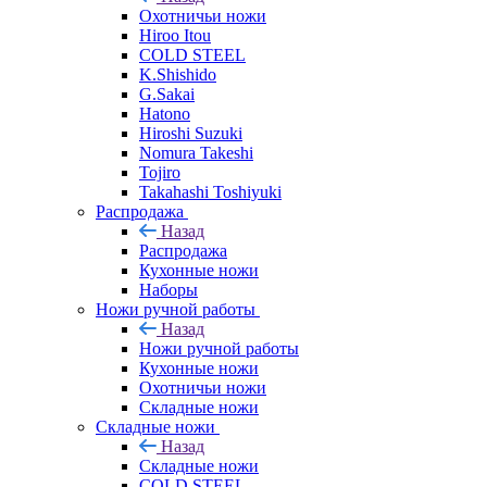
Охотничьи ножи
Hiroo Itou
COLD STEEL
K.Shishido
G.Sakai
Hatono
Hiroshi Suzuki
Nomura Takeshi
Tojiro
Takahashi Toshiyuki
Распродажа
Назад
Распродажа
Кухонные ножи
Наборы
Ножи ручной работы
Назад
Ножи ручной работы
Кухонные ножи
Охотничьи ножи
Складные ножи
Складные ножи
Назад
Складные ножи
COLD STEEL