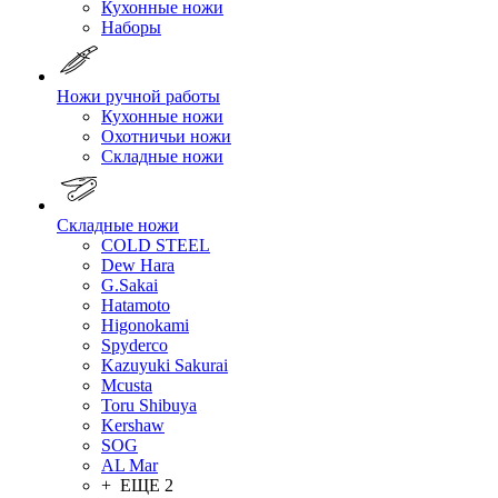
Кухонные ножи
Наборы
Ножи ручной работы
Кухонные ножи
Охотничьи ножи
Складные ножи
Складные ножи
COLD STEEL
Dew Hara
G.Sakai
Hatamoto
Higonokami
Spyderco
Kazuyuki Sakurai
Mcusta
Toru Shibuya
Kershaw
SOG
AL Mar
+ ЕЩЕ 2