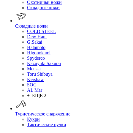
Охотничьи ножи
Складные ножи
Складные ножи
COLD STEEL
Dew Hara
G.Sakai
Hatamoto
Higonokami
Spyderco
Kazuyuki Sakurai
Mcusta
Toru Shibuya
Kershaw
SOG
AL Mar
+ ЕЩЕ 2
Туристическое снаряжение
Кукри
Тактические ручки