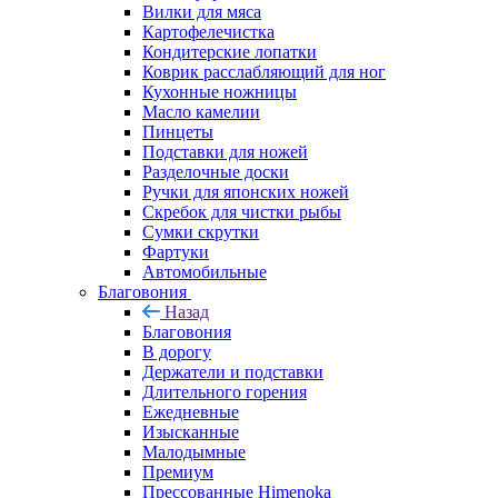
Вилки для мяса
Картофелечистка
Кондитерские лопатки
Коврик расслабляющий для ног
Кухонные ножницы
Масло камелии
Пинцеты
Подставки для ножей
Разделочные доски
Ручки для японских ножей
Скребок для чистки рыбы
Сумки скрутки
Фартуки
Автомобильные
Благовония
Назад
Благовония
В дорогу
Держатели и подставки
Длительного горения
Ежедневные
Изысканные
Малодымные
Премиум
Прессованные Himenoka