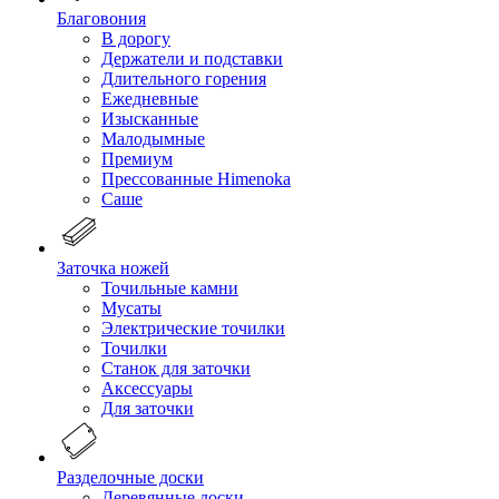
Благовония
В дорогу
Держатели и подставки
Длительного горения
Ежедневные
Изысканные
Малодымные
Премиум
Прессованные Himenoka
Саше
Заточка ножей
Точильные камни
Мусаты
Электрические точилки
Точилки
Станок для заточки
Аксессуары
Для заточки
Разделочные доски
Деревянные доски