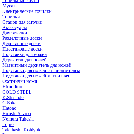
Точильные камни
Мусаты
Электрические точилки
Точилки
Станок для заточки
Аксессуары
Для заточки
Разделочные доски
Деревянные доски
Пластиковые доски
Подставки для ножей
Держатель для ножей
Магнитный держатель для ножей
Подставка для ножей с наполнителем
Подставка для ножей магнитная
Охотничьи ножи
Hiroo Itou
COLD STEEL
K.Shishido
G.Sakai
Hatono
Hiroshi Suzuki
Nomura Takeshi
Tojiro
Takahashi Toshiyuki