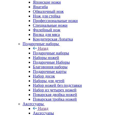
Японские ножи
Янагиба
Обвалочный нож
Нож для стейка
Профессиональные ножи
Специальные ножи
Филейный нож
Вилка для мяса
Кондитерская Лопатка
Подарочные наборы
Назад
Подарочные наборы
Наборы ножей
Подарочные Наборы
Благовония наборы
Подарочные карты
Набор досок
Наборы для детей
Набор ножей без подставки
Набор из четырех ножей
Поварская двойка ножей
Поварская тройка ножей
Аксессуары
Назад
Аксессуары