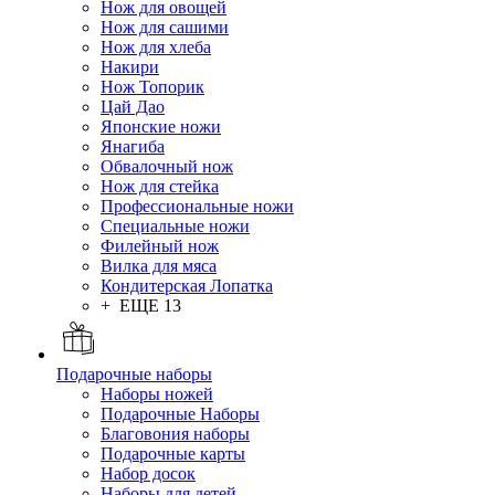
Нож для овощей
Нож для сашими
Нож для хлеба
Накири
Нож Топорик
Цай Дао
Японские ножи
Янагиба
Обвалочный нож
Нож для стейка
Профессиональные ножи
Специальные ножи
Филейный нож
Вилка для мяса
Кондитерская Лопатка
+ ЕЩЕ 13
Подарочные наборы
Наборы ножей
Подарочные Наборы
Благовония наборы
Подарочные карты
Набор досок
Наборы для детей