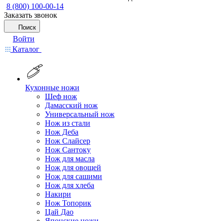
8 (800) 100-00-14
Заказать звонок
Поиск
Войти
Каталог
Кухонные ножи
Шеф нож
Дамасский нож
Универсальный нож
Нож из стали
Нож Деба
Нож Слайсер
Нож Сантоку
Нож для масла
Нож для овощей
Нож для сашими
Нож для хлеба
Накири
Нож Топорик
Цай Дао
Японские ножи