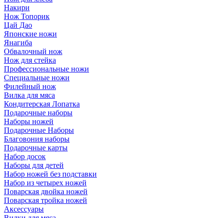
Накири
Нож Топорик
Цай Дао
Японские ножи
Янагиба
Обвалочный нож
Нож для стейка
Профессиональные ножи
Специальные ножи
Филейный нож
Вилка для мяса
Кондитерская Лопатка
Подарочные наборы
Наборы ножей
Подарочные Наборы
Благовония наборы
Подарочные карты
Набор досок
Наборы для детей
Набор ножей без подставки
Набор из четырех ножей
Поварская двойка ножей
Поварская тройка ножей
Аксессуары
Вилки для мяса