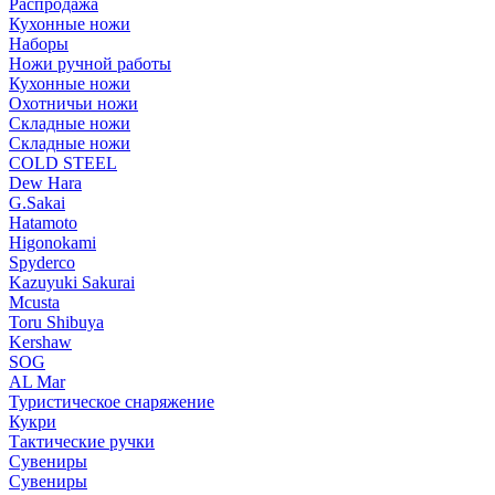
Распродажа
Кухонные ножи
Наборы
Ножи ручной работы
Кухонные ножи
Охотничьи ножи
Складные ножи
Складные ножи
COLD STEEL
Dew Hara
G.Sakai
Hatamoto
Higonokami
Spyderco
Kazuyuki Sakurai
Mcusta
Toru Shibuya
Kershaw
SOG
AL Mar
Туристическое снаряжение
Кукри
Тактические ручки
Сувениры
Сувениры