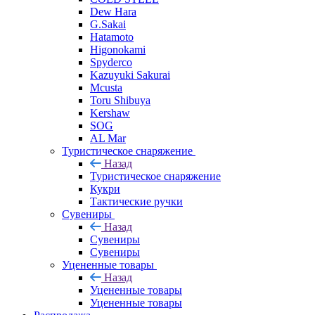
Dew Hara
G.Sakai
Hatamoto
Higonokami
Spyderco
Kazuyuki Sakurai
Mcusta
Toru Shibuya
Kershaw
SOG
AL Mar
Туристическое снаряжение
Назад
Туристическое снаряжение
Кукри
Тактические ручки
Сувениры
Назад
Сувениры
Сувениры
Уцененные товары
Назад
Уцененные товары
Уцененные товары