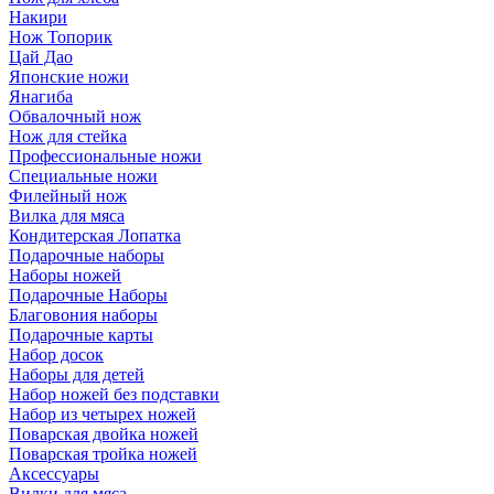
Накири
Нож Топорик
Цай Дао
Японские ножи
Янагиба
Обвалочный нож
Нож для стейка
Профессиональные ножи
Специальные ножи
Филейный нож
Вилка для мяса
Кондитерская Лопатка
Подарочные наборы
Наборы ножей
Подарочные Наборы
Благовония наборы
Подарочные карты
Набор досок
Наборы для детей
Набор ножей без подставки
Набор из четырех ножей
Поварская двойка ножей
Поварская тройка ножей
Аксессуары
Вилки для мяса