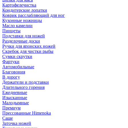
Картофелечистка
Кондитерские лопатки
Коврик расслабляющий для ног
Кухонные ножницы
Масло камелии
Пинцеты
Подставки для ножей
Разделочные доски
Ручки для японских ножей
Скребок для чистки рыбы
Сумки скрутки
Фартуки
Автомобильные
Благовония
В дорогу
Держатели и подставки
Длительного горения
Ежедневные
Изысканные
Малодымные
Премиум
Прессованные Himenoka
Саше
Заточка ножей