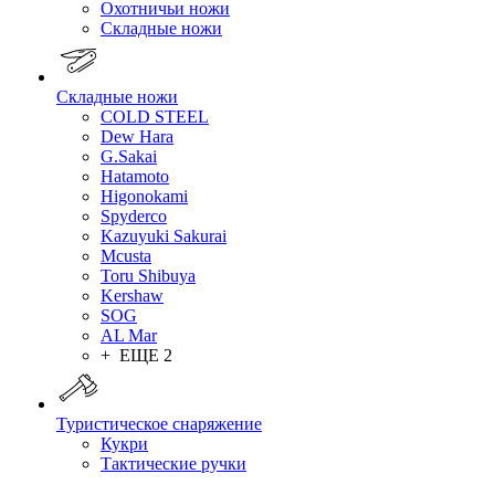
Охотничьи ножи
Складные ножи
Складные ножи
COLD STEEL
Dew Hara
G.Sakai
Hatamoto
Higonokami
Spyderco
Kazuyuki Sakurai
Mcusta
Toru Shibuya
Kershaw
SOG
AL Mar
+ ЕЩЕ 2
Туристическое снаряжение
Кукри
Тактические ручки