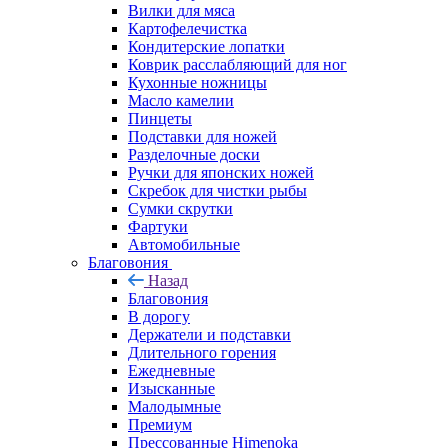
Вилки для мяса
Картофелечистка
Кондитерские лопатки
Коврик расслабляющий для ног
Кухонные ножницы
Масло камелии
Пинцеты
Подставки для ножей
Разделочные доски
Ручки для японских ножей
Скребок для чистки рыбы
Сумки скрутки
Фартуки
Автомобильные
Благовония
Назад
Благовония
В дорогу
Держатели и подставки
Длительного горения
Ежедневные
Изысканные
Малодымные
Премиум
Прессованные Himenoka