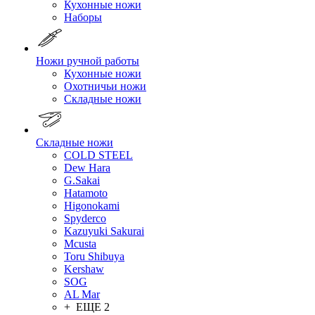
Кухонные ножи
Наборы
Ножи ручной работы
Кухонные ножи
Охотничьи ножи
Складные ножи
Складные ножи
COLD STEEL
Dew Hara
G.Sakai
Hatamoto
Higonokami
Spyderco
Kazuyuki Sakurai
Mcusta
Toru Shibuya
Kershaw
SOG
AL Mar
+ ЕЩЕ 2