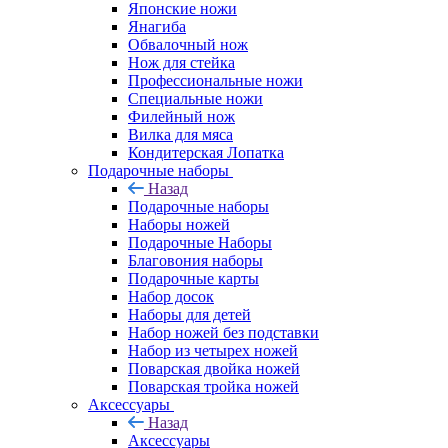
Японские ножи
Янагиба
Обвалочный нож
Нож для стейка
Профессиональные ножи
Специальные ножи
Филейный нож
Вилка для мяса
Кондитерская Лопатка
Подарочные наборы
Назад
Подарочные наборы
Наборы ножей
Подарочные Наборы
Благовония наборы
Подарочные карты
Набор досок
Наборы для детей
Набор ножей без подставки
Набор из четырех ножей
Поварская двойка ножей
Поварская тройка ножей
Аксессуары
Назад
Аксессуары