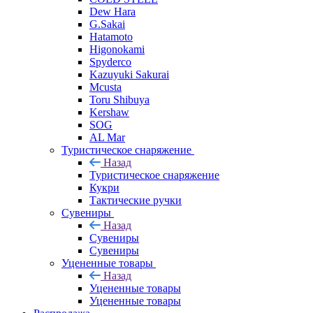
Dew Hara
G.Sakai
Hatamoto
Higonokami
Spyderco
Kazuyuki Sakurai
Mcusta
Toru Shibuya
Kershaw
SOG
AL Mar
Туристическое снаряжение
Назад
Туристическое снаряжение
Кукри
Тактические ручки
Сувениры
Назад
Сувениры
Сувениры
Уцененные товары
Назад
Уцененные товары
Уцененные товары