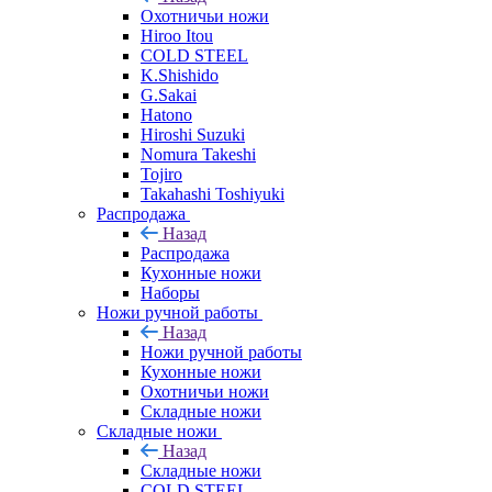
Охотничьи ножи
Hiroo Itou
COLD STEEL
K.Shishido
G.Sakai
Hatono
Hiroshi Suzuki
Nomura Takeshi
Tojiro
Takahashi Toshiyuki
Распродажа
Назад
Распродажа
Кухонные ножи
Наборы
Ножи ручной работы
Назад
Ножи ручной работы
Кухонные ножи
Охотничьи ножи
Складные ножи
Складные ножи
Назад
Складные ножи
COLD STEEL