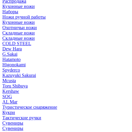
Распродажа
Кухонные ножи
Наборы
Ножи ручной работы
Кухонные ножи
Охотничьи ножи
Складные ножи
Складные ножи
COLD STEEL
Dew Hara
G.Sakai
Hatamoto
Higonokami
Spyderco
Kazuyuki Sakurai
Mcusta
Toru Shibuya
Kershaw
SOG
AL Mar
Туристическое снаряжение
Кукри
Тактические ручки
Сувениры
Сувениры