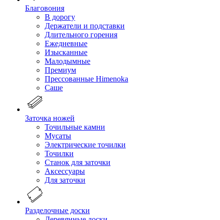
Благовония
В дорогу
Держатели и подставки
Длительного горения
Ежедневные
Изысканные
Малодымные
Премиум
Прессованные Himenoka
Саше
Заточка ножей
Точильные камни
Мусаты
Электрические точилки
Точилки
Станок для заточки
Аксессуары
Для заточки
Разделочные доски
Деревянные доски