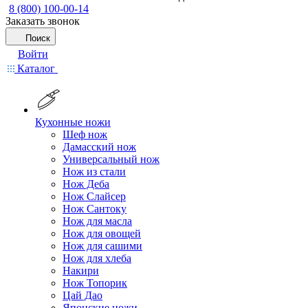
8 (800) 100-00-14
Заказать звонок
Поиск
Войти
Каталог
Кухонные ножи
Шеф нож
Дамасский нож
Универсальный нож
Нож из стали
Нож Деба
Нож Слайсер
Нож Сантоку
Нож для масла
Нож для овощей
Нож для сашими
Нож для хлеба
Накири
Нож Топорик
Цай Дао
Японские ножи