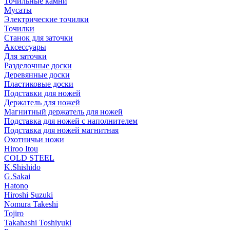
Точильные камни
Мусаты
Электрические точилки
Точилки
Станок для заточки
Аксессуары
Для заточки
Разделочные доски
Деревянные доски
Пластиковые доски
Подставки для ножей
Держатель для ножей
Магнитный держатель для ножей
Подставка для ножей с наполнителем
Подставка для ножей магнитная
Охотничьи ножи
Hiroo Itou
COLD STEEL
K.Shishido
G.Sakai
Hatono
Hiroshi Suzuki
Nomura Takeshi
Tojiro
Takahashi Toshiyuki