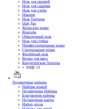
Нож для овощей
Нож для сашими
Нож для хлеба
Накири
Нож Топорик
Цай Дао
Японские ножи
Янагиба
Обвалочный нож
Нож для стейка
Профессиональные ножи
Специальные ножи
Филейный нож
Вилка для мяса
Кондитерская Лопатка
+ ЕЩЕ 13
Подарочные наборы
Наборы ножей
Подарочные Наборы
Благовония наборы
Подарочные карты
Набор досок
Наборы для детей