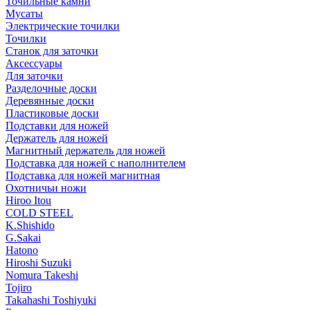
Точильные камни
Мусаты
Электрические точилки
Точилки
Станок для заточки
Аксессуары
Для заточки
Разделочные доски
Деревянные доски
Пластиковые доски
Подставки для ножей
Держатель для ножей
Магнитный держатель для ножей
Подставка для ножей с наполнителем
Подставка для ножей магнитная
Охотничьи ножи
Hiroo Itou
COLD STEEL
K.Shishido
G.Sakai
Hatono
Hiroshi Suzuki
Nomura Takeshi
Tojiro
Takahashi Toshiyuki