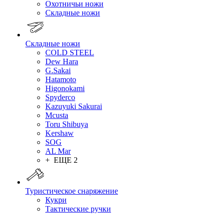
Охотничьи ножи
Складные ножи
Складные ножи
COLD STEEL
Dew Hara
G.Sakai
Hatamoto
Higonokami
Spyderco
Kazuyuki Sakurai
Mcusta
Toru Shibuya
Kershaw
SOG
AL Mar
+ ЕЩЕ 2
Туристическое снаряжение
Кукри
Тактические ручки