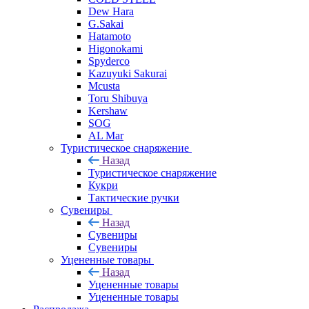
Dew Hara
G.Sakai
Hatamoto
Higonokami
Spyderco
Kazuyuki Sakurai
Mcusta
Toru Shibuya
Kershaw
SOG
AL Mar
Туристическое снаряжение
Назад
Туристическое снаряжение
Кукри
Тактические ручки
Сувениры
Назад
Сувениры
Сувениры
Уцененные товары
Назад
Уцененные товары
Уцененные товары