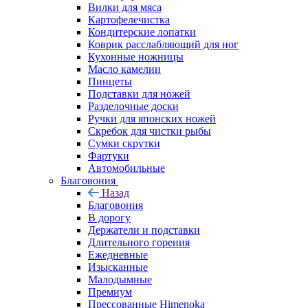
Вилки для мяса
Картофелечистка
Кондитерские лопатки
Коврик расслабляющий для ног
Кухонные ножницы
Масло камелии
Пинцеты
Подставки для ножей
Разделочные доски
Ручки для японских ножей
Скребок для чистки рыбы
Сумки скрутки
Фартуки
Автомобильные
Благовония
Назад
Благовония
В дорогу
Держатели и подставки
Длительного горения
Ежедневные
Изысканные
Малодымные
Премиум
Прессованные Himenoka