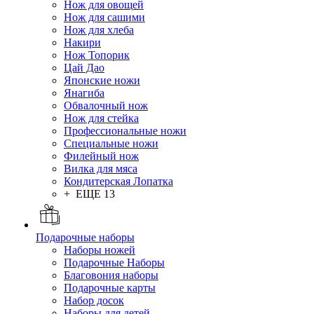
Нож для овощей
Нож для сашими
Нож для хлеба
Накири
Нож Топорик
Цай Дао
Японские ножи
Янагиба
Обвалочный нож
Нож для стейка
Профессиональные ножи
Специальные ножи
Филейный нож
Вилка для мяса
Кондитерская Лопатка
+ ЕЩЕ 13
Подарочные наборы
Наборы ножей
Подарочные Наборы
Благовония наборы
Подарочные карты
Набор досок
Наборы для детей