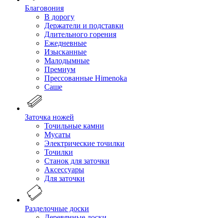
Благовония
В дорогу
Держатели и подставки
Длительного горения
Ежедневные
Изысканные
Малодымные
Премиум
Прессованные Himenoka
Саше
Заточка ножей
Точильные камни
Мусаты
Электрические точилки
Точилки
Станок для заточки
Аксессуары
Для заточки
Разделочные доски
Деревянные доски