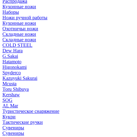
Распродажа
Кухонные ножи
Наборы
Ножи ручной работы
Кухонные ножи
Охотничьи ножи
Складные ножи
Складные ножи
COLD STEEL
Dew Hara
G.Sakai
Hatamoto
Higonokami
Spyderco
Kazuyuki Sakurai
Mcusta
Toru Shibuya
Kershaw
SOG
AL Mar
Туристическое снаряжение
Кукри
Тактические ручки
Сувениры
Сувениры