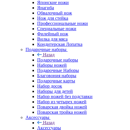
Японские ножи
Янагиба
Обвалочный нож
Нож для стейка
Профессиональные ножи
Специальные ножи
Филейный нож
Вилка для мяса
Кондитерская Лопатка
Подарочные наборы
Назад
Подарочные наборы
Наборы ножей
Подарочные Наборы
Благовония наборы
Подарочные карты
Набор досок
Наборы для детей
Набор ножей без подставки
Набор из четырех ножей
Поварская двойка ножей
Поварская тройка ножей
Аксессуары
Назад
Аксессуары