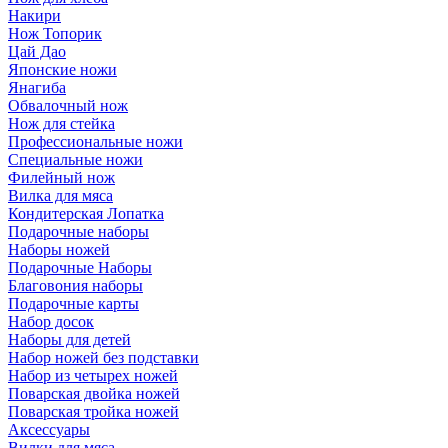
Накири
Нож Топорик
Цай Дао
Японские ножи
Янагиба
Обвалочный нож
Нож для стейка
Профессиональные ножи
Специальные ножи
Филейный нож
Вилка для мяса
Кондитерская Лопатка
Подарочные наборы
Наборы ножей
Подарочные Наборы
Благовония наборы
Подарочные карты
Набор досок
Наборы для детей
Набор ножей без подставки
Набор из четырех ножей
Поварская двойка ножей
Поварская тройка ножей
Аксессуары
Вилки для мяса