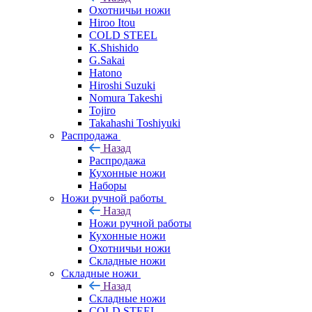
Охотничьи ножи
Hiroo Itou
COLD STEEL
K.Shishido
G.Sakai
Hatono
Hiroshi Suzuki
Nomura Takeshi
Tojiro
Takahashi Toshiyuki
Распродажа
Назад
Распродажа
Кухонные ножи
Наборы
Ножи ручной работы
Назад
Ножи ручной работы
Кухонные ножи
Охотничьи ножи
Складные ножи
Складные ножи
Назад
Складные ножи
COLD STEEL