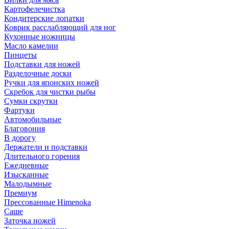
Картофелечистка
Кондитерские лопатки
Коврик расслабляющий для ног
Кухонные ножницы
Масло камелии
Пинцеты
Подставки для ножей
Разделочные доски
Ручки для японских ножей
Скребок для чистки рыбы
Сумки скрутки
Фартуки
Автомобильные
Благовония
В дорогу
Держатели и подставки
Длительного горения
Ежедневные
Изысканные
Малодымные
Премиум
Прессованные Himenoka
Саше
Заточка ножей