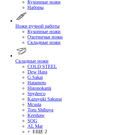
Кухонные ножи
Наборы
Ножи ручной работы
Кухонные ножи
Охотничьи ножи
Складные ножи
Складные ножи
COLD STEEL
Dew Hara
G.Sakai
Hatamoto
Higonokami
Spyderco
Kazuyuki Sakurai
Mcusta
Toru Shibuya
Kershaw
SOG
AL Mar
+ ЕЩЕ 2