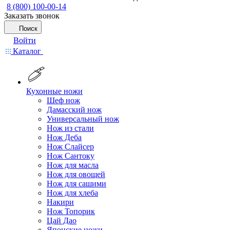
8 (800) 100-00-14
Заказать звонок
Поиск
Войти
Каталог
Кухонные ножи
Шеф нож
Дамасский нож
Универсальный нож
Нож из стали
Нож Деба
Нож Слайсер
Нож Сантоку
Нож для масла
Нож для овощей
Нож для сашими
Нож для хлеба
Накири
Нож Топорик
Цай Дао
Японские ножи