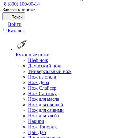
8 (800) 100-00-14
Заказать звонок
Поиск
Войти
Каталог
Кухонные ножи
Шеф нож
Дамасский нож
Универсальный нож
Нож из стали
Нож Деба
Нож Слайсер
Нож Сантоку
Нож для масла
Нож для овощей
Нож для сашими
Нож для хлеба
Накири
Нож Топорик
Цай Дао
Японские ножи