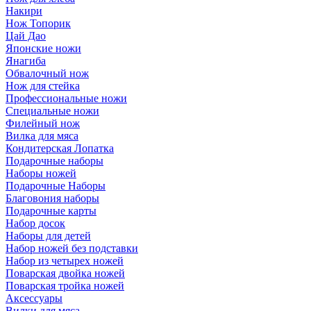
Накири
Нож Топорик
Цай Дао
Японские ножи
Янагиба
Обвалочный нож
Нож для стейка
Профессиональные ножи
Специальные ножи
Филейный нож
Вилка для мяса
Кондитерская Лопатка
Подарочные наборы
Наборы ножей
Подарочные Наборы
Благовония наборы
Подарочные карты
Набор досок
Наборы для детей
Набор ножей без подставки
Набор из четырех ножей
Поварская двойка ножей
Поварская тройка ножей
Аксессуары
Вилки для мяса