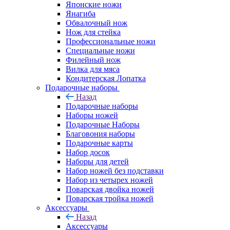
Японские ножи
Янагиба
Обвалочный нож
Нож для стейка
Профессиональные ножи
Специальные ножи
Филейный нож
Вилка для мяса
Кондитерская Лопатка
Подарочные наборы
Назад
Подарочные наборы
Наборы ножей
Подарочные Наборы
Благовония наборы
Подарочные карты
Набор досок
Наборы для детей
Набор ножей без подставки
Набор из четырех ножей
Поварская двойка ножей
Поварская тройка ножей
Аксессуары
Назад
Аксессуары