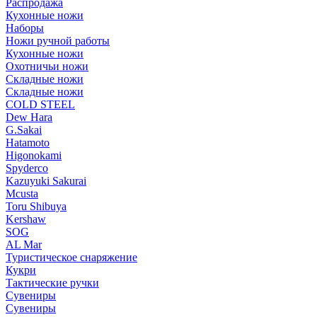
Распродажа
Кухонные ножи
Наборы
Ножи ручной работы
Кухонные ножи
Охотничьи ножи
Складные ножи
Складные ножи
COLD STEEL
Dew Hara
G.Sakai
Hatamoto
Higonokami
Spyderco
Kazuyuki Sakurai
Mcusta
Toru Shibuya
Kershaw
SOG
AL Mar
Туристическое снаряжение
Кукри
Тактические ручки
Сувениры
Сувениры