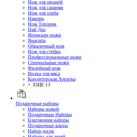
Нож для овощей
Нож для сашими
Нож для хлеба
Накири
Нож Топорик
Цай Дао
Японские ножи
Янагиба
Обвалочный нож
Нож для стейка
Профессиональные ножи
Специальные ножи
Филейный нож
Вилка для мяса
Кондитерская Лопатка
+ ЕЩЕ 13
Подарочные наборы
Наборы ножей
Подарочные Наборы
Благовония наборы
Подарочные карты
Набор досок
Наборы для детей