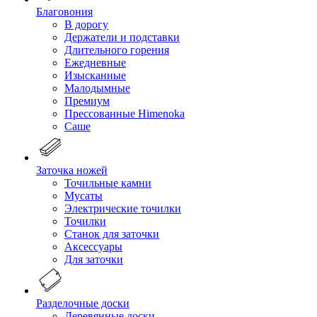
Благовония
В дорогу
Держатели и подставки
Длительного горения
Ежедневные
Изысканные
Малодымные
Премиум
Прессованные Himenoka
Саше
Заточка ножей
Точильные камни
Мусаты
Электрические точилки
Точилки
Станок для заточки
Аксессуары
Для заточки
Разделочные доски
Деревянные доски