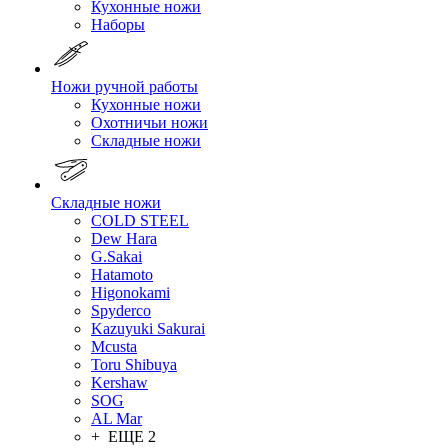
Кухонные ножи
Наборы
Ножи ручной работы
Кухонные ножи
Охотничьи ножи
Складные ножи
Складные ножи
COLD STEEL
Dew Hara
G.Sakai
Hatamoto
Higonokami
Spyderco
Kazuyuki Sakurai
Mcusta
Toru Shibuya
Kershaw
SOG
AL Mar
+ ЕЩЕ 2