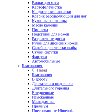
Вилки для мяса
Картофелечистка
Кондитерские лопатки
Коврик расслабляющий для ног
Кухонные ножницы
Масло камелии
Пинцеты
Подставки для ножей
Разделочные доски
Ручки для японских ножей
Скребок для чистки рыбы
Сумки скрутки
Фартуки
Автомобильные
Благовония
Назад
Благовония
В дорогу
Держатели и подставки
Длительного горения
Ежедневные
Изысканные
Малодымные
Премиум
Прессованные Himenoka