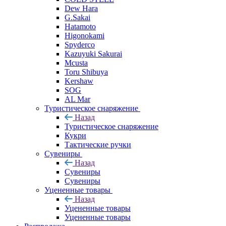
Dew Hara
G.Sakai
Hatamoto
Higonokami
Spyderco
Kazuyuki Sakurai
Mcusta
Toru Shibuya
Kershaw
SOG
AL Mar
Туристическое снаряжение
Назад
Туристическое снаряжение
Кукри
Тактические ручки
Сувениры
Назад
Сувениры
Сувениры
Уцененные товары
Назад
Уцененные товары
Уцененные товары