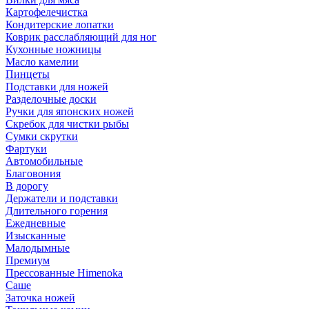
Картофелечистка
Кондитерские лопатки
Коврик расслабляющий для ног
Кухонные ножницы
Масло камелии
Пинцеты
Подставки для ножей
Разделочные доски
Ручки для японских ножей
Скребок для чистки рыбы
Сумки скрутки
Фартуки
Автомобильные
Благовония
В дорогу
Держатели и подставки
Длительного горения
Ежедневные
Изысканные
Малодымные
Премиум
Прессованные Himenoka
Саше
Заточка ножей