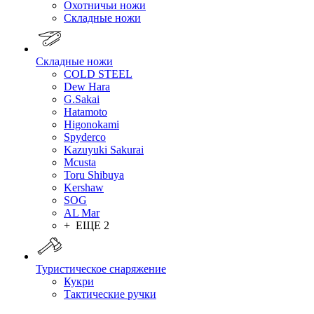
Охотничьи ножи
Складные ножи
Складные ножи
COLD STEEL
Dew Hara
G.Sakai
Hatamoto
Higonokami
Spyderco
Kazuyuki Sakurai
Mcusta
Toru Shibuya
Kershaw
SOG
AL Mar
+ ЕЩЕ 2
Туристическое снаряжение
Кукри
Тактические ручки