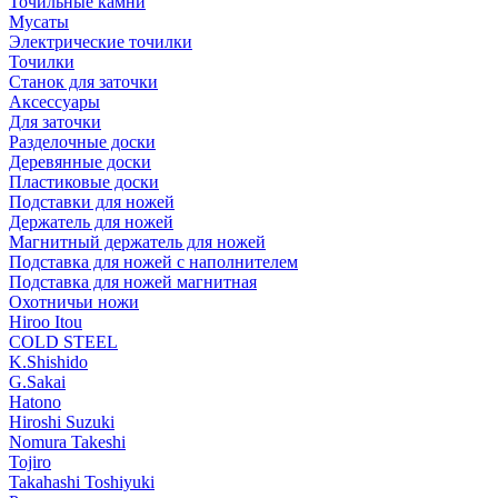
Точильные камни
Мусаты
Электрические точилки
Точилки
Станок для заточки
Аксессуары
Для заточки
Разделочные доски
Деревянные доски
Пластиковые доски
Подставки для ножей
Держатель для ножей
Магнитный держатель для ножей
Подставка для ножей с наполнителем
Подставка для ножей магнитная
Охотничьи ножи
Hiroo Itou
COLD STEEL
K.Shishido
G.Sakai
Hatono
Hiroshi Suzuki
Nomura Takeshi
Tojiro
Takahashi Toshiyuki