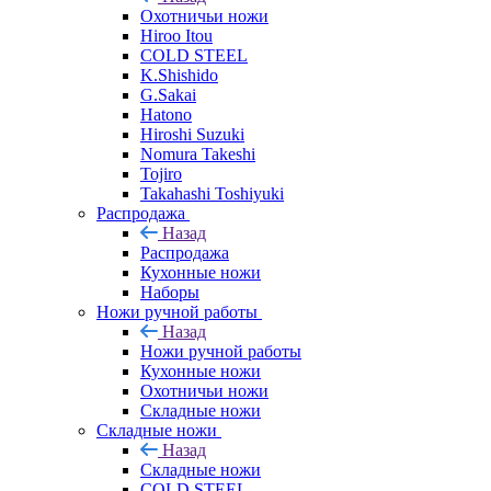
Охотничьи ножи
Hiroo Itou
COLD STEEL
K.Shishido
G.Sakai
Hatono
Hiroshi Suzuki
Nomura Takeshi
Tojiro
Takahashi Toshiyuki
Распродажа
Назад
Распродажа
Кухонные ножи
Наборы
Ножи ручной работы
Назад
Ножи ручной работы
Кухонные ножи
Охотничьи ножи
Складные ножи
Складные ножи
Назад
Складные ножи
COLD STEEL