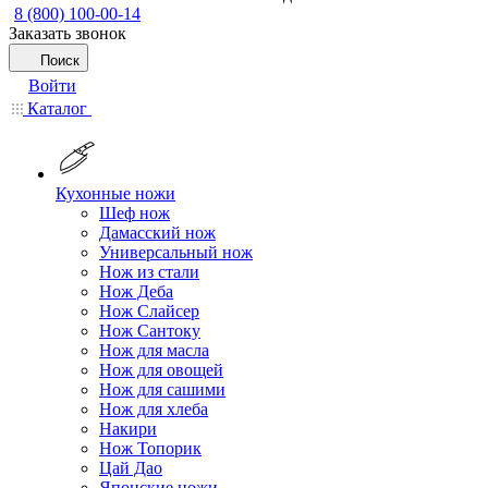
8 (800) 100-00-14
Заказать звонок
Поиск
Войти
Каталог
Кухонные ножи
Шеф нож
Дамасский нож
Универсальный нож
Нож из стали
Нож Деба
Нож Слайсер
Нож Сантоку
Нож для масла
Нож для овощей
Нож для сашими
Нож для хлеба
Накири
Нож Топорик
Цай Дао
Японские ножи