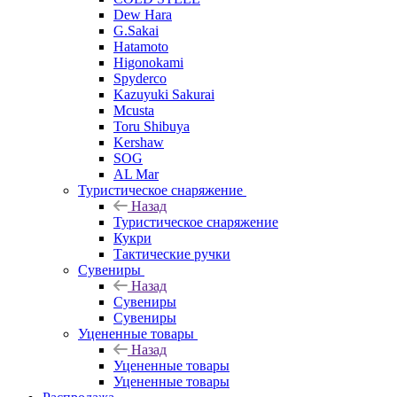
Dew Hara
G.Sakai
Hatamoto
Higonokami
Spyderco
Kazuyuki Sakurai
Mcusta
Toru Shibuya
Kershaw
SOG
AL Mar
Туристическое снаряжение
Назад
Туристическое снаряжение
Кукри
Тактические ручки
Сувениры
Назад
Сувениры
Сувениры
Уцененные товары
Назад
Уцененные товары
Уцененные товары