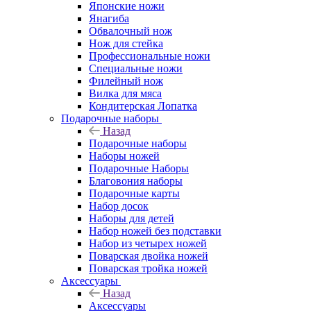
Японские ножи
Янагиба
Обвалочный нож
Нож для стейка
Профессиональные ножи
Специальные ножи
Филейный нож
Вилка для мяса
Кондитерская Лопатка
Подарочные наборы
Назад
Подарочные наборы
Наборы ножей
Подарочные Наборы
Благовония наборы
Подарочные карты
Набор досок
Наборы для детей
Набор ножей без подставки
Набор из четырех ножей
Поварская двойка ножей
Поварская тройка ножей
Аксессуары
Назад
Аксессуары