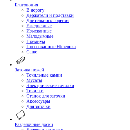
Благовония
В дорогу
Держатели и подставки
Длительного горения
Ежедневные
Изысканные
Малодымные
Премиум
Прессованные Himenoka
Саше
Заточка ножей
Точильные камни
Мусаты
Электрические точилки
Точилки
Станок для заточки
Аксессуары
Для заточки
Разделочные доски
Деревянные доски