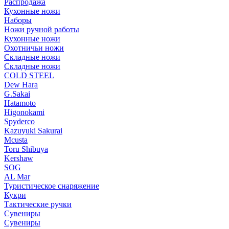
Распродажа
Кухонные ножи
Наборы
Ножи ручной работы
Кухонные ножи
Охотничьи ножи
Складные ножи
Складные ножи
COLD STEEL
Dew Hara
G.Sakai
Hatamoto
Higonokami
Spyderco
Kazuyuki Sakurai
Mcusta
Toru Shibuya
Kershaw
SOG
AL Mar
Туристическое снаряжение
Кукри
Тактические ручки
Сувениры
Сувениры