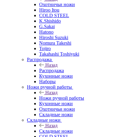
Охотничьи ножи
Hiroo Itou
COLD STEEL
K.Shishido
G.Sakai
Hatono
Hiroshi Suzuki
Nomura Takeshi
Tojiro
Takahashi Toshiyuki
Распродажа
Назад
Распродажа
Кухонные ножи
Наборы
Ножи ручной работы
Назад
Ножи ручной работы
Кухонные ножи
Охотничьи ножи
Складные ножи
Складные ножи
Назад
Складные ножи
COLD STEEL