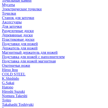
Точильные камни
Мусаты
Электрические точилки
Точилки
Станок для заточки
Аксессуары
Для заточки
Разделочные доски
Деревянные доски
Пластиковые доски
Подставки для ножей
Держатель для ножей
Магнитный держатель для ножей
Подставка для ножей с наполнителем
Подставка для ножей магнитная
Охотничьи ножи
Hiroo Itou
COLD STEEL
K.Shishido
G.Sakai
Hatono
Hiroshi Suzuki
Nomura Takeshi
Tojiro
Takahashi Toshiyuki