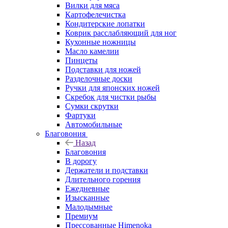
Вилки для мяса
Картофелечистка
Кондитерские лопатки
Коврик расслабляющий для ног
Кухонные ножницы
Масло камелии
Пинцеты
Подставки для ножей
Разделочные доски
Ручки для японских ножей
Скребок для чистки рыбы
Сумки скрутки
Фартуки
Автомобильные
Благовония
Назад
Благовония
В дорогу
Держатели и подставки
Длительного горения
Ежедневные
Изысканные
Малодымные
Премиум
Прессованные Himenoka