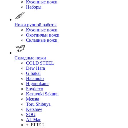
Кухонные ножи
Наборы
Ножи ручной работы
Кухонные ножи
Охотничьи ножи
Складные ножи
Складные ножи
COLD STEEL
Dew Hara
G.Sakai
Hatamoto
Higonokami
Spyderco
Kazuyuki Sakurai
Mcusta
Toru Shibuya
Kershaw
SOG
AL Mar
+ ЕЩЕ 2