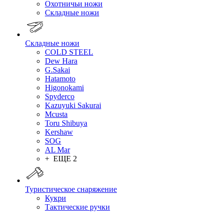
Охотничьи ножи
Складные ножи
Складные ножи
COLD STEEL
Dew Hara
G.Sakai
Hatamoto
Higonokami
Spyderco
Kazuyuki Sakurai
Mcusta
Toru Shibuya
Kershaw
SOG
AL Mar
+ ЕЩЕ 2
Туристическое снаряжение
Кукри
Тактические ручки