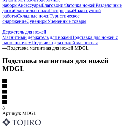
наборы
Аксессуары
Благовония
Заточка ножей
Разделочные
доски
Охотничьи ножи
Распродажа
Ножи ручной
работы
Складные ножи
Туристическое
снаряжение
Сувениры
Уцененные товары
—
Держатель для ножей
Магнитный держатель для ножей
Подставка для ножей с
наполнителем
Подставка для ножей магнитная
—
Подставка магнитная для ножей MDGL
Подставка магнитная для ножей
MDGL
8
Артикул:
MDGL