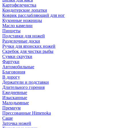
Картофелечистка
Кондитерские лопатки
Коврик расслабляющий для ног
Кухонные ножницы
Масло камелии
Пинцеты
Подставки для ножей
Разделочные доски
Ручки для японских ножей
Скребок для чистки рыбы
Сумки скрутки
Фартуки
Автомобильные
Благовония
В дорогу
Держатели и подставки
Длительного горения
Ежедневные
Изысканные
Малодымные
Премиум
Прессованные Himenoka
Саше
Заточка ножей