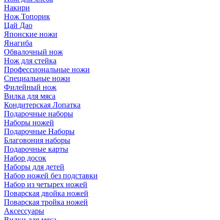
Накири
Нож Топорик
Цай Дао
Японские ножи
Янагиба
Обвалочный нож
Нож для стейка
Профессиональные ножи
Специальные ножи
Филейный нож
Вилка для мяса
Кондитерская Лопатка
Подарочные наборы
Наборы ножей
Подарочные Наборы
Благовония наборы
Подарочные карты
Набор досок
Наборы для детей
Набор ножей без подставки
Набор из четырех ножей
Поварская двойка ножей
Поварская тройка ножей
Аксессуары
Вилки для мяса