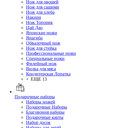
Нож для овощей
Нож для сашими
Нож для хлеба
Накири
Нож Топорик
Цай Дао
Японские ножи
Янагиба
Обвалочный нож
Нож для стейка
Профессиональные ножи
Специальные ножи
Филейный нож
Вилка для мяса
Кондитерская Лопатка
+ ЕЩЕ 13
Подарочные наборы
Наборы ножей
Подарочные Наборы
Благовония наборы
Подарочные карты
Набор досок
Наборы для детей