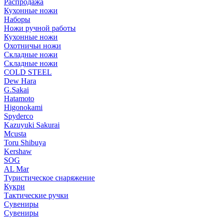
Распродажа
Кухонные ножи
Наборы
Ножи ручной работы
Кухонные ножи
Охотничьи ножи
Складные ножи
Складные ножи
COLD STEEL
Dew Hara
G.Sakai
Hatamoto
Higonokami
Spyderco
Kazuyuki Sakurai
Mcusta
Toru Shibuya
Kershaw
SOG
AL Mar
Туристическое снаряжение
Кукри
Тактические ручки
Сувениры
Сувениры