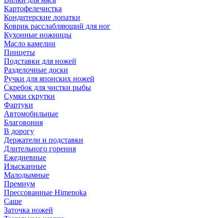
Картофелечистка
Кондитерские лопатки
Коврик расслабляющий для ног
Кухонные ножницы
Масло камелии
Пинцеты
Подставки для ножей
Разделочные доски
Ручки для японских ножей
Скребок для чистки рыбы
Сумки скрутки
Фартуки
Автомобильные
Благовония
В дорогу
Держатели и подставки
Длительного горения
Ежедневные
Изысканные
Малодымные
Премиум
Прессованные Himenoka
Саше
Заточка ножей