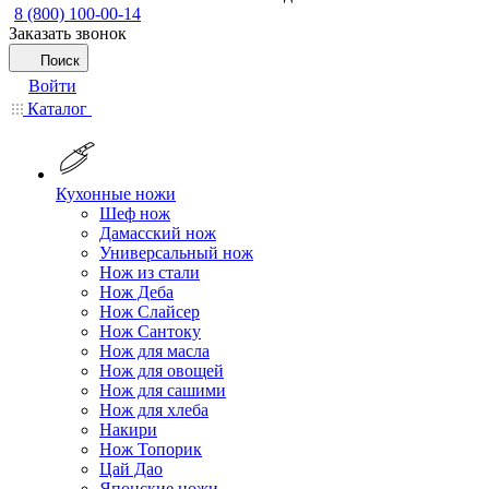
8 (800) 100-00-14
Заказать звонок
Поиск
Войти
Каталог
Кухонные ножи
Шеф нож
Дамасский нож
Универсальный нож
Нож из стали
Нож Деба
Нож Слайсер
Нож Сантоку
Нож для масла
Нож для овощей
Нож для сашими
Нож для хлеба
Накири
Нож Топорик
Цай Дао
Японские ножи