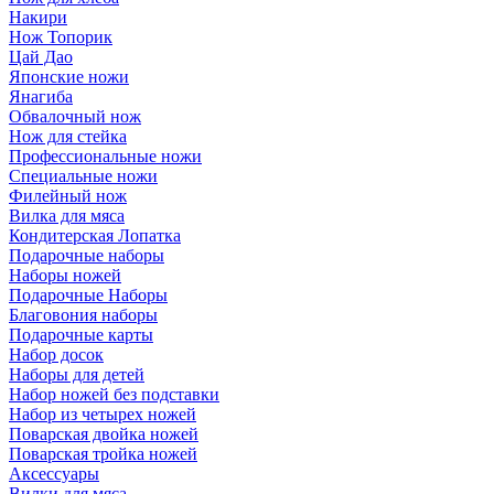
Накири
Нож Топорик
Цай Дао
Японские ножи
Янагиба
Обвалочный нож
Нож для стейка
Профессиональные ножи
Специальные ножи
Филейный нож
Вилка для мяса
Кондитерская Лопатка
Подарочные наборы
Наборы ножей
Подарочные Наборы
Благовония наборы
Подарочные карты
Набор досок
Наборы для детей
Набор ножей без подставки
Набор из четырех ножей
Поварская двойка ножей
Поварская тройка ножей
Аксессуары
Вилки для мяса