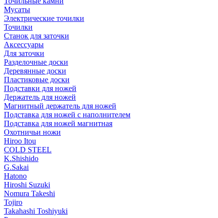
Точильные камни
Мусаты
Электрические точилки
Точилки
Станок для заточки
Аксессуары
Для заточки
Разделочные доски
Деревянные доски
Пластиковые доски
Подставки для ножей
Держатель для ножей
Магнитный держатель для ножей
Подставка для ножей с наполнителем
Подставка для ножей магнитная
Охотничьи ножи
Hiroo Itou
COLD STEEL
K.Shishido
G.Sakai
Hatono
Hiroshi Suzuki
Nomura Takeshi
Tojiro
Takahashi Toshiyuki