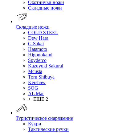
Охотничьи ножи
Складные ножи
Складные ножи
COLD STEEL
Dew Hara
G.Sakai
Hatamoto
Higonokami
Spyderco
Kazuyuki Sakurai
Mcusta
Toru Shibuya
Kershaw
SOG
AL Mar
+ ЕЩЕ 2
Туристическое снаряжение
Кукри
Тактические ручки