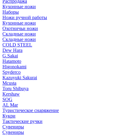
Распродажа
Кухонные ножи
Наборы
Ножи ручной работы
Кухонные ножи
Охотничьи ножи
Складные ножи
Складные ножи
COLD STEEL
Dew Hara
G.Sakai
Hatamoto
Higonokami
Spyderco
Kazuyuki Sakurai
Mcusta
Toru Shibuya
Kershaw
SOG
AL Mar
Туристическое снаряжение
Кукри
Тактические ручки
Сувениры
Сувениры