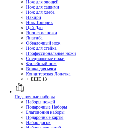
Нож для овощей
Нож для сашими
Нож для хлеба
Накири
Нож Топорик
Цай Дао
Японские ножи
Янагиба
Обвалочный нож
Нож для стейка
Профессиональные ножи
Специальные ножи
Филейный нож
Вилка для мяса
Кондитерская Лопатка
+ ЕЩЕ 13
Подарочные наборы
Наборы ножей
Подарочные Наборы
Благовония наборы
Подарочные карты
Набор досок
Наборы для детей