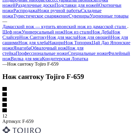
ножей
Разделочные доски
Подставки для ножей
Охотничьи
ножи
Распродажа
Ножи ручной работы
Складные
ножи
Туристическое снаряжение
Сувениры
Уцененные товары
—
Дамасский нож — купить японский нож из дамасской стали
Шеф нож
Универсальный нож
Нож из стали
Нож Деба
Нож
Слайсер
Нож Сантоку
Нож для масла
Нож для овощей
Нож для
сашими
Нож для хлеба
Накири
Нож Топорик
Цай Дао
Японские
ножи
Янагиба
Обвалочный нож
Нож для
стейка
Профессиональные ножи
Специальные ножи
Филейный
нож
Вилка для мяса
Кондитерская Лопатка
—
Нож сантоку Tojiro F-659
Нож сантоку Tojiro F-659
12
Артикул:
F-659