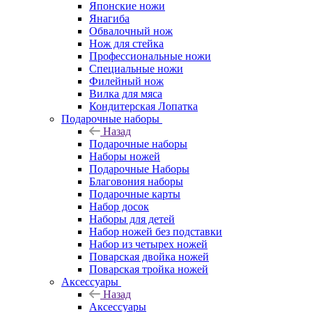
Японские ножи
Янагиба
Обвалочный нож
Нож для стейка
Профессиональные ножи
Специальные ножи
Филейный нож
Вилка для мяса
Кондитерская Лопатка
Подарочные наборы
Назад
Подарочные наборы
Наборы ножей
Подарочные Наборы
Благовония наборы
Подарочные карты
Набор досок
Наборы для детей
Набор ножей без подставки
Набор из четырех ножей
Поварская двойка ножей
Поварская тройка ножей
Аксессуары
Назад
Аксессуары