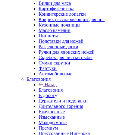
Вилки для мяса
Картофелечистка
Кондитерские лопатки
Коврик расслабляющий для ног
Кухонные ножницы
Масло камелии
Пинцеты
Подставки для ножей
Разделочные доски
Ручки для японских ножей
Скребок для чистки рыбы
Сумки скрутки
Фартуки
Автомобильные
Благовония
Назад
Благовония
В дорогу
Держатели и подставки
Длительного горения
Ежедневные
Изысканные
Малодымные
Премиум
Прессованные Himenoka