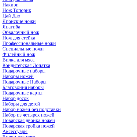
Накири
Нож Топорик
Цай Дао
Японские ножи
Янагиба
Обвалочный нож
Нож для стейка
Профессиональные ножи
Специальные ножи
Филейный нож
Вилка для мяса
Кондитерская Лопатка
Подарочные наборы
Наборы ножей
Подарочные Наборы
Благовония наборы
Подарочные карты
Набор досок
Наборы для детей
Набор ножей без подставки
Набор из четырех ножей
Поварская двойка ножей
Поварская тройка ножей
Аксессуары
Вилки для мяса