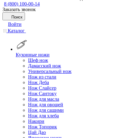
8 (800) 100-00-14
Заказать звонок
Поиск
Войти
Каталог
Кухонные ножи
Шеф нож
Дамасский нож
Универсальный нож
Нож из стали
Нож Деба
Нож Слайсер
Нож Сантоку
Нож для масла
Нож для овощей
Нож для сашими
Нож для хлеба
Накири
Нож Топорик
Цай Дао
Японские ножи