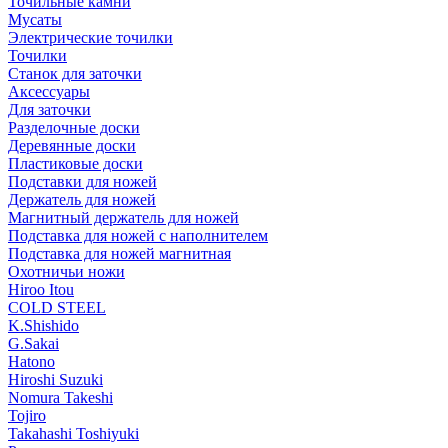
Точильные камни
Мусаты
Электрические точилки
Точилки
Станок для заточки
Аксессуары
Для заточки
Разделочные доски
Деревянные доски
Пластиковые доски
Подставки для ножей
Держатель для ножей
Магнитный держатель для ножей
Подставка для ножей с наполнителем
Подставка для ножей магнитная
Охотничьи ножи
Hiroo Itou
COLD STEEL
K.Shishido
G.Sakai
Hatono
Hiroshi Suzuki
Nomura Takeshi
Tojiro
Takahashi Toshiyuki