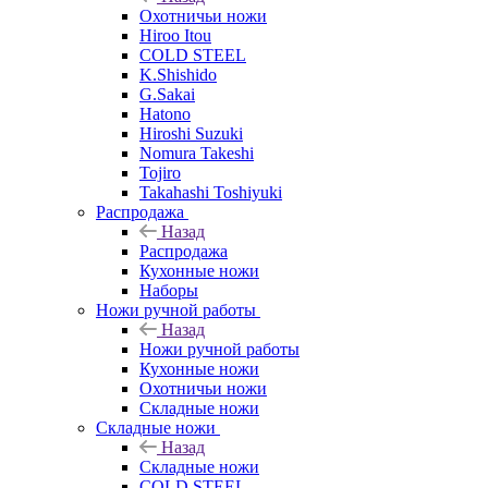
Охотничьи ножи
Hiroo Itou
COLD STEEL
K.Shishido
G.Sakai
Hatono
Hiroshi Suzuki
Nomura Takeshi
Tojiro
Takahashi Toshiyuki
Распродажа
Назад
Распродажа
Кухонные ножи
Наборы
Ножи ручной работы
Назад
Ножи ручной работы
Кухонные ножи
Охотничьи ножи
Складные ножи
Складные ножи
Назад
Складные ножи
COLD STEEL