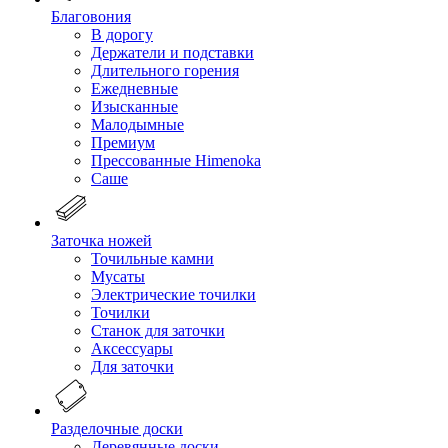
Благовония
В дорогу
Держатели и подставки
Длительного горения
Ежедневные
Изысканные
Малодымные
Премиум
Прессованные Himenoka
Саше
Заточка ножей
Точильные камни
Мусаты
Электрические точилки
Точилки
Станок для заточки
Аксессуары
Для заточки
Разделочные доски
Деревянные доски