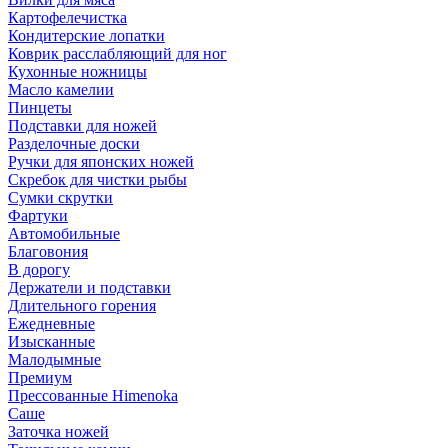
Картофелечистка
Кондитерские лопатки
Коврик расслабляющий для ног
Кухонные ножницы
Масло камелии
Пинцеты
Подставки для ножей
Разделочные доски
Ручки для японских ножей
Скребок для чистки рыбы
Сумки скрутки
Фартуки
Автомобильные
Благовония
В дорогу
Держатели и подставки
Длительного горения
Ежедневные
Изысканные
Малодымные
Премиум
Прессованные Himenoka
Саше
Заточка ножей