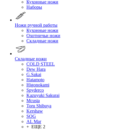
Кухонные ножи
Наборы
Ножи ручной работы
Кухонные ножи
Охотничьи ножи
Складные ножи
Складные ножи
COLD STEEL
Dew Hara
G.Sakai
Hatamoto
Higonokami
Spyderco
Kazuyuki Sakurai
Mcusta
Toru Shibuya
Kershaw
SOG
AL Mar
+ ЕЩЕ 2