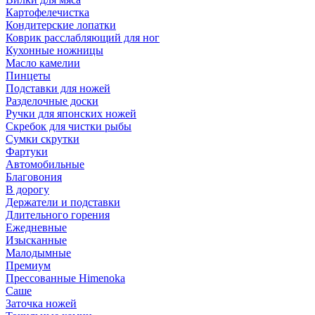
Картофелечистка
Кондитерские лопатки
Коврик расслабляющий для ног
Кухонные ножницы
Масло камелии
Пинцеты
Подставки для ножей
Разделочные доски
Ручки для японских ножей
Скребок для чистки рыбы
Сумки скрутки
Фартуки
Автомобильные
Благовония
В дорогу
Держатели и подставки
Длительного горения
Ежедневные
Изысканные
Малодымные
Премиум
Прессованные Himenoka
Саше
Заточка ножей