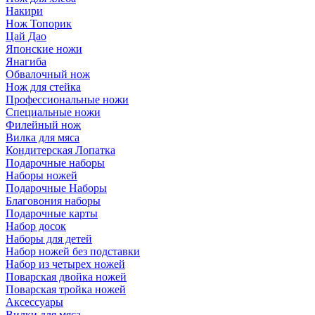
Накири
Нож Топорик
Цай Дао
Японские ножи
Янагиба
Обвалочный нож
Нож для стейка
Профессиональные ножи
Специальные ножи
Филейный нож
Вилка для мяса
Кондитерская Лопатка
Подарочные наборы
Наборы ножей
Подарочные Наборы
Благовония наборы
Подарочные карты
Набор досок
Наборы для детей
Набор ножей без подставки
Набор из четырех ножей
Поварская двойка ножей
Поварская тройка ножей
Аксессуары
Вилки для мяса