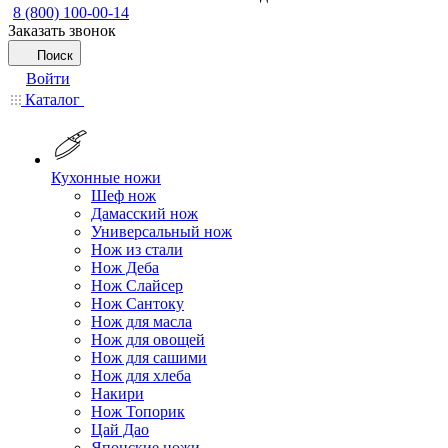
8 (800) 100-00-14
Заказать звонок
Поиск
Войти
Каталог
Кухонные ножи
Шеф нож
Дамасский нож
Универсальный нож
Нож из стали
Нож Деба
Нож Слайсер
Нож Сантоку
Нож для масла
Нож для овощей
Нож для сашими
Нож для хлеба
Накири
Нож Топорик
Цай Дао
Японские ножи