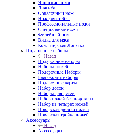
Японские ножи
Янагиба
Обвалочный нож
Нож для стейка
Профессиональные ножи
Специальные ножи
Филейный нож
Вилка для мяса
Кондитерская Лопатка
Подарочные наборы
Назад
Подарочные наборы
Наборы ножей
Подарочные Наборы
Благовония наборы
Подарочные карты
Набор досок
Наборы для детей
Набор ножей без подставки
Набор из четырех ножей
Поварская двойка ножей
Поварская тройка ножей
Аксессуары
Назад
Аксессуары