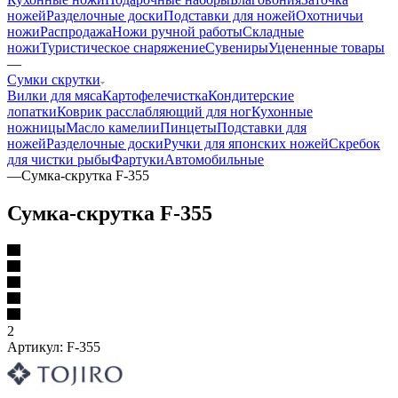
ножей
Разделочные доски
Подставки для ножей
Охотничьи
ножи
Распродажа
Ножи ручной работы
Складные
ножи
Туристическое снаряжение
Сувениры
Уцененные товары
—
Сумки скрутки
Вилки для мяса
Картофелечистка
Кондитерские
лопатки
Коврик расслабляющий для ног
Кухонные
ножницы
Масло камелии
Пинцеты
Подставки для
ножей
Разделочные доски
Ручки для японских ножей
Скребок
для чистки рыбы
Фартуки
Автомобильные
—
Сумка-скрутка F-355
Сумка-скрутка F-355
2
Артикул:
F-355