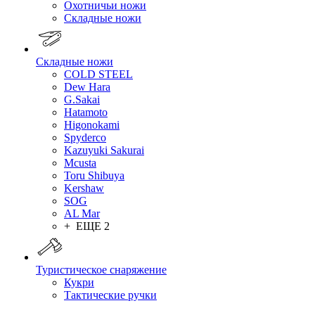
Охотничьи ножи
Складные ножи
Складные ножи
COLD STEEL
Dew Hara
G.Sakai
Hatamoto
Higonokami
Spyderco
Kazuyuki Sakurai
Mcusta
Toru Shibuya
Kershaw
SOG
AL Mar
+ ЕЩЕ 2
Туристическое снаряжение
Кукри
Тактические ручки