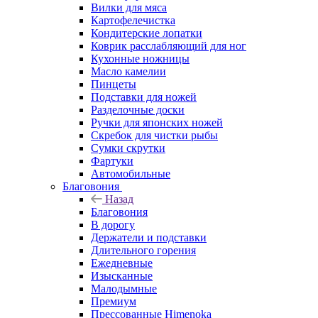
Вилки для мяса
Картофелечистка
Кондитерские лопатки
Коврик расслабляющий для ног
Кухонные ножницы
Масло камелии
Пинцеты
Подставки для ножей
Разделочные доски
Ручки для японских ножей
Скребок для чистки рыбы
Сумки скрутки
Фартуки
Автомобильные
Благовония
Назад
Благовония
В дорогу
Держатели и подставки
Длительного горения
Ежедневные
Изысканные
Малодымные
Премиум
Прессованные Himenoka