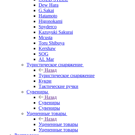
Dew Hara
G.Sakai
Hatamoto
Higonokami
Spyderco
Kazuyuki Sakurai
Mcusta
Toru Shibuya
Kershaw
SOG
AL Mar
Туристическое снаряжение
Назад
Туристическое снаряжение
Кукри
Тактические ручки
Сувениры
Назад
Сувениры
Сувениры
Уцененные товары
Назад
Уцененные товары
Уцененные товары