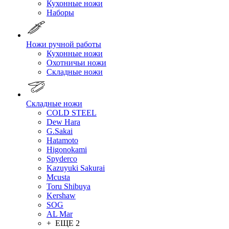
Кухонные ножи
Наборы
Ножи ручной работы
Кухонные ножи
Охотничьи ножи
Складные ножи
Складные ножи
COLD STEEL
Dew Hara
G.Sakai
Hatamoto
Higonokami
Spyderco
Kazuyuki Sakurai
Mcusta
Toru Shibuya
Kershaw
SOG
AL Mar
+ ЕЩЕ 2