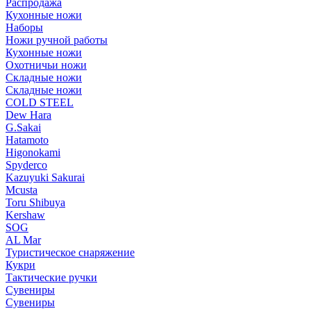
Распродажа
Кухонные ножи
Наборы
Ножи ручной работы
Кухонные ножи
Охотничьи ножи
Складные ножи
Складные ножи
COLD STEEL
Dew Hara
G.Sakai
Hatamoto
Higonokami
Spyderco
Kazuyuki Sakurai
Mcusta
Toru Shibuya
Kershaw
SOG
AL Mar
Туристическое снаряжение
Кукри
Тактические ручки
Сувениры
Сувениры