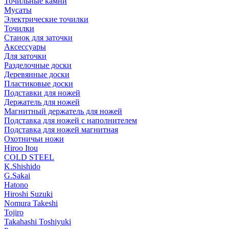
Точильные камни
Мусаты
Электрические точилки
Точилки
Станок для заточки
Аксессуары
Для заточки
Разделочные доски
Деревянные доски
Пластиковые доски
Подставки для ножей
Держатель для ножей
Магнитный держатель для ножей
Подставка для ножей с наполнителем
Подставка для ножей магнитная
Охотничьи ножи
Hiroo Itou
COLD STEEL
K.Shishido
G.Sakai
Hatono
Hiroshi Suzuki
Nomura Takeshi
Tojiro
Takahashi Toshiyuki