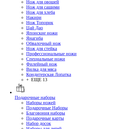
Нож для овощей
Нож для сашими
Нож для хлеба
Накири
Нож Топорик
Цай Дао
Японские ножи
Янагиба
Обвалочный нож
Нож для стейка
Профессиональные ножи
Специальные ножи
Филейный нож
Вилка для мяса
Кондитерская Лопатка
+ ЕЩЕ 13
Подарочные наборы
Наборы ножей
Подарочные Наборы
Благовония наборы
Подарочные карты
Набор досок
Наборы для детей