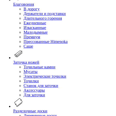
Благовония
В дорогу
Держатели и подставки
Длительного горения
Ежедневные
Изысканные
Малодымные
Премиум
Прессованные Himenoka
Саше
Заточка ножей
Точильные камни
Мусаты
Электрические точилки
Точилки
Станок для заточки
Аксессуары
Для заточки
Разделочные доски
Деревянные доски