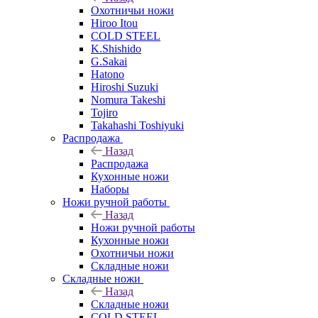
Охотничьи ножи
Hiroo Itou
COLD STEEL
K.Shishido
G.Sakai
Hatono
Hiroshi Suzuki
Nomura Takeshi
Tojiro
Takahashi Toshiyuki
Распродажа
Назад
Распродажа
Кухонные ножи
Наборы
Ножи ручной работы
Назад
Ножи ручной работы
Кухонные ножи
Охотничьи ножи
Складные ножи
Складные ножи
Назад
Складные ножи
COLD STEEL