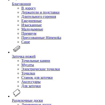
Благовония
В дорогу
Держатели и подставки
Длительного горения
Ежедневные
Изысканные
Малодымные
Премиум
Прессованные Himenoka
Саше
Заточка ножей
Точильные камни
Мусаты
Электрические точилки
Точилки
Станок для заточки
Аксессуары
Для заточки
Разделочные доски
Деревянные доски