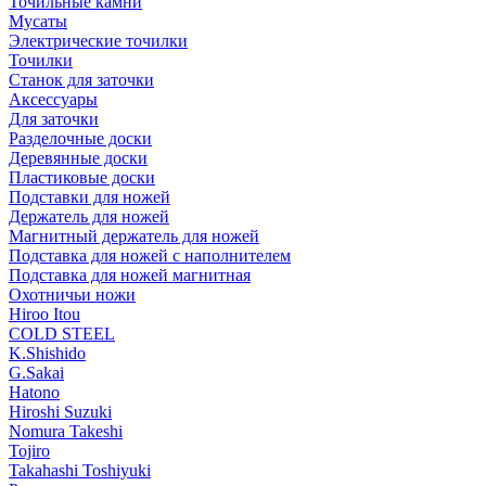
Точильные камни
Мусаты
Электрические точилки
Точилки
Станок для заточки
Аксессуары
Для заточки
Разделочные доски
Деревянные доски
Пластиковые доски
Подставки для ножей
Держатель для ножей
Магнитный держатель для ножей
Подставка для ножей с наполнителем
Подставка для ножей магнитная
Охотничьи ножи
Hiroo Itou
COLD STEEL
K.Shishido
G.Sakai
Hatono
Hiroshi Suzuki
Nomura Takeshi
Tojiro
Takahashi Toshiyuki