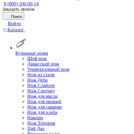
8 (800) 100-00-14
Заказать звонок
Поиск
Войти
Каталог
Кухонные ножи
Шеф нож
Дамасский нож
Универсальный нож
Нож из стали
Нож Деба
Нож Слайсер
Нож Сантоку
Нож для масла
Нож для овощей
Нож для сашими
Нож для хлеба
Накири
Нож Топорик
Цай Дао
Японские ножи