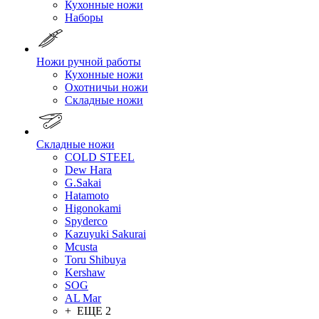
Кухонные ножи
Наборы
Ножи ручной работы
Кухонные ножи
Охотничьи ножи
Складные ножи
Складные ножи
COLD STEEL
Dew Hara
G.Sakai
Hatamoto
Higonokami
Spyderco
Kazuyuki Sakurai
Mcusta
Toru Shibuya
Kershaw
SOG
AL Mar
+ ЕЩЕ 2