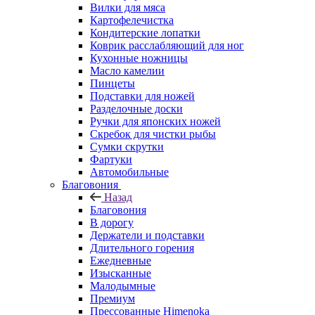
Вилки для мяса
Картофелечистка
Кондитерские лопатки
Коврик расслабляющий для ног
Кухонные ножницы
Масло камелии
Пинцеты
Подставки для ножей
Разделочные доски
Ручки для японских ножей
Скребок для чистки рыбы
Сумки скрутки
Фартуки
Автомобильные
Благовония
Назад
Благовония
В дорогу
Держатели и подставки
Длительного горения
Ежедневные
Изысканные
Малодымные
Премиум
Прессованные Himenoka