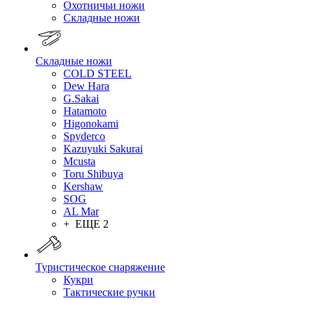
Охотничьи ножи
Складные ножи
Складные ножи
COLD STEEL
Dew Hara
G.Sakai
Hatamoto
Higonokami
Spyderco
Kazuyuki Sakurai
Mcusta
Toru Shibuya
Kershaw
SOG
AL Mar
+ ЕЩЕ 2
Туристическое снаряжение
Кукри
Тактические ручки