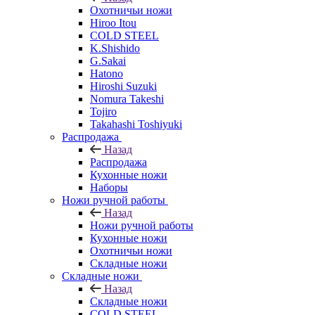
Охотничьи ножи
Hiroo Itou
COLD STEEL
K.Shishido
G.Sakai
Hatono
Hiroshi Suzuki
Nomura Takeshi
Tojiro
Takahashi Toshiyuki
Распродажа
Назад
Распродажа
Кухонные ножи
Наборы
Ножи ручной работы
Назад
Ножи ручной работы
Кухонные ножи
Охотничьи ножи
Складные ножи
Складные ножи
Назад
Складные ножи
COLD STEEL