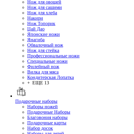
Нож для овощей
Нож для сашими
Нож для хлеба
Накири
Нож Топорик
Цай Дао
Японские ножи
Янагиба
Обвалочный нож
Нож для стейка
Профессиональные ножи
Специальные ножи
Филейный нож
Вилка для мяса
Кондитерская Лопатка
+ ЕЩЕ 13
Подарочные наборы
Наборы ножей
Подарочные Наборы
Благовония наборы
Подарочные карты
Набор досок
Наборы для детей