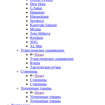
Dew Hara
G.Sakai
Hatamoto
Higonokami
Spyderco
Kazuyuki Sakurai
Mcusta
Toru Shibuya
Kershaw
SOG
AL Mar
Туристическое снаряжение
Назад
Туристическое снаряжение
Кукри
Тактические ручки
Сувениры
Назад
Сувениры
Сувениры
Уцененные товары
Назад
Уцененные товары
Уцененные товары