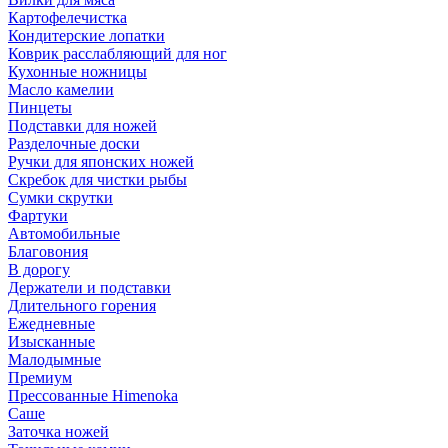
Картофелечистка
Кондитерские лопатки
Коврик расслабляющий для ног
Кухонные ножницы
Масло камелии
Пинцеты
Подставки для ножей
Разделочные доски
Ручки для японских ножей
Скребок для чистки рыбы
Сумки скрутки
Фартуки
Автомобильные
Благовония
В дорогу
Держатели и подставки
Длительного горения
Ежедневные
Изысканные
Малодымные
Премиум
Прессованные Himenoka
Саше
Заточка ножей