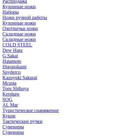
Распродажа
Кухонные ножи
Наборы
Ножи ручной работы
Кухонные ножи
Охотничьи ножи
Складные ножи
Складные ножи
COLD STEEL
Dew Hara
G.Sakai
Hatamoto
Higonokami
Spyderco
Kazuyuki Sakurai
Mcusta
Toru Shibuya
Kershaw
SOG
AL Mar
Туристическое снаряжение
Кукри
Тактические ручки
Сувениры
Сувениры