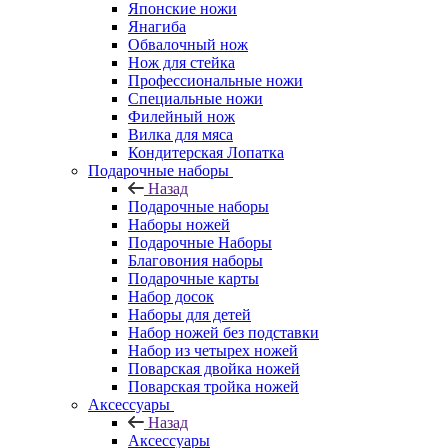
Японские ножи
Янагиба
Обвалочный нож
Нож для стейка
Профессиональные ножи
Специальные ножи
Филейный нож
Вилка для мяса
Кондитерская Лопатка
Подарочные наборы
Назад
Подарочные наборы
Наборы ножей
Подарочные Наборы
Благовония наборы
Подарочные карты
Набор досок
Наборы для детей
Набор ножей без подставки
Набор из четырех ножей
Поварская двойка ножей
Поварская тройка ножей
Аксессуары
Назад
Аксессуары