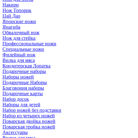
Накири
Нож Топорик
Цай Дао
Японские ножи
Янагиба
Обвалочный нож
Нож для стейка
Профессиональные ножи
Специальные ножи
Филейный нож
Вилка для мяса
Кондитерская Лопатка
Подарочные наборы
Наборы ножей
Подарочные Наборы
Благовония наборы
Подарочные карты
Набор досок
Наборы для детей
Набор ножей без подставки
Набор из четырех ножей
Поварская двойка ножей
Поварская тройка ножей
Аксессуары
Вилки для мяса