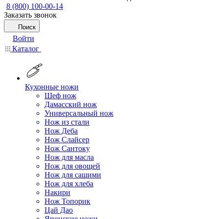
8 (800) 100-00-14
Заказать звонок
Поиск
Войти
Каталог
Кухонные ножи
Шеф нож
Дамасский нож
Универсальный нож
Нож из стали
Нож Деба
Нож Слайсер
Нож Сантоку
Нож для масла
Нож для овощей
Нож для сашими
Нож для хлеба
Накири
Нож Топорик
Цай Дао
Японские ножи