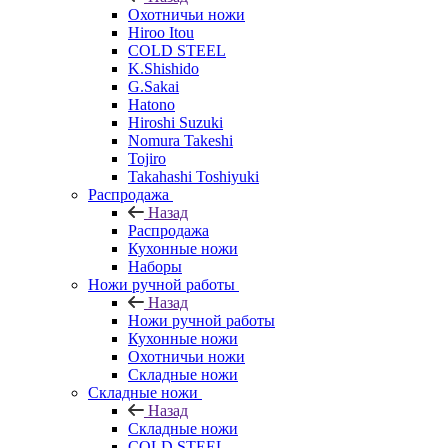
Охотничьи ножи
Hiroo Itou
COLD STEEL
K.Shishido
G.Sakai
Hatono
Hiroshi Suzuki
Nomura Takeshi
Tojiro
Takahashi Toshiyuki
Распродажа
Назад
Распродажа
Кухонные ножи
Наборы
Ножи ручной работы
Назад
Ножи ручной работы
Кухонные ножи
Охотничьи ножи
Складные ножи
Складные ножи
Назад
Складные ножи
COLD STEEL