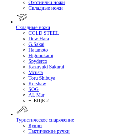
Охотничьи ножи
Складные ножи
Складные ножи
COLD STEEL
Dew Hara
G.Sakai
Hatamoto
Higonokami
Spyderco
Kazuyuki Sakurai
Mcusta
Toru Shibuya
Kershaw
SOG
AL Mar
+ ЕЩЕ 2
Туристическое снаряжение
Кукри
Тактические ручки