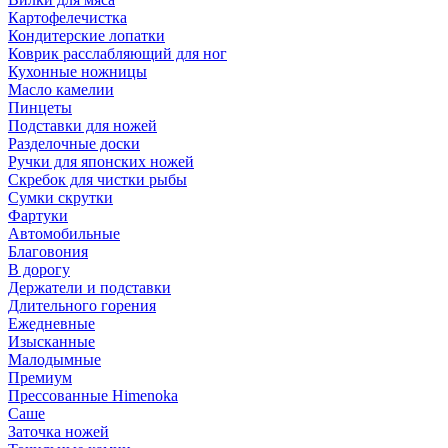
Картофелечистка
Кондитерские лопатки
Коврик расслабляющий для ног
Кухонные ножницы
Масло камелии
Пинцеты
Подставки для ножей
Разделочные доски
Ручки для японских ножей
Скребок для чистки рыбы
Сумки скрутки
Фартуки
Автомобильные
Благовония
В дорогу
Держатели и подставки
Длительного горения
Ежедневные
Изысканные
Малодымные
Премиум
Прессованные Himenoka
Саше
Заточка ножей