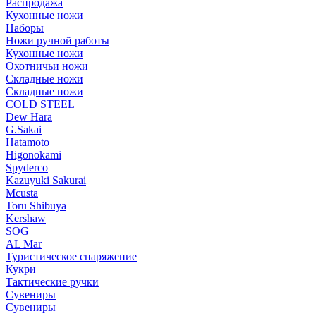
Распродажа
Кухонные ножи
Наборы
Ножи ручной работы
Кухонные ножи
Охотничьи ножи
Складные ножи
Складные ножи
COLD STEEL
Dew Hara
G.Sakai
Hatamoto
Higonokami
Spyderco
Kazuyuki Sakurai
Mcusta
Toru Shibuya
Kershaw
SOG
AL Mar
Туристическое снаряжение
Кукри
Тактические ручки
Сувениры
Сувениры