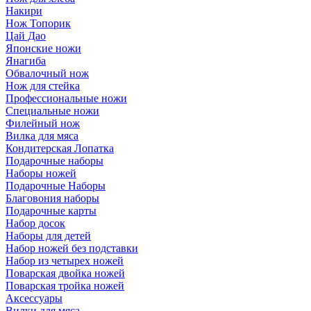
Накири
Нож Топорик
Цай Дао
Японские ножи
Янагиба
Обвалочный нож
Нож для стейка
Профессиональные ножи
Специальные ножи
Филейный нож
Вилка для мяса
Кондитерская Лопатка
Подарочные наборы
Наборы ножей
Подарочные Наборы
Благовония наборы
Подарочные карты
Набор досок
Наборы для детей
Набор ножей без подставки
Набор из четырех ножей
Поварская двойка ножей
Поварская тройка ножей
Аксессуары
Вилки для мяса