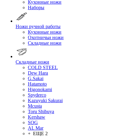
Кухонные ножи
Наборы
Ножи ручной работы
Кухонные ножи
Охотничьи ножи
Складные ножи
Складные ножи
COLD STEEL
Dew Hara
G.Sakai
Hatamoto
Higonokami
Spyderco
Kazuyuki Sakurai
Mcusta
Toru Shibuya
Kershaw
SOG
AL Mar
+ ЕЩЕ 2