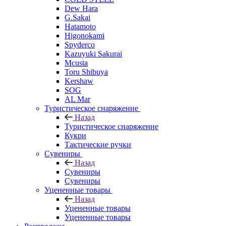
Dew Hara
G.Sakai
Hatamoto
Higonokami
Spyderco
Kazuyuki Sakurai
Mcusta
Toru Shibuya
Kershaw
SOG
AL Mar
Туристическое снаряжение
Назад
Туристическое снаряжение
Кукри
Тактические ручки
Сувениры
Назад
Сувениры
Сувениры
Уцененные товары
Назад
Уцененные товары
Уцененные товары