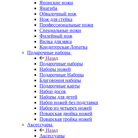
Японские ножи
Янагиба
Обвалочный нож
Нож для стейка
Профессиональные ножи
Специальные ножи
Филейный нож
Вилка для мяса
Кондитерская Лопатка
Подарочные наборы
Назад
Подарочные наборы
Наборы ножей
Подарочные Наборы
Благовония наборы
Подарочные карты
Набор досок
Наборы для детей
Набор ножей без подставки
Набор из четырех ножей
Поварская двойка ножей
Поварская тройка ножей
Аксессуары
Назад
Аксессуары