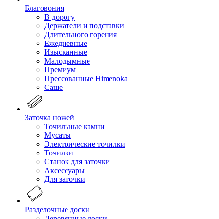
Благовония
В дорогу
Держатели и подставки
Длительного горения
Ежедневные
Изысканные
Малодымные
Премиум
Прессованные Himenoka
Саше
Заточка ножей
Точильные камни
Мусаты
Электрические точилки
Точилки
Станок для заточки
Аксессуары
Для заточки
Разделочные доски
Деревянные доски