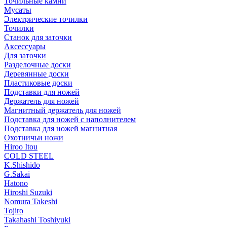
Точильные камни
Мусаты
Электрические точилки
Точилки
Станок для заточки
Аксессуары
Для заточки
Разделочные доски
Деревянные доски
Пластиковые доски
Подставки для ножей
Держатель для ножей
Магнитный держатель для ножей
Подставка для ножей с наполнителем
Подставка для ножей магнитная
Охотничьи ножи
Hiroo Itou
COLD STEEL
K.Shishido
G.Sakai
Hatono
Hiroshi Suzuki
Nomura Takeshi
Tojiro
Takahashi Toshiyuki