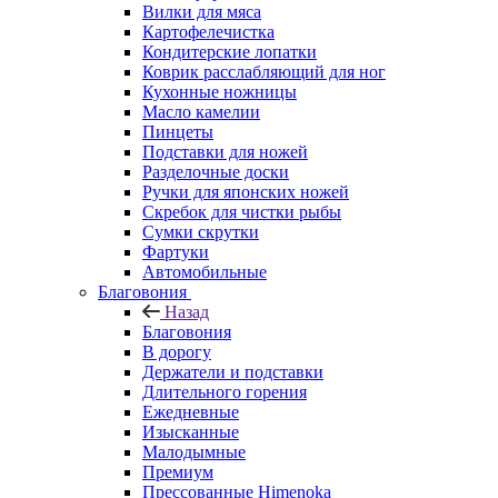
Вилки для мяса
Картофелечистка
Кондитерские лопатки
Коврик расслабляющий для ног
Кухонные ножницы
Масло камелии
Пинцеты
Подставки для ножей
Разделочные доски
Ручки для японских ножей
Скребок для чистки рыбы
Сумки скрутки
Фартуки
Автомобильные
Благовония
Назад
Благовония
В дорогу
Держатели и подставки
Длительного горения
Ежедневные
Изысканные
Малодымные
Премиум
Прессованные Himenoka