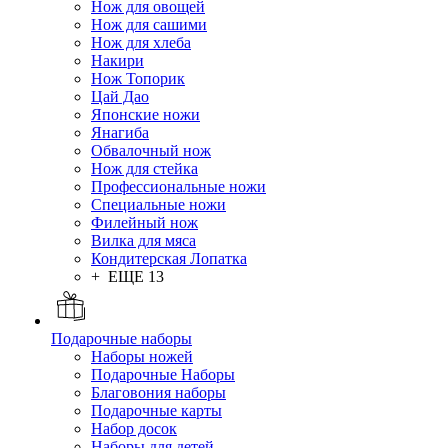
Нож для овощей
Нож для сашими
Нож для хлеба
Накири
Нож Топорик
Цай Дао
Японские ножи
Янагиба
Обвалочный нож
Нож для стейка
Профессиональные ножи
Специальные ножи
Филейный нож
Вилка для мяса
Кондитерская Лопатка
+ ЕЩЕ 13
Подарочные наборы
Наборы ножей
Подарочные Наборы
Благовония наборы
Подарочные карты
Набор досок
Наборы для детей