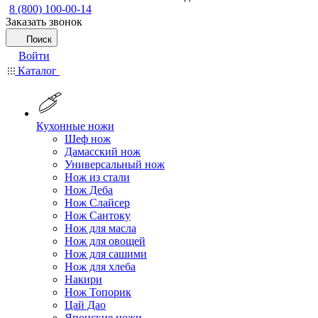
8 (800) 100-00-14
Заказать звонок
Поиск
Войти
Каталог
Кухонные ножи
Шеф нож
Дамасский нож
Универсальный нож
Нож из стали
Нож Деба
Нож Слайсер
Нож Сантоку
Нож для масла
Нож для овощей
Нож для сашими
Нож для хлеба
Накири
Нож Топорик
Цай Дао
Японские ножи