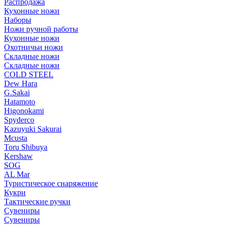
Распродажа
Кухонные ножи
Наборы
Ножи ручной работы
Кухонные ножи
Охотничьи ножи
Складные ножи
Складные ножи
COLD STEEL
Dew Hara
G.Sakai
Hatamoto
Higonokami
Spyderco
Kazuyuki Sakurai
Mcusta
Toru Shibuya
Kershaw
SOG
AL Mar
Туристическое снаряжение
Кукри
Тактические ручки
Сувениры
Сувениры