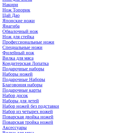
Накири
Нож Топорик
Цай Дао
Японские ножи
Янагиба
Обвалочный нож
Нож для стейка
Профессиональные ножи
Специальные ножи
Филейный нож
Вилка для мяса
Кондитерская Лопатка
Подарочные наборы
Наборы ножей
Подарочные Наборы
Благовония наборы
Подарочные карты
Набор досок
Наборы для детей
Набор ножей без подставки
Набор из четырех ножей
Поварская двойка ножей
Поварская тройка ножей
Аксессуары
Вилки для мяса