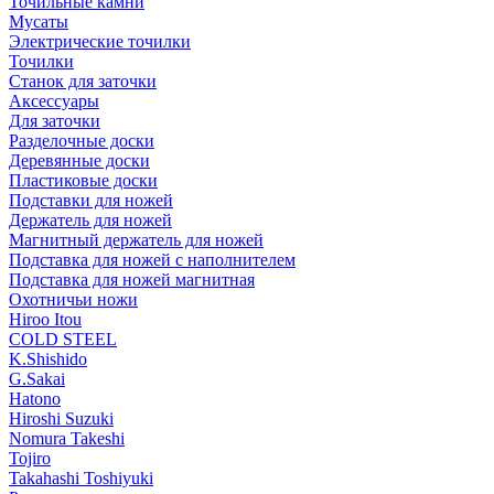
Точильные камни
Мусаты
Электрические точилки
Точилки
Станок для заточки
Аксессуары
Для заточки
Разделочные доски
Деревянные доски
Пластиковые доски
Подставки для ножей
Держатель для ножей
Магнитный держатель для ножей
Подставка для ножей с наполнителем
Подставка для ножей магнитная
Охотничьи ножи
Hiroo Itou
COLD STEEL
K.Shishido
G.Sakai
Hatono
Hiroshi Suzuki
Nomura Takeshi
Tojiro
Takahashi Toshiyuki