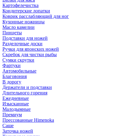
Картофелечистка
Кондитерские лопатки
Коврик расслабляющий для ног
Кухонные ножницы
Масло камелии
Пинцеты
Подставки для ножей
Разделочные доски
Ручки для японских ножей
Скребок для чистки рыбы
Сумки скрутки
Фартуки
Автомобильные
Благовония
В дорогу
Держатели и подставки
Длительного горения
Ежедневные
Изысканные
Малодымные
Премиум
Прессованные Himenoka
Саше
Заточка ножей